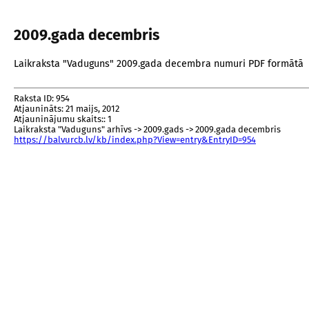
2009.gada decembris
Laikraksta "Vaduguns" 2009.gada decembra numuri PDF formātā
Raksta ID: 954
Atjaunināts: 21 maijs, 2012
Atjauninājumu skaits:: 1
Laikraksta "Vaduguns" arhīvs -> 2009.gads -> 2009.gada decembris
https://balvurcb.lv/kb/index.php?View=entry&EntryID=954