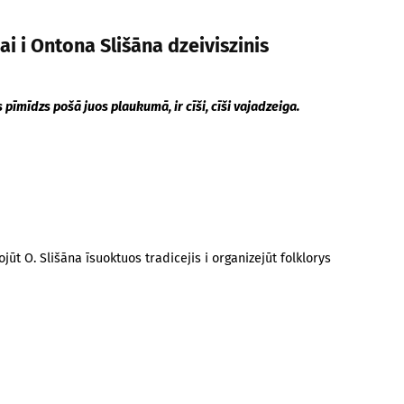
i i Ontona Slišāna dzeiviszinis
 pīmīdzs pošā juos plaukumā, ir cīši, cīši vajadzeiga.
ūt O. Slišāna īsuoktuos tradicejis i organizejūt folklorys