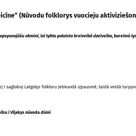
cīne” (Nūvodu folklorys vuocieju aktiviziešona
apsyunojūšu akmini, lai tyktu palaista breiveibā dzeiveiba, kureimū tys
j i sagloboj Latgolys folkloru jebkuodā izpausmē, taidā veidā turpynoj
ibu i Viļakys nūvoda dūmi