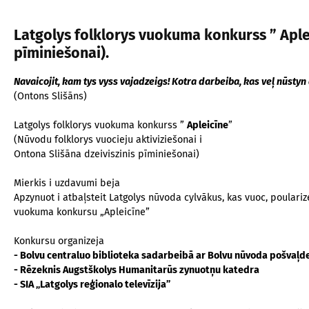
Latgolys folklorys vuokuma konkurss ” Aplei
pīminiešonai).
Navaicojit, kam tys vyss vajadzeigs! Kotra darbeiba, kas veļ nūstyn 
(Ontons Slišāns)
Latgolys folklorys vuokuma konkurss ”
Apleicīne
”
(Nūvodu folklorys vuocieju aktiviziešonai i
Ontona Slišāna dzeiviszinis pīminiešonai)
Mierkis i uzdavumi beja
Apzynuot i atbaļsteit Latgolys nūvoda cylvākus, kas vuoc, poularize
vuokuma konkursu „Apleicīne”
Konkursu organizeja
- Bolvu centraluo biblioteka sadarbeibā ar Bolvu nūvoda pošvaļde
- Rēzeknis Augstškolys Humanitarūs zynuotņu katedra
- SIA „Latgolys reģionalo televīzija”