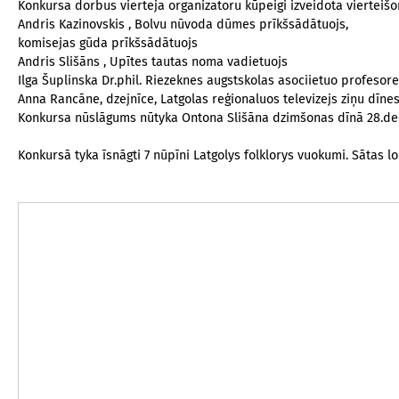
Konkursa dorbus vierteja organizatoru kūpeigi izveidota vierteišo
Andris Kazinovskis , Bolvu nūvoda dūmes prīkšsādātuojs,
komisejas gūda prīkšsādātuojs
Andris Slišāns , Upītes tautas noma vadietuojs
Ilga Šuplinska Dr.phil. Riezeknes augstskolas asociietuo profesore
Anna Rancāne, dzejnīce, Latgolas reģionaluos televizejs ziņu dīnes
Konkursa nūslāgums nūtyka Ontona Slišāna dzimšonas dīnā 28.dec
Konkursā tyka īsnāgti 7 nūpīni Latgolys folklorys vuokumi. Sātas 