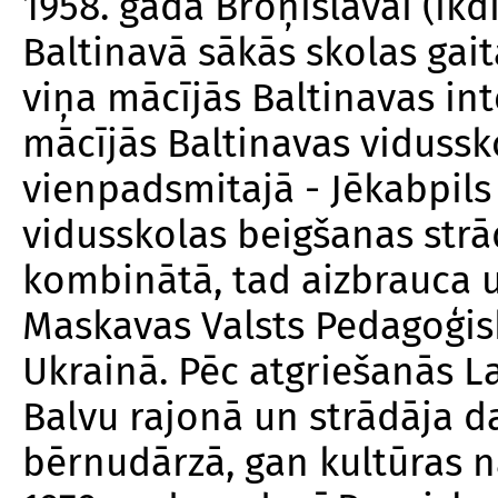
1958. gadā Broņislavai (ikd
Baltinavā sākās skolas gaita
viņa mācījās Baltinavas int
mācījās Baltinavas vidussk
vienpadsmitajā - Jēkabpils 
vidusskolas beigšanas strā
kombinātā, tad aizbrauca u
Maskavas Valsts Pedagoģisk
Ukrainā. Pēc atgriešanās L
Balvu rajonā un strādāja d
bērnudārzā, gan kultūras 