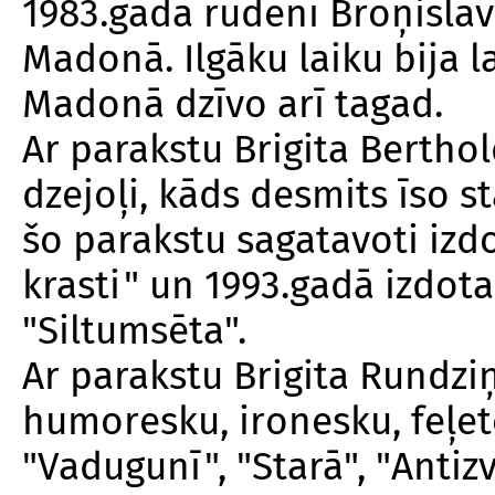
1983.gada rudenī Broņislav
Madonā. Ilgāku laiku bija 
Madonā dzīvo arī tagad.
Ar parakstu Brigita Bertho
dzejoļi, kāds desmits īso s
šo parakstu sagatavoti izdo
krasti" un 1993.gadā izdot
"Siltumsēta".
Ar parakstu Brigita Rundziņ
humoresku, ironesku, feļe
"Vadugunī", "Starā", "Antizv