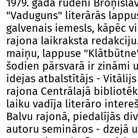
1979. gada rudenī Broņislav
"Vaduguns" literārās lappu
galvenais iemesls, kāpēc vi
rajona laikraksta redakciju
maiņu, lappuse "Klātbūtne"
šodien pārsvarā ir zināmi un
idejas atbalstītājs - Vitāli
rajona Centrālajā bibliotēk
laiku vadīja literāro intere
Balvu rajonā, piedalījās d
autoru semināros - dzejā u