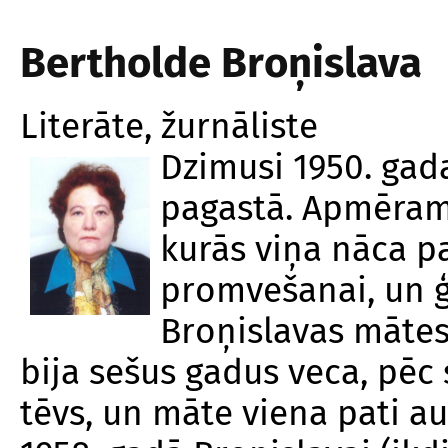
Bertholde Broņislava
Literāte, žurnāliste
Dzimusi 1950. gad
pagastā. Apmēram
kurās viņa nāca p
promvešanai, un ģ
Broņislavas mātes
bija sešus gadus veca, pēc
tēvs, un māte viena pati au