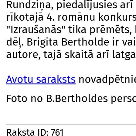
Rundziņa, piedalījusies ar
rīkotajā 4. romānu konkurs
"Izraušanās" tika prēmēts, 
dēļ. Brigita Bertholde ir 
autore, tajā skaitā arī latga
Avotu saraksts
novadpētnie
Foto no B.Bertholdes pers
Raksta ID: 761