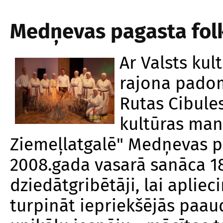
Medņevas pagasta folk
Ar Valsts kul
rajona padom
Rutas Cibule
kultūras man
Ziemeļlatgalē" Medņevas 
2008.gada vasarā sanāca 1
dziedātgribētāji, lai aplie
turpināt iepriekšējās paau