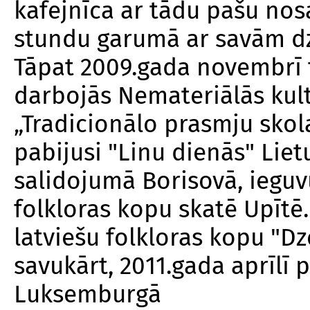
kafejnīca ar tādu pašu nos
stundu garumā ar savām dz
Tāpat 2009.gada novembrī f
darbojās Nemateriālās kult
„Tradicionālo prasmju skol
pabijusi "Linu dienās" Liet
salidojumā Borisovā, ieguv
folkloras kopu skatē Upīt
latviešu folkloras kopu "D
savukārt, 2011.gada aprīlī 
Luksemburgā