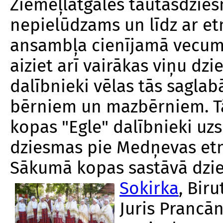
Ziemeļlatgales tautasdziesm
nepielūdzams un līdz ar et
ansambļa cienījamā vecuma
aiziet arī vairākas viņu dz
dalībnieki vēlas tās sagla
bērniem un mazbērniem. Tā
kopas "Egle" dalībnieki uz
dziesmas pie Medņevas etn
Sākumā kopas sastāvā dzie
Sokirka
, Bir
Juris Prancān