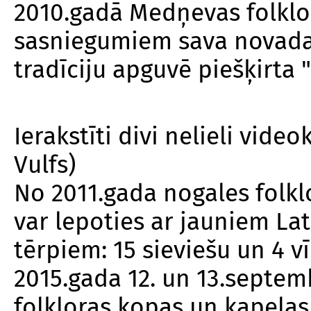
2010.gadā Medņevas folklor
sasniegumiem sava novada
tradīciju apguvē piešķirta 
Ierakstīti divi nelieli videok
Vulfs)
No 2011.gada nogales folkl
var lepoties ar jauniem La
tērpiem: 15 sieviešu un 4 
2015.gada 12. un 13.septe
folkloras kopas un kapelas 