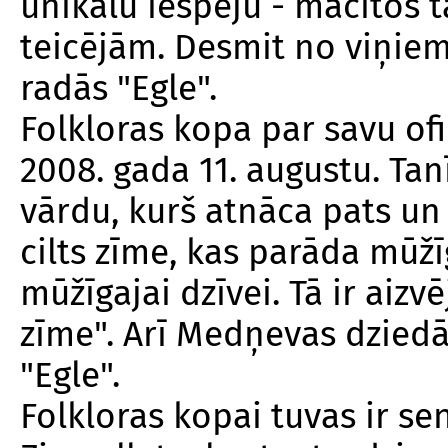
unikālu iespēju - mācītos 
teicējām. Desmit no viņiem 
radās "Egle".
Folkloras kopa par savu of
2008. gada 11. augustu. Tan
vārdu, kurš atnāca pats un v
cilts zīme, kas parāda mūžī
mūžīgajai dzīvei. Tā ir aizv
zīme". Arī Medņevas dziedā
"Egle".
Folkloras kopai tuvas ir se