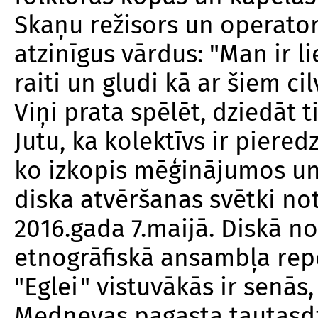
Skaņu režisors un operator
atzinīgus vārdus: "Man ir li
raiti un gludi kā ar šiem ci
Viņi prata spēlēt, dziedāt ti
Jutu, ka kolektīvs ir piered
ko izkopis mēģinājumos un
diska atvēršanas svētki n
2016.gada 7.maijā. Diskā n
etnogrāfiskā ansambļa reper
"Eglei" vistuvākās ir senās,
Medņevas pagasta tautasdzi