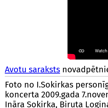
Avotu saraksts
novadpētnie
Foto no I.Sokirkas personīg
koncerta 2009.gada 7.novem
Ināra Sokirka, Biruta Login