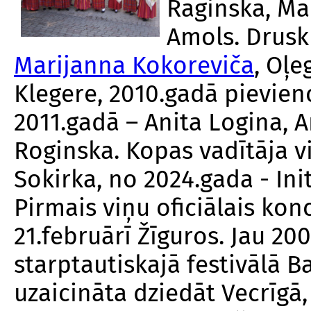
Raginska, Mar
Amols. Drusk
Marijanna Kokoreviča
, Oļe
Klegere, 2010.gadā pievie
2011.gadā – Anita Logina, A
Roginska. Kopas vadītāja vi
Sokirka, no 2024.gada - Ini
Pirmais viņu oficiālais kon
21.februārī Žīguros. Jau 200
starptautiskajā festivālā B
uzaicināta dziedāt Vecrīgā