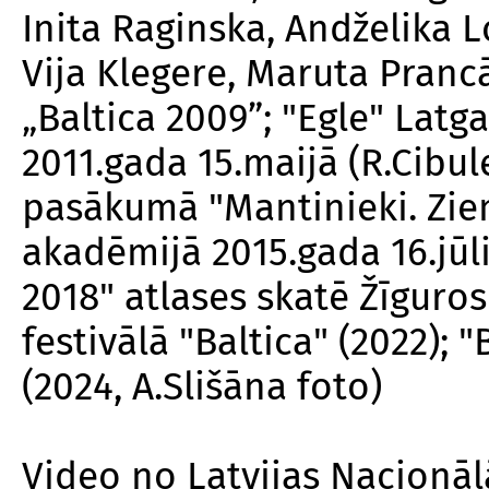
Inita Raginska, Andželika 
Vija Klegere, Maruta Prancā
„Baltica 2009”; "Egle" Lat
2011.gada 15.maijā (R.Cibule
pasākumā "Mantinieki. Ziem
akadēmijā 2015.gada 16.jūlij
2018" atlases skatē Žīguros 
festivālā "Baltica" (2022); 
(2024, A.Slišāna foto)
Video no Latvijas Nacionālā