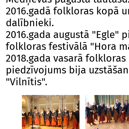
2016.gadā folkloras kopā u
dalībnieki.
2016.gada augustā "Egle" p
folkloras festivālā "Hora 
2018.gada vasarā folklora
piedzīvojums bija uzstāšan
"Vilnītis".