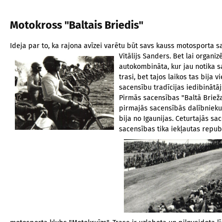
Motokross "Baltais Briedis"
Ideja par to, ka rajona avīzei varētu būt savs kauss motosporta s
Vitālijs Sanders. Bet lai organ
autokombināta, kur jau notika sa
trasi, bet tajos laikos tas bija
sacensību tradīcijas iedibinātāj
Pirmās sacensības "Baltā Brieža
pirmajās sacensībās dalībnieku k
bija no Igaunijas. Ceturtajās s
sacensības tika iekļautas repu