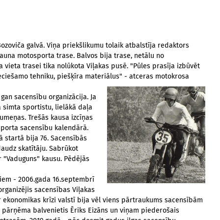
zoviča galvā. Viņa priekšlikumu tolaik atbalstīja redaktors
auna motosporta trase. Balvos bija trase, netālu no
a vieta trasei tika nolūkota Viļakas pusē. "Pūles prasīja izbūvēt
pieciešamo tehniku, piešķīra materiālus" - atceras motokrosa
gan sacensību organizācija. Ja
simta sportistu, lielākā daļa
jumeņas. Trešās kausa izcīņas
sporta sacensību kalendārā.
ā startā bija 76. Sacensībās
daudz skatītāju. Sabrūkot
ar "Vaduguns" kausu. Pēdējās
diem - 2006.gada 16.septembrī
organizējis sacensības Viļakas
ar ekonomikas krīzi valstī bija vēl viens pārtraukums sacensībām
 pārņēma balvenietis Ēriks Eizāns un viņam piederošais