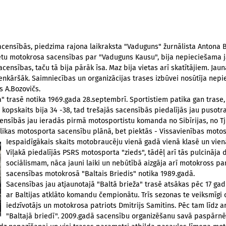
acensībās, piedzima rajona laikraksta "Vaduguns" žurnālista Antona Bo
izētu motokrosa sacensības par "Vaduguns
Kausu", bija nepieciešama j
censības, taču tā bija pārāk īsa. Maz bija vietas arī skatītājiem. Jaun
 vienkāršāk. Saimniecības un organizācijas trases izbūvei nosūtīja ne
s A.Bozovičs.
" trasē notika 1969.gada 28.septembrī. Sportistiem patika gan trase, 
opskaits bija 34 -38, tad trešajās sacensībās piedalījās jau pusotra 
acensībās jau ieradās pirmā motosportistu komanda no Sibīrijas, no T
blikas motosporta sacensību plānā, bet piektās - Vissavienības moto
Iespaidīgākais skaits motobraucēju vienā
gadā vienā klasē un vien
Viļakā piedalījās PSRS motosporta "zieds", tādēļ arī tās pulcināja 
sociālismam, nāca jauni laiki un nebūtībā aizgāja arī motokross p
sacensības motokrosā "Baltais Briedis" notika 1989.gadā.
Sacensības jau atjaunotajā "Baltā brieža" trasē atsākas pēc 17 ga
ar Baltijas atklāto komandu čempionātu. Trīs sezonas te veiksmīgi 
iedzīvotājs un motokrosa patriots Dmitrijs Samitins. Pēc tam līdz 
"Baltajā briedī". 2009.gadā sacensību organizēšanu savā paspārnē