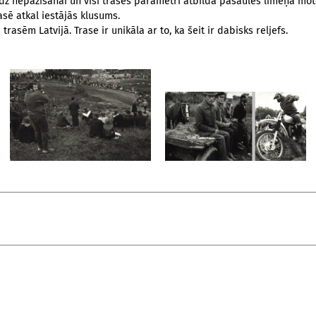
līdz nepazīšanai un visi trases parametri atbilda pasaules līmeņa mo
asē atkal iestājās klusums.
rasēm Latvijā. Trase ir unikāla ar to, ka šeit ir dabisks reljefs.