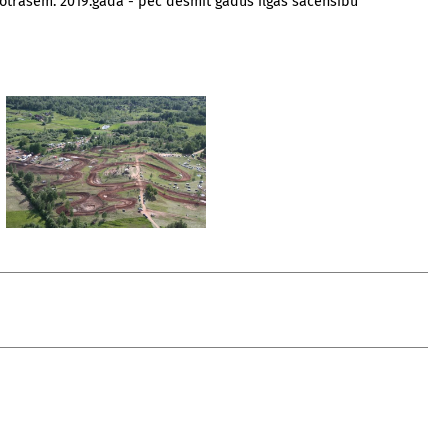
totrasēm. 2019.gadā - pēc desmit gadus ilgas sacensību