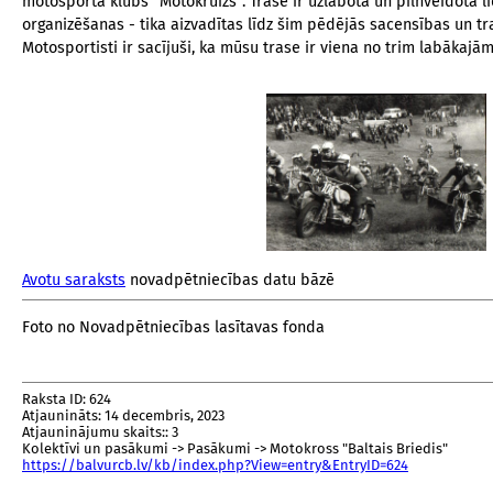
motosporta klubs "Motokruīzs". Trase ir uzlabota un pilnveidota 
organizēšanas - tika aizvadītas līdz šim pēdējās sacensības un tr
Motosportisti ir sacījuši, ka mūsu trase ir viena no trim labākajām t
Avotu saraksts
novadpētniecības datu bāzē
Foto no Novadpētniecības lasītavas fonda
Raksta ID: 624
Atjaunināts: 14 decembris, 2023
Atjauninājumu skaits:: 3
Kolektīvi un pasākumi -> Pasākumi -> Motokross "Baltais Briedis"
https://balvurcb.lv/kb/index.php?View=entry&EntryID=624