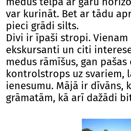
medus telpa ar garu horizont
var kurināt. Bet ar tādu a
pieci grādi silts.
Divi ir īpaši stropi. Vienam 
ekskursanti un citi interes
medus rāmīšus, gan pašas d
kontrolstrops uz svariem, l
ienesumu. Mājā ir dīvāns, kr
grāmatām, kā arī dažādi bi