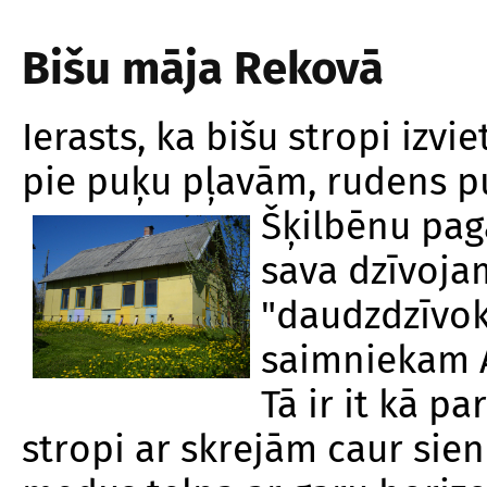
Bišu māja Rekovā
Ierasts, ka bišu stropi izvi
pie puķu pļavām, rudens p
Šķilbēnu pa
sava dzīvoja
"daudzdzīvok
saimniekam A
Tā ir it kā pa
stropi ar skrejām caur sien