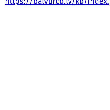
https://balvurcb.lv/kb/inde