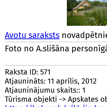
Avotu saraksts
novadpētnie
Foto no A.slišāna personīg
Raksta ID: 571
Atjaunināts: 11 aprīlis, 2012
Atjauninājumu skaits:: 1
Tūrisma objekti -> Apskates o