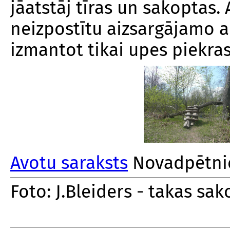
jāatstāj tīras un sakoptas. 
neizpostītu aizsargājamo 
izmantot tikai upes piekras
Avotu saraksts
Novadpētnie
Foto: J.Bleiders - takas s