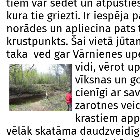
tiem var sēdēt un atpūstie
kura tie griezti. Ir iespēja
norādes un apliecina pats t
krustpunkts. Šai vietā jūta
taka ved gar Vārnienes upe
vidi, vērot u
vīksnas un go
cienīgi ar sa
zarotnes vei
krastiem appl
vēlāk skatāma daudzveidīga