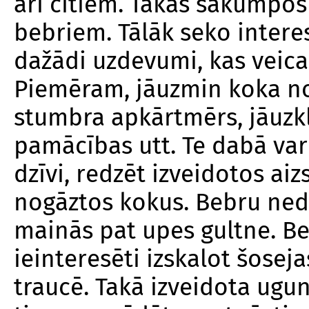
arī citiem. Takas sākumpo
bebriem. Tālāk seko intere
dažādi uzdevumi, kas veica
Piemēram, jāuzmin
koka n
stumbra apkārtmērs, jāuzkl
pamācības utt. Te dabā var
dzīvi, redzēt izveidotos ai
nogāztos kokus. Bebru ned
mainās pat upes gultne. Be
ieinteresēti izskalot šose
traucē. Takā izveidota ugu