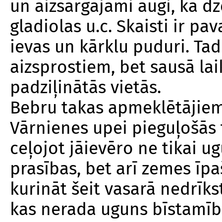
un aizsargājami augi, kā dz
gladiolas u.c. Skaisti ir pa
ievas un kārklu puduri. Tad
aizsprostiem, bet sausā lai
padziļinātās vietās.
Bebru takas apmeklētājiem 
Vārnienes upei pieguļošās t
ceļojot jāievēro ne tikai u
prasības, bet arī zemes īp
kurināt šeit vasarā nedrīks
kas nerada uguns bīstamīb