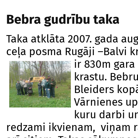
Bebra gudrību taka
Taka atklāta 2007. gada au
ceļa posma Rugāji –Balvi kr
ir 830m
gara
krastu. Bebru
Bleiders kopā
Vārnienes up
kuru darbi u
redzami ikvienam, viņam r