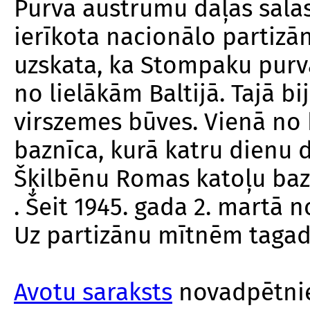
Purva austrumu daļas salās
ierīkota nacionālo partizā
uzskata, ka Stompaku purv
no lielākām Baltijā. Tajā b
virszemes būves. Vienā no 
baznīca, kurā katru dienu
Šķilbēnu Romas katoļu bazn
. Šeit 1945. gada 2. martā 
Uz partizānu mītnēm tagad
Avotu saraksts
novadpētnie