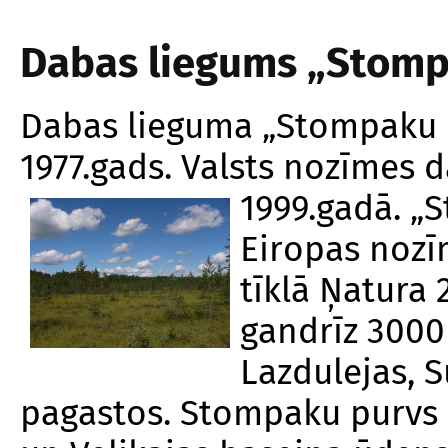
Dabas liegums „Stomp
Dabas lieguma „Stompaku p
1977.gads. Valsts nozīmes 
1999.gadā. 
Eiropas nozīm
tīklā Ņatura 
gandrīz 3000
Lazdulejas, 
pagastos. Stompaku purvs i