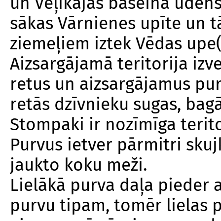
un Veļikajas baseina ūdens
sākas Vārnienes upīte un t
ziemeļiem iztek Vēdas upe(
Aizsargājamā teritorija izv
retus un aizsargājamus pu
retās dzīvnieku sugas, bag
Stompaki ir nozīmīga terito
Purvus ietver pārmitri sku
jaukto koku meži.
Lielākā purva daļa pieder 
purvu tipam, tomēr lielas p