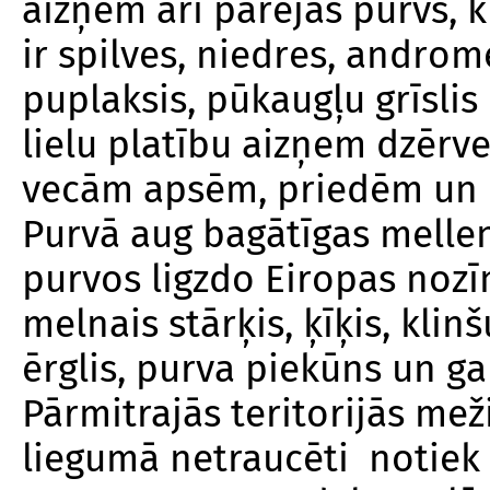
aizņem arī pārejas purvs, k
ir spilves, niedres, androm
puplaksis, pūkaugļu grīslis
lielu platību aizņem dzērve
vecām apsēm, priedēm un 
Purvā aug bagātīgas melle
purvos ligzdo Eiropas noz
melnais stārķis, ķīķis, klinš
ērglis, purva piekūns un g
Pārmitrajās teritorijās mež
liegumā netraucēti notiek 