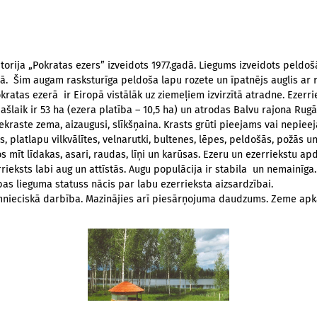
torija „Pokratas ezers” izveidots 1977.gadā. Liegums izveidots peldo
ā. Šim augam rasksturīga peldoša lapu rozete un īpatnējs auglis ar r
atas ezerā ir Eiropā vistālāk uz ziemeļiem izvirzītā atradne. Ezerrie
laik ir 53 ha (ezera platība – 10,5 ha) un atrodas Balvu rajona Rugāju
kraste zema, aizaugusi, slīkšņaina. Krasts grūti pieejams vai nepieej
es, platlapu vilkvālītes, velnarutki, bultenes, lēpes, peldošās, požās
s mīt līdakas, asari, raudas, līņi un karūsas. Ezeru un ezerriekstu 
ieksts labi aug un attīstās. Augu populācija ir stabila un nemainīga
s lieguma statuss nācis par labu ezerrieksta aizsardzībai.
saimnieciskā darbība. Mazinājies arī piesārņojuma daudzums. Zeme ap