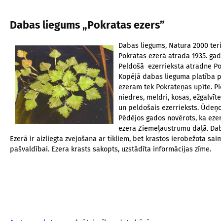
Dabas liegums „Pokratas ezers”
Dabas liegums, Natura 2000 teri
Pokratas ezerā atrada 1935. gad
Peldošā ezerrieksta atradne Pokr
Kopējā dabas lieguma platība paš
ezeram tek Pokrateņas upīte. Pie
niedres, meldri, kosas, ežgalvīt
un peldošais ezerrieksts. Ūdeņo
Pēdējos gados novērots, ka ezerr
ezera Ziemeļaustrumu daļā. Daba
Ezerā ir aizliegta zvejošana ar tīkliem, bet krastos ierobežota 
pašvaldībai. Ezera krasts sakopts, uzstādīta informācijas zīme.