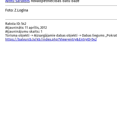
Avotu saraksts
novadpētniecības datu bāzē
Foto: Z.Logina
Raksta ID: 542
Atjaunināts: 11 aprīlis, 2012
Atjauninājumu skaits:: 1
Tūrisma objekti -> Aizsargājamie dabas objekti -> Dabas liegums „Pokrat
https://balvurcb.lv/kb/index.php?View=entry&EntryID=542