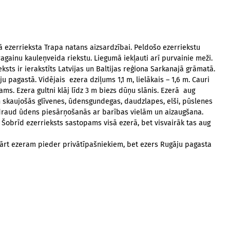
šā ezerrieksta Trapa natans
aizsardzībai. Peldošo ezerriekstu
againu kauleņveida riekstu. Liegumā iekļauti arī purvainie meži.
ksts ir ierakstīts Latvijas un Baltijas reģiona Sarkanajā grāmatā.
 pagastā. Vidējais ezera dziļums 1,1 m, lielākais – 1,6 m. Cauri
ams. Ezera gultni klāj līdz 3 m biezs dūņu slānis. Ezerā aug
 un skaujošās glīvenes, ūdensgundegas, daudzlapes, elši, pūslenes
apdraud ūdens piesārņošanās ar barības vielām un aizaugšana.
. Šobrīd ezerrieksts sastopams visā ezerā, bet visvairāk tas aug
kārt ezeram pieder privātīpašniekiem, bet ezers Rugāju pagasta