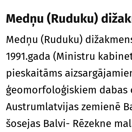
Medņu (Ruduku) diža
Medņu (Ruduku) dižakmens 
1991.gada (Ministru kabinet
pieskaitāms aizsargājamie
ģeomorfoloģiskiem dabas 
Austrumlatvijas zemienē Ba
šosejas Balvi- Rēzekne mal