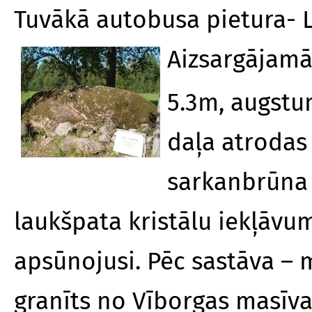
Tuvākā autobusa pietura- L
Aizsargājamā
5.3m, augstu
daļa atrodas
sarkanbrūna g
laukšpata kristālu iekļāv
apsūnojusi. Pēc sastāva – m
granīts no Vīborgas masīva