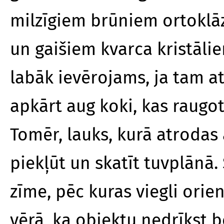
milzīgiem brūniem ortoklāz
un gaišiem kvarca kristāli
labāk ievērojams, ja tam at
apkārt aug koki, kas raugo
Tomēr, lauks, kurā atrodas a
piekļūt un skatīt tuvplānā.
zīme, pēc kuras viegli ori
vērā, ka objektu nedrīkst b