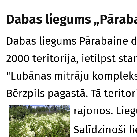
Dabas liegums „Pārab
Dabas liegums Pārabaine d
2000 teritorija, ietilpst s
"Lubānas mitrāju kompleks
Bērzpils pagastā. Tā terito
rajonos. Lie
Salīdzinoši l