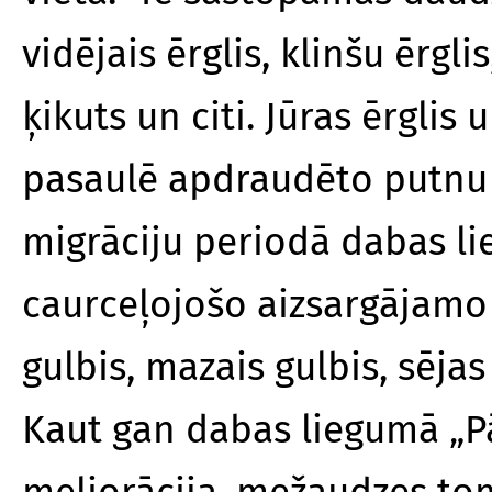
vidējais ērglis, klinšu ērgli
ķikuts un citi. Jūras ērglis u
pasaulē apdraudēto putnu 
migrāciju periodā dabas l
caurceļojošo aizsargājamo
gulbis, mazais gulbis, sējas
Kaut gan dabas liegumā „Pā
meliorācija, mežaudzes tomē