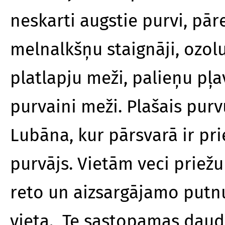
neskarti augstie purvi, pāre
melnalkšņu staignāji, ozolu
platlapju meži, palieņu pļa
purvaini meži. Plašais pur
Lubāna, kur pārsvarā ir pri
purvājs. Vietām veci priežu
reto un aizsargājamo putn
vieta. Te sastopamas daudz