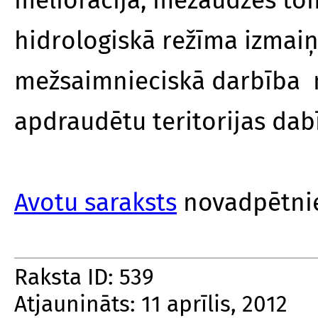
hidrologiskā režīma izmaiņ
mežsaimnieciskā darbība n
apdraudētu teritorijas dabī
Avotu saraksts
novadpētnie
Raksta ID: 539
Atjaunināts: 11 aprīlis, 2012