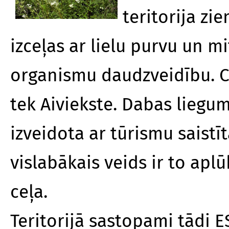
teritorija zi
izceļas ar lielu purvu un m
organismu daudzveidību. Ca
tek Aiviekste. Dabas liegum
izveidota ar tūrismu saistīt
vislabākais veids ir to apl
ceļa.
Teritorijā sastopami tādi E