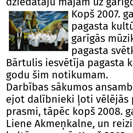
dziedātāju mājām uz garīg
Kopš 2007. ga
pagasta kult
garīgās mūzik
pagasta svētk
Bārtulis iesvētīja pagasta 
godu šim notikumam.
Darbības sākumos ansambli
ejot dalībnieki ļoti vēlējā
prasmi, tāpēc kopš 2008. 
Liene Akmeņkalne, un reizi