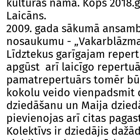
kultūras namā. Kopš 2018.g
Laicāns.
2009. gada sākumā ansambl
nosaukumu - „Vakarblāzma
Līdztekus garīgajam reper
apgūst arī laicīgo repertu
pamatrepertuārs tomēr būs
kokolu veido vienpadsmit 
dziedāšanu un Maija dzied
pievienojas arī citas pagas
Kolektīvs ir dziedājis daž