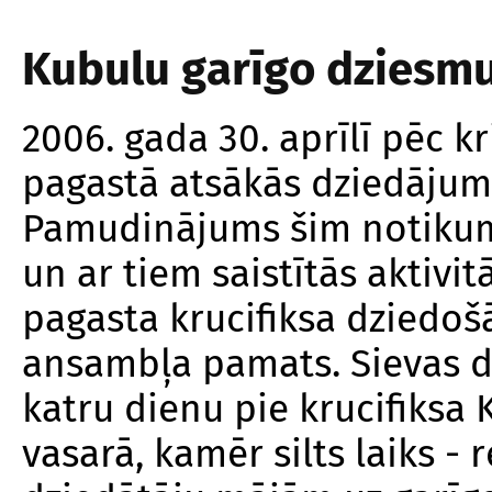
Kubulu garīgo dziesm
2006. gada 30. aprīlī pēc 
pagastā atsākās dziedājum
Pamudinājums šim notikum
un ar tiem saistītās aktivit
pagasta krucifiksa dziedošā
ansambļa pamats. Sievas d
katru dienu pie krucifiksa 
vasarā, kamēr silts laiks -