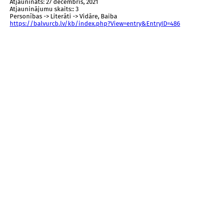
Atjaunināts: 27 decembris, 2021
Atjauninājumu skaits:: 3
Personības -> Literāti -> Vidāre, Baiba
https://balvurcb.lv/kb/index.php?View=entry&EntryID=486