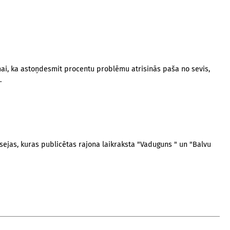
mai, ka astoņdesmit procentu problēmu atrisinās paša no sevis,
.
esejas, kuras publicētas rajona laikraksta "Vaduguns " un "Balvu