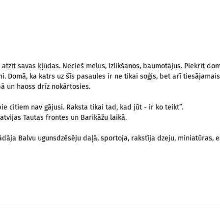
atzīt savas kļūdas. Necieš melus, izlikšanos, baumotājus. Piekrīt do
. Domā, ka katrs uz šīs pasaules ir ne tikai soģis, bet arī tiesājamais
bā un haoss drīz nokārtosies.
citiem nav gājusi. Raksta tikai tad, kad jūt - ir ko teikt”.
tvijas Tautas frontes un Barikāžu laikā.
ādāja Balvu ugunsdzēsēju daļā, sportoja, rakstīja dzeju, miniatūras, 