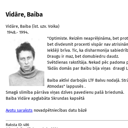
Vidāre, Baiba
Vidāre, Baiba (īst. uzv. Voika)
1948.- 1994.
"Optimiste. Reizēm neaprēķināma, bet prot 
bet divdesmit procenti vispār nav atrisināmi
Iekšēji brīva. Tic, ka disharmonija sabiedrī
Draugu ir maz, bet domubiedru daudz.
Svētdienas rakstītāja. Nekad pēc padoma pie 
Tādās domās par Baibu bija viņas draugi La
Baiba aktīvi darbojās LTF Balvu nodaļā. Str
Atmodas" lappusēs .
Smagā slimība pārrāva viņas dzīves pavedienu pašā briedumā.
Baiba Vidāre apglabāta Skrundas kapsētā
Avotu saraksts
novadpētniecības datu bāzē
Raksta ID: 486