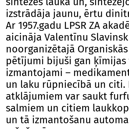
sintēzes laukā un, sintezē
izstrādāja jaunu, ērtu din
Ar 1957.gadu LPSR ZA akadē
aicināja Valentīnu Slavinsk
noorganizētajā Organiskās 
pētījumi bijuši gan ķīmijas 
izmantojami – medikamentu
un laku rūpniecībā un citi.
atklājumiem var saukt
furf
salmiem un citiem laukkop
un tā izmantošanu automaš