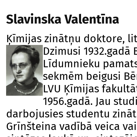
Slavinska Valentīna
Ķīmijas zinātņu doktore, li
Dzimusi 1932.gadā B
Līdumnieku pamats
sekmēm beigusi Bērz
LVU Ķīmijas fakultāt
1956.gadā. Jau stud
darbojusies studentu zināt
Grīnšteina vadībā veica va