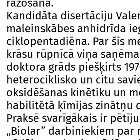
ražošanā.
Kandidāta disertāciju Vale
maleinskābes anhidrīda ieg
ciklopentadiēna. Par šīs m
krāsu rūpnīcā viņa saņēma 
doktora grāds piešķirts 19
heterociklisko un citu sav
oksidēšanas kinētiku un m
habilitētā ķīmijas zinātņu 
Praksē svarīgākais ir pētī
„Biolar” darbiniekiem par 