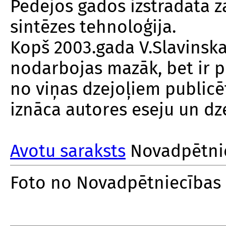
Pēdējos gados izstrādāta z
sintēzes tehnoloģija.
Kopš 2003.gada V.Slavinska 
nodarbojas mazāk, bet ir pi
no viņas dzejoļiem publicē
iznāca autores eseju un dz
Avotu saraksts
Novadpētnie
Foto no Novadpētniecības 