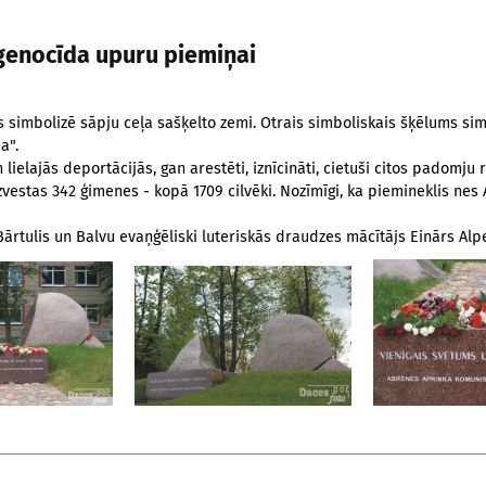
genocīda upuru piemiņai
 simbolizē sāpju ceļa sašķelto zemi. Otrais simboliskais šķēlums sim
a".
lielajās deportācijās, gan arestēti, iznīcināti, cietuši citos padomju 
 izvestas 342 ģimenes - kopā 1709 cilvēki. Nozīmīgi, ka piemineklis ne
ārtulis un Balvu evaņģēliski luteriskās draudzes mācītājs Einārs Alp