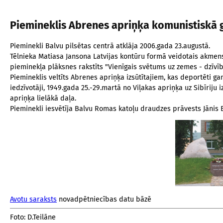
Piemineklis Abrenes apriņķa komunistiskā 
Pieminekli Balvu pilsētas centrā atklāja 2006.gada 23.augustā.
Tēlnieka Matiasa Jansona Latvijas kontūru formā veidotais akmens
pieminekļa plāksnes rakstīts "Vienīgais svētums uz zemes - dzīvīb
Piemineklis veltīts Abrenes apriņķa izsūtītajiem, kas deportēti gan 
iedzīvotāji, 1949.gada 25.-29.martā no Viļakas apriņķa uz Sibīriju
apriņķa lielākā daļa.
Pieminekli iesvētīja Balvu Romas katoļu draudzes prāvests Jānis B
Avotu saraksts
novadpētniecības datu bāzē
Foto: D.Teilāne