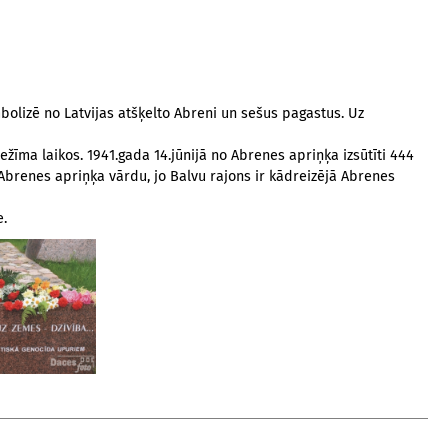
bolizē no Latvijas atšķelto Abreni un sešus pagastus. Uz
režīma laikos. 1941.gada 14.jūnijā no Abrenes apriņķa izsūtīti 444
s Abrenes apriņķa vārdu, jo Balvu rajons ir kādreizējā Abrenes
e.