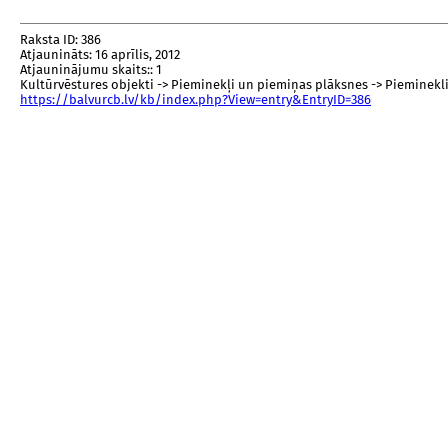
Raksta ID: 386
Atjaunināts: 16 aprīlis, 2012
Atjauninājumu skaits:: 1
Kultūrvēstures objekti -> Pieminekļi un piemiņas plāksnes -> Pieminek
https://balvurcb.lv/kb/index.php?View=entry&EntryID=386