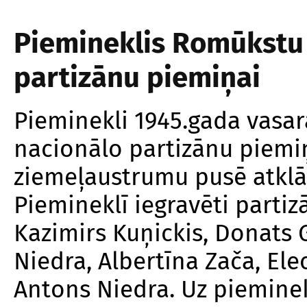
Piemineklis Romūkstu 
partizānu piemiņai
Pieminekli 1945.gada vasa
nacionālo partizānu piemi
ziemeļaustrumu pusē atklāj
Piemineklī iegravēti partiz
Kazimirs Kuņickis, Donats G
Niedra, Albertīna Zača, El
Antons Niedra. Uz pieminekļ