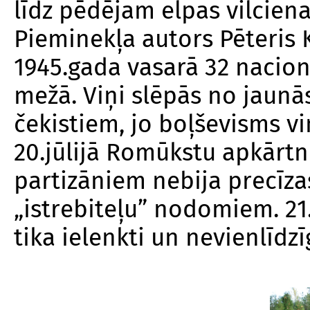
līdz pēdējam elpas vilciena
Pieminekļa autors Pēteris 
1945.gada vasarā 32 nacion
mežā. Viņi slēpās no jaun
čekistiem, jo boļševisms 
20.jūlijā Romūkstu apkārtnē
partizāniem nebija precīzas
„istrebiteļu” nodomiem. 21
tika ielenkti un nevienlīdz