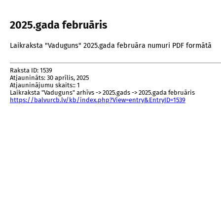
2025.gada februāris
Laikraksta "Vaduguns" 2025.gada februāra numuri PDF formātā
Raksta ID: 1539
Atjaunināts: 30 aprīlis, 2025
Atjauninājumu skaits:: 1
Laikraksta "Vaduguns" arhīvs -> 2025.gads -> 2025.gada februāris
https://balvurcb.lv/kb/index.php?View=entry&EntryID=1539