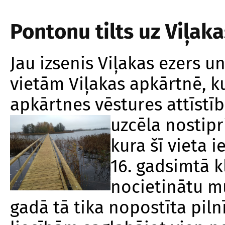
Pontonu tilts uz Viļaka
Jau izsenis Viļakas ezers u
vietām Viļakas apkārtnē, k
apkārtnes vēstures attīstīb
uzcēla
nostipr
kura šī vieta
16. gadsimtā k
nocietinātu mū
gadā tā tika nopostīta pil