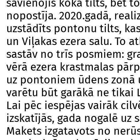
savienojis koka tilts, bet to
nopostīja. 2020.gadā, realiz
uzstādīts pontonu tilts, k
un Viļakas ezera salu. To at
sastāv no trīs posmiem: g
vērā ezera krastmalas pārp
uz pontoniem ūdens zonā u
varētu būt garākā ne tikai L
Lai pēc iespējas vairāk cil
izskatījās, gada nogalē uz s
Makets izgatavots no nerūs