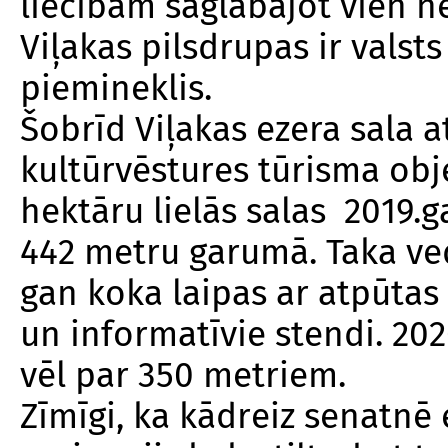
liecībām saglabājot vien n
Viļakas pilsdrupas ir valst
piemineklis.
Šobrīd Viļakas ezera sala a
kultūrvēstures tūrisma obje
hektāru lielās salas 2019.g
442 metru garumā. Taka ved 
gan koka laipas ar atpūtas
un informatīvie stendi. 20
vēl par 350 metriem.
Zīmīgi, ka kādreiz senatnē 