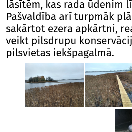
lāsītēm, kas rada ūdenim l
Pašvaldība arī turpmāk plā
sakārtot ezera apkārtni, re
veikt pilsdrupu konservāci
pilsvietas iekšpagalmā.