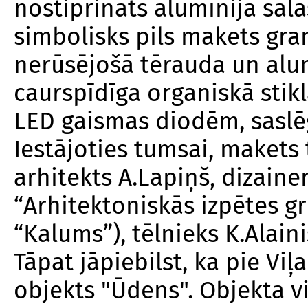
nostiprināts alumīnija salas
simbolisks pils makets gran
nerūsējošā tērauda un alu
caurspīdīga organiskā stik
LED gaismas diodēm, saslēg
Iestājoties tumsai, makets
arhitekts A.Lapiņš, dizaine
“Arhitektoniskās izpētes gru
“Kalums”), tēlnieks K.Alaini
Tāpat jāpiebilst, ka pie Viļ
objekts "Ūdens". Objekta v