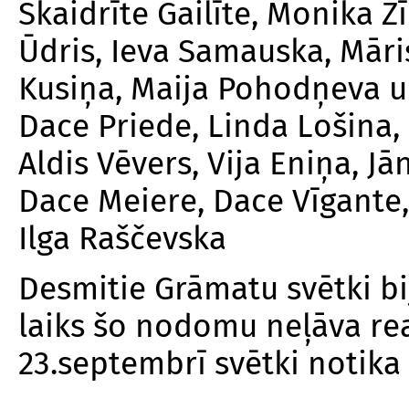
Skaidrīte Gailīte, Monika Z
Ūdris, Ieva Samauska, Māris
Kusiņa, Maija Pohodņeva un
Dace Priede, Linda Lošina, 
Aldis Vēvers, Vija Eniņa, Jān
Dace Meiere, Dace Vīgante,
Ilga Raščevska
Desmitie Grāmatu svētki bi
laiks šo nodomu neļāva rea
23.septembrī svētki notika