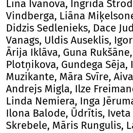
Līna Ivanova, Ingrīda Strode
Vindberga, Liāna Miķelsone
Didzis Sedlenieks, Dace Jud
Vanags, Uldis Auseklis, Igo
Ārija Iklāva, Guna Rukšāne, 
Plotņikova, Gundega Sēja, 
Muzikante, Māra Svīre, Aiva
Andrejs Migla, Ilze Freima
Linda Nemiera, Inga Jērum
Ilona Balode, Ūdrītis, Ivet
Skrebele, Māris Rungulis, L