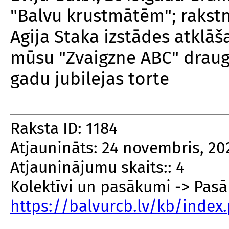
"Balvu krustmātēm"; rakstn
Agija Staka izstādes atklāš
mūsu "Zvaigzne ABC" draugs
gadu jubilejas torte
Raksta ID: 1184
Atjaunināts: 24 novembris, 20
Atjauninājumu skaits:: 4
Kolektīvi un pasākumi -> Pas
https://balvurcb.lv/kb/inde