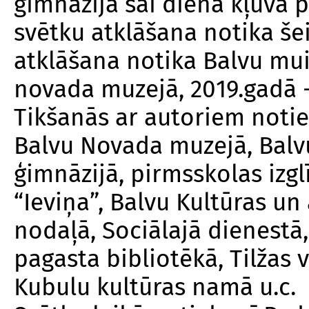
ģimnāzija šai dienā kļuva p
svētku atklāšana notika šei
atklāšana notika Balvu mui
novada muzejā, 2019.gadā 
Tikšanās ar autoriem notie
Balvu Novada muzejā, Balv
ģimnāzijā, pirmsskolas izgl
“Ieviņa”, Balvu Kultūras un
nodaļā, Sociālajā dienestā,
pagasta bibliotēkā, Tilžas 
Kubulu kultūras namā u.c.