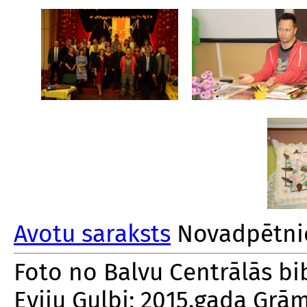
Avotu saraksts
Novadpētnie
Foto no Balvu Centrālās bib
Eviju Gulbi; 2015.gada Grā