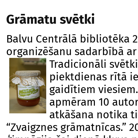
Grāmatu svētki
Balvu Centrālā bibliotēka 
organizēšanu sadarbībā ar
Tradicionāli svētk
piektdienas rītā 
gaidītiem viesiem.
apmēram 10 autori
atkāšana notika ti
“Zvaigznes grāmatnīcas.” 20