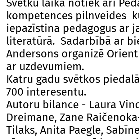
Svētku laikā notiek arī Pe
kompetences pilnveides kur
iepazīstina pedagogus ar 
literatūrā. Sadarbībā ar bi
Andersons
organizē Orien
ar uzdevumiem.
Katru gadu svētkos piedal
700 interesentu.
Autoru bilance - Laura Vin
Dreimane, Zane Raičenoka-R
Tilaks, Anita Paegle, Sabī