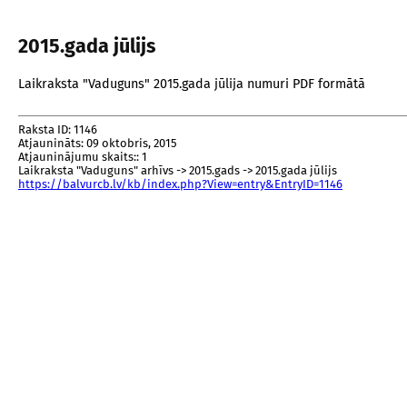
2015.gada jūlijs
Laikraksta "Vaduguns" 2015.gada jūlija numuri PDF formātā
Raksta ID: 1146
Atjaunināts: 09 oktobris, 2015
Atjauninājumu skaits:: 1
Laikraksta "Vaduguns" arhīvs -> 2015.gads -> 2015.gada jūlijs
https://balvurcb.lv/kb/index.php?View=entry&EntryID=1146