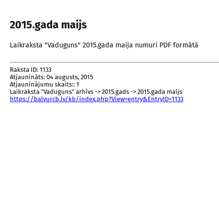
2015.gada maijs
Laikraksta "Vaduguns" 2015.gada maija numuri PDF formātā
Raksta ID: 1133
Atjaunināts: 04 augusts, 2015
Atjauninājumu skaits:: 1
Laikraksta "Vaduguns" arhīvs -> 2015.gads -> 2015.gada maijs
https://balvurcb.lv/kb/index.php?View=entry&EntryID=1133