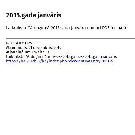
2015.gada janvāris
Laikraksta "Vaduguns" 2015.gada janvāra numuri PDF formātā
Raksta ID: 1125
Atjaunināts: 21 decembris, 2019
Atjauninājumu skaits:: 3
Laikraksta "Vaduguns" arhīvs -> 2015.gads -> 2015.gada janvāris
https://balvurcb.lv/kb/index.php?View=entry&EntryID=1125