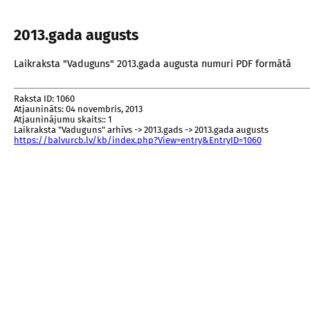
2013.gada augusts
Laikraksta "Vaduguns" 2013.gada augusta numuri PDF formātā
Raksta ID: 1060
Atjaunināts: 04 novembris, 2013
Atjauninājumu skaits:: 1
Laikraksta "Vaduguns" arhīvs -> 2013.gads -> 2013.gada augusts
https://balvurcb.lv/kb/index.php?View=entry&EntryID=1060