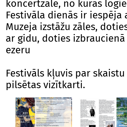
koncertzāle, no kuras logi
Festivāla dienās ir iespēj
Muzeja izstāžu zāles, doti
ar gidu, doties izbraucienā 
ezeru
Festivāls kļuvis par skaist
pilsētas vizītkarti.