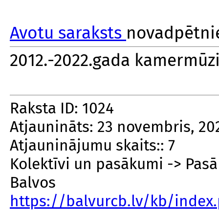
Avotu saraksts
novadpētnie
2012.-2022.gada kamermūzik
Raksta ID: 1024
Atjaunināts: 23 novembris, 20
Atjauninājumu skaits:: 7
Kolektīvi un pasākumi -> Pas
Balvos
https://balvurcb.lv/kb/inde