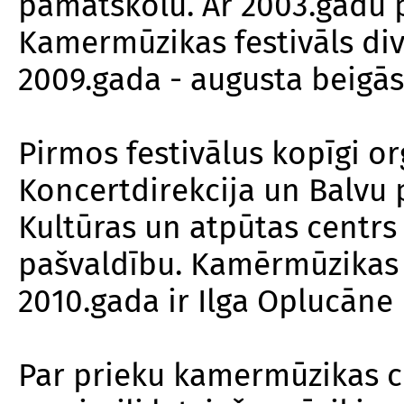
pamatskolu. Ar 2003.gadu 
Kamermūzikas festivāls diva
2009.gada - augusta beigās
Pirmos festivālus kopīgi or
Koncertdirekcija un Balvu 
Kultūras un atpūtas centrs
pašvaldību. Kamērmūzikas f
2010.gada ir Ilga Oplucāne
Par prieku kamermūzikas ci