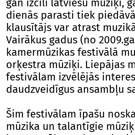
gan izcili latviešu mūziķi, 
dienās parasti tiek piedāvā
klausītājs var atrast muzik
Vairākus gadus (no 2009.ga
kamermūzikas festivālā mu
orķestra mūziķi. Liepājas m
festivālam izvēlējās inte
daudzveidīgus ansambļu sa
Šim festivālam īpašu noska
mūzika un talantīgie mūziķi