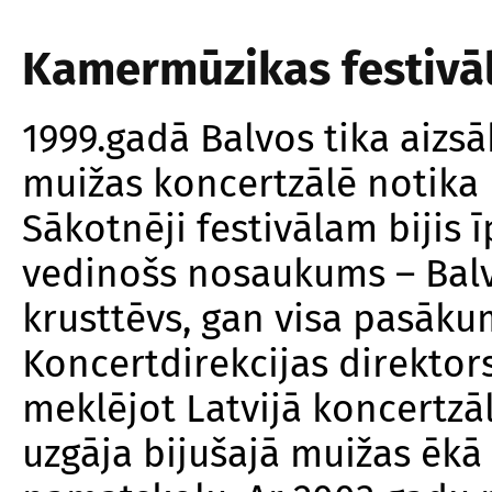
Kamermūzikas festivāl
1999.gadā Balvos tika aizsā
muižas koncertzālē notika 
Sākotnēji festivālam bijis 
vedinošs nosaukums – Balv
krusttēvs, gan visa pasākum
Koncertdirekcijas direktors 
meklējot Latvijā koncertzāl
uzgāja bijušajā muižas ēkā 