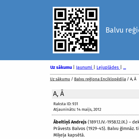
Balvu reģ
Uz sākumu
|
Jaunumi
|
Lejuplādes
|
...
Uz sākumu
/
Balvu reģiona Enciklopēdija
/
A, Ā
A, Ā
Raksta ID: 931
Atjaunināts: 14 maijs, 2012
Ābeltiņš Andrejs
(1891.1.IV.-1958.12.IX.) – 
Prāvests Balvos (1929-45). Balvu ģimnāz. ti
Miķeļa kapsētā.