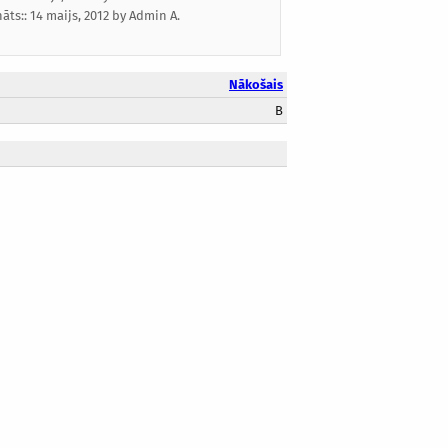
nāts::
14 maijs, 2012
by
Admin A.
Nākošais
B