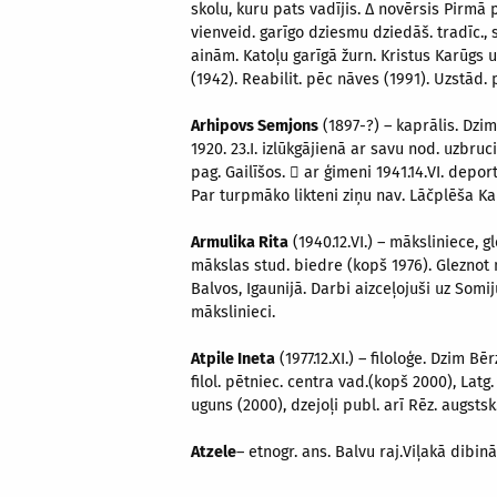
skolu, kuru pats vadījis. ∆ novērsis Pirmā p
vienveid. garīgo dziesmu dziedāš. tradīc., s
ainām. Katoļu garīgā žurn. Kristus Karūgs u
(1942). Reabilit. pēc nāves (1991). Uzstād.
Arhipovs Semjons
(1897-?) – kaprālis. Dzim
1920. 23.I. izlūkgājienā ar savu nod. uzbru
pag. Gailīšos.  ar ģimeni 1941.14.VI. depo
Par turpmāko likteni ziņu nav. Lāčplēša Kar
Armulika Rita
(1940.12.VI.) – māksliniece, g
mākslas stud. biedre (kopš 1976). Gleznot m
Balvos, Igaunijā. Darbi aizceļojuši uz Somi
mākslinieci.
Atpile Ineta
(1977.12.XI.) – filoloģe. Dzim 
filol. pētniec. centra vad.(kopš 2000), Latg
uguns (2000), dzejoļi publ. arī Rēz. augsts
Atzele
– etnogr. ans. Balvu raj.Viļakā dibin