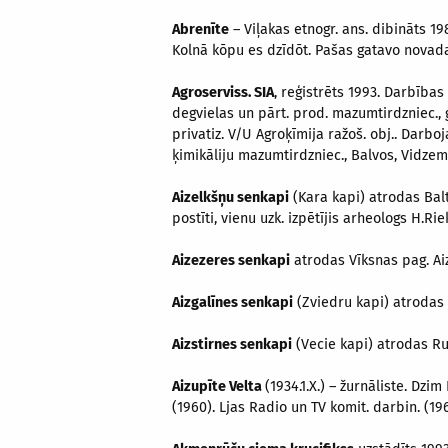
Abrenīte
– Viļakas etnogr. ans. dibināts 19
Kolnā kōpu es dzīdōt. Pašas gatavo novada
Agroserviss. SIA
, reģistrēts 1993. Darbības
degvielas un pārt. prod. mazumtirdzniec.,
privatiz. V/U Agroķīmija ražoš. obj.. Darbo
ķimikāliju mazumtirdzniec., Balvos, Vidzeme
Aizelkšņu senkapi
(Kara kapi) atrodas Balt
postīti, vienu uzk. izpētījis arheologs H.Rie
Aizezeres senkapi
atrodas Vīksnas pag. Aiz
Aizgalīnes senkapi
(Zviedru kapi) atrodas 
Aizstirnes senkapi
(Vecie kapi) atrodas Rug
Aizupīte Velta
(1934.1.X.) – žurnāliste. Dzi
(1960). Ljas Radio un TV komit. darbin. (1964