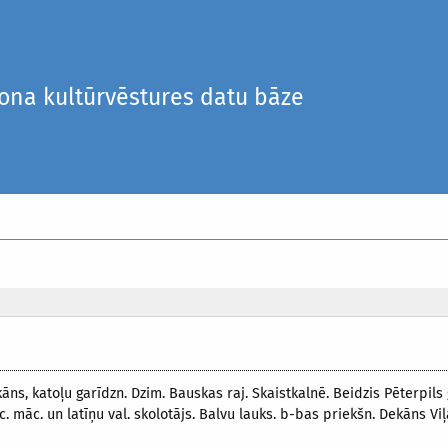
iona kultūrvēstures datu bāze
dekāns, katoļu garīdzn. Dzim. Bauskas raj. Skaistkalnē. Beidzis Pēterpil
c. māc. un latīņu val. skolotājs. Balvu lauks. b-bas priekšn. Dekāns Vi