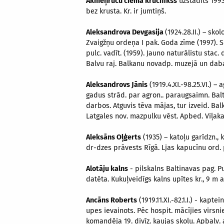
Akmeņrūču ciema krucifikss
uzstādīts 1993
bez krusta. Kr. ir jumtiņš.
Aleksandrova Devgasija
(1924.28.II.) – skol
Zvaigžņu ordeņa I pak. Goda zīme (1997). Sk
pulc. vadīt. (1959). Jauno naturālistu stac
Balvu raj. Balkanu novadp. muzejā un dab
Aleksandrovs Jānis
(1919.4.XI.-98.25.VI.) 
gadus strād. par agron.. paraugsaimn. Balt
darbos. Atguvis tēva mājas, tur izveid. Bal
Latgales nov. mazpulku vēst. Apbed. Viļak
Aleksāns Oļģerts
(1935) – katoļu garīdzn.,
dr-dzes prāvests Rīgā. Ljas kapucīnu ord. 
Alotāju kalns
- pilskalns Baltinavas pag. P
datēta. Kukuļveidīgs kalns upītes kr., 9 m a
Ancāns Roberts
(1919.11.XI.-82.1.I.) - kapt
upes ievainots. Pēc hospit. mācījies virsni
komandēja 19. divīz. kaujas skolu. Apbalv.