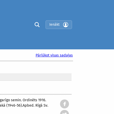
Ienākt
Pārlūkot visas sadaļas
s garīgo semin. Ordinēts 1916.
ļakā (1946-56).Apbed. Rīgā Sv.