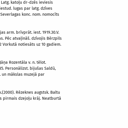
 Latg. katoļu dr-dzēs ieviesis
iestud. lugas par latg. dzīves
un Severlagas konc. nom. nomocīts
s arm. brīvprāt. iest. 1919.30.V.
s. Pēc atvaļināš. dzīvojis Bērzpils
42 Vorkutā notiesāts uz 10 gadiem.
Jāņa Rozentāla v. n. tēlot.
5. Personālizst. bijušas Saldū,
st. un mākslas muzejā par
sk.(2000). Rēzeknes augstsk. Baltu
cis pirmais dzejoļu krāj. Neatburtā