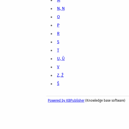
M
N, Ņ
O
P
R
S
T
U, Ū
V
Z, Ž
Š
Powered by KBPublisher
(Knowledge base software)