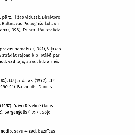
c. pārz. Tilžas vidussk. Direktore
. Baltinavas Pieaugušo kult. un
ana (1996), Es braukšu tev līdz
Kupravas pamatsk. (1947), Viļakas
ka strādāt rajona bibliotēkā par
d. vadītāju, strād. līdz aizieš.
5), LU Jurid. fak. (1992). LTF
(1990-91). Balvu pils. Domes
 (1957). Dzīvo Rēzeknē (kopš
), Sargeņģelis (1997), Soļo
), nodib. savu 4-gad. baznīcas