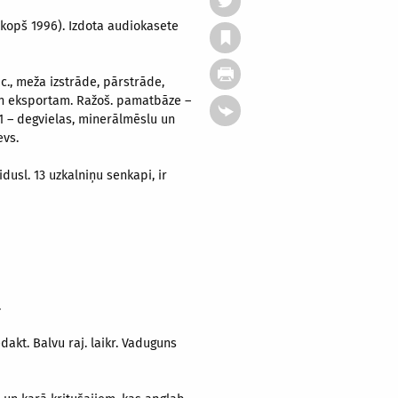
 (kopš 1996). Izdota audiokasete
āc., meža izstrāde, pārstrāde,
gan eksportam. Ražoš. pamatbāze –
/11 – degvielas, minerālmēslu un
evs.
dusl. 13 uzkalniņu senkapi, ir
.
edakt. Balvu raj. laikr. Vaduguns