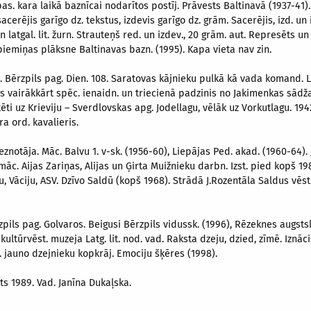
as. kara laikā baznīcai nodarītos postīj. Prāvests Baltinavā (1937-41).
acerējis garīgo dz. tekstus, izdevis garīgo dz. grām. Sacerējis, izd. un 
n latgal. lit. žurn. Strauteņš red. un izdev., 20 grām. aut. Represēts 
 piemiņas plāksne Baltinavas bazn. (1995). Kapa vieta nav zin.
. Bērzpils pag. Dien. 108. Saratovas kājnieku pulkā kā vada komand. Lja
cis vairākkārt spēc. ienaidn. un triecienā padzinis no Jakimenkas sādža
rtēti uz Krieviju – Sverdlovskas apg. Jodellagu, vēlāk uz Vorkutlagu. 19
a ord. kavalieris.
leznotāja. Māc. Balvu 1. v-sk. (1956-60), Liepājas Ped. akad. (1960-64). 
āc. Aijas Zariņas, Alijas un Ģirta Muižnieku darbn. Izst. pied kopš 198
ju, Vāciju, ASV. Dzīvo Saldū (kopš 1968). Strādā J.Rozentāla Saldus vē
Bērzpils pag. Golvaros. Beigusi Bērzpils vidussk. (1996), Rēzeknes augst
. kultūrvēst. muzeja Latg. lit. nod. vad. Raksta dzeju, dzied, zīmē. Iznā
k. jauno dzejnieku kopkrāj. Emociju šķēres (1998).
āts 1989. Vad. Janīna Dukaļska.