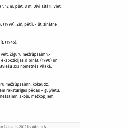
12 m, plat. 8 m. Divi altāri. Viet.
1999). Zin. pētīj. - lit. zinātne
t. (1945).
 velt. Žīguru mežrūpsaimn.-
 ekspozīcijas dibināt. (1990) un
latviešu 3x3 nometnēs Viļakā,
guru mežrūpsaimn. kokaudz.
iem raksturīgas pēdas – guļvietu,
s mežsaimn. skolu, mežkopjiem,
s:: 14 maijs, 2012 by
Admin A.