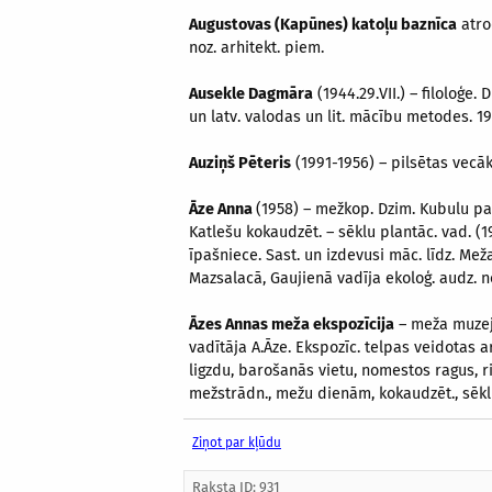
Augustovas (Kapūnes) katoļu baznīca
atrod
noz. arhitekt. piem.
Ausekle Dagmāra
(1944.29.VII.) – filoloģe.
un latv. valodas un lit. mācību metodes. 1
Auziņš Pēteris
(1991-1956) – pilsētas vecāk
Āze Anna
(1958) – mežkop. Dzim. Kubulu pa
Katlešu kokaudzēt. – sēklu plantāc. vad. (
īpašniece. Sast. un izdevusi māc. līdz. Mež
Mazsalacā, Gaujienā vadīja ekoloģ. audz. 
Āzes Annas meža ekspozīcija
– meža muzejs
vadītāja A.Āze. Ekspozīc. telpas veidotas a
ligzdu, barošanās vietu, nomestos ragus, r
mežstrādn., mežu dienām, kokaudzēt., sēklu 
Ziņot par kļūdu
Raksta ID: 931