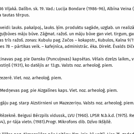
86 Viļakā. Dalībn. sk. 19. Vad.: Lucija Bondare (1986-96), Albīna Veina
 tautas tērpus.
 veidi: lauks. pakalpoj., lauks. ķīm. produktu sagāde, uzglab. un realiz
 guļbūves māju būve. Zāģmat. ražoš. un māju būve gan viet. tirgum, 
jas trīs ražoš. zonas: Kubulu pag. Začos – kokapstr., Kubulos, Kalna 9
s 78 – pārtikas veik. – kafejnīca, administrāc. ēka. Direkt. Ēvalds Dič
inavas pag. pie Dansku (Puncuļovas) kapsētas. Vēlais dzelzs laikm., vi
kstiņš (1931), ko datējis ar 13.gs. Valsts noz. arheoloģ. piem.
ezerē. Viet. noz. arheoloģ. piem.
Medņevas pag. pie Aizgalīnes kaps. Viet. noz. arheoloģ. piem.
āju pag. starp Aizstirnieni un Mazezeriņu. Valsts noz. arheoloģ. piem
m Rēzeknē. Beigusi Bērzpils vidussk., LVU (1960). LPSR N.b.k.d. (1975). R
), pr-tāja vietn. (1981).Progr. Mikrofons dib. Dzīvo Ikšķilē.