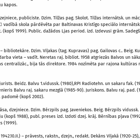
ļu kapos.
 dzejniece, publiciste. Dzim. Tilžas pag. Skolot. Tilžas internātsk. un mā
7  vadībā skola pārdēvēta par Baltinavas Kristīgo speciālo internātsk
 (kopš 1999). Public. dažādos Ljas period. izd. Izdevusi grām. Sadegš
.) – bibliotekāre. Dzim. Viļakas (tag. Kupravas) pag. Gailovas c.. Beig. 
darba vieta – vadīt. Neretas raj. bibliot. 1958 atgriezās Balvos un sā
as centralizāc., bija tās direktore. 1984 nozīmēta par rajona kultūras no
urists. Beidz. Balvu 1.vidussk. (1980),RPI Radiotehn. un sakaru fak. (198
ženieris Balvu raj. sakaru mezglā (1985-90). Juriskons. Balvu raj. pad. 
j. padomē (kopš 2002).
a, dzejniece. Dzim. Bērzpils pag. Javeniekos. Beig. Bērzpils vidussk.
u (kopš 1988), publ. preses izd. Izdoti dzej. krāj. Bērnības pļava (1992
s (1999).
 1942.10.II.) – prāvests, rakstn., dzejn., redakt. Dekāns Viļakā (1920-25