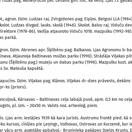
 Tilžas pag. Akmeņrūčos pēc Leitānu ģim. inic. kā veltīj. Ljas 75. gada
ot., agron. Dzim. Ludzas raj. Zvirgzdenes pag. Eipļos. Beigusi LLA (1964). I
olot. Ludzas divgad. lauks. skolā (1946). Skolot. Balvu raj. Viduču de
. direktore (1978-86). Vadīja atjaunoto Viduču 1018. mazpulku (1992-98
as parkā.
– agron. Dzim. Abrenes apr. Šķilbēnu pag. Balkanos. Ljas Agronomu b-ba
inava. Atjaunoja Baltinavas muižas parku (1990). Strādāja Viļakas pil
kanu (Šķilbēnu pag.) muzeju un dabas parku (1996). Mazpulku kust. aktī
as Sv. Mateuša kapsētā.
 kapucīns. Dzim. Viļakas pag. Klānos. Viļakas dr-dzes prāvests, dekāns
pr-ks (priors).
uncuļovā, Kārsavas – Baltinavas ceļa labajā pusē, apm. 0,5 km no ceļa.
ugsts, pl. izm. – 20x50 m. Valsts noz. arheoloģ. piem.
einis. Ljas arm. iestājies 1939 kā kara jurists. Austrumu frontē pied. kā 
eku kursos, cīnījies pie Ļeņingr., Volhovas, Ostrovas un Kurzemē, kur ie
 ar vācu arm. augstāko apbalvoj.- Bruņinieka pakāpes Dzelzs Krustu. E