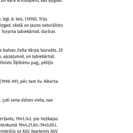
d.un karā kritušajiem, kas apglab.
zgl. d. teic. (1990). Triju
viņgad. skolā un Jauno naturālistu
). Turpina labiekārtoš. darbus
s balvas Zelta Vārpa laureāts. 25
s. apzaļumoš. un labiekārtoš.
vists Šķilbēnu pag., pētījis
 (1996-99), pēc tam Sv. Alberta
 Ļoti sena dzīves vieta, nav
seržants, 1941./42. pie Veļikajas
lenkumā 1944.21.XII.-1945.05.I.
migrējis uz ASV. Kapteinis ASV