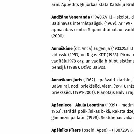
arm. Apbedīts Ņujorkas štata Katskiļu Brā
Andžāne Veneranda
(1940.7.VII.) – skolot.,
Baltinavas internātpalīgsk. (1969). Ar 199
apmācības centra Supāni dibināt. un vadīt.
(2000).
Annuškāne
(dz. Anča) Eugēnija (1933.25.III
vidussk. (1953) un Rīgas KDT (1955). Pirmā 
vadītāju.1978 org. un vadīja bibliot. sistēm
pensijā (1988). Dzīvo Balvos.
Annuškāns Juris
(1962) – pašvald. darbin., j
Balvu raj. nod. priekšsēd. vietn. (1991). In
priekšsēd. (1991-2001). Plānotājs Balvu ra
Apšeniece – Akula Leontīna
(1939) – medmās
1963), strādā poliklīnikas b-kā. Raksta dzej
gliemezis pa lapu (1998), Sestdienas vakar
Apšinīks Pīters
(pseid. Apse) – (1887.29VI.-