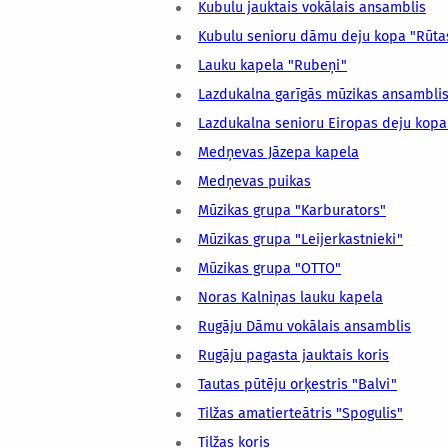
Kubulu jauktais vokālais ansamblis
Kubulu senioru dāmu deju kopa "Rūta
Lauku kapela "Rubeņi"
Lazdukalna garīgās mūzikas ansamblis
Lazdukalna senioru Eiropas deju kopa
Medņevas Jāzepa kapela
Medņevas puikas
Mūzikas grupa "Karburators"
Mūzikas grupa "Leijerkastnieki"
Mūzikas grupa "OTTO"
Noras Kalniņas lauku kapela
Rugāju Dāmu vokālais ansamblis
Rugāju pagasta jauktais koris
Tautas pūtēju orķestris "Balvi"
Tilžas amatierteātris "Spogulis"
Tilžas koris