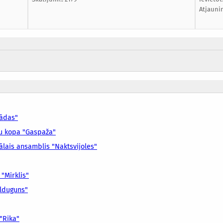
Atjauni
lādas"
ju kopa "Gaspaža"
ālais ansamblis "Naktsvijoles"
 "Mirklis"
alduguns"
 "Rika"