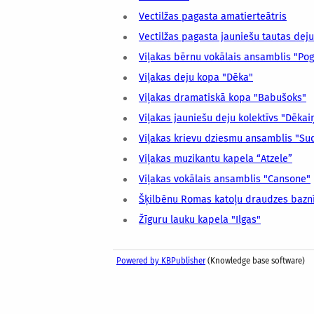
Vectilžas pagasta amatierteātris
Vectilžas pagasta jauniešu tautas deju
Viļakas bērnu vokālais ansamblis "Po
Viļakas deju kopa "Dēka"
Viļakas dramatiskā kopa "Babušoks"
Viļakas jauniešu deju kolektīvs "Dēkai
Viļakas krievu dziesmu ansamblis "Su
Viļakas muzikantu kapela “Atzele”
Viļakas vokālais ansamblis "Cansone"
Šķilbēnu Romas katoļu draudzes baznī
Žīguru lauku kapela "Ilgas"
Powered by KBPublisher
(Knowledge base software)