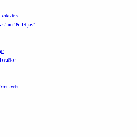
 kolektīvs
gas" un "Podziņas"
ņi"
daruška"
cas koris