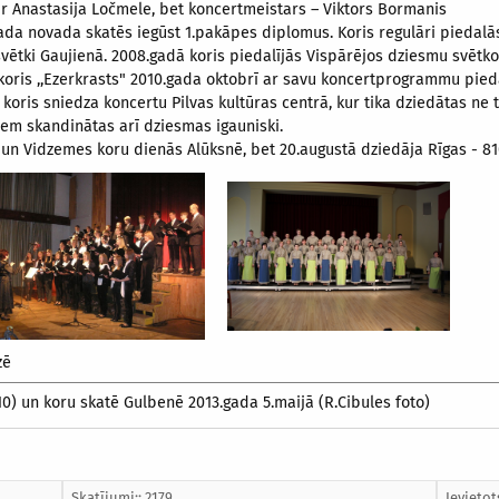
 ir Anastasija Ločmele, bet koncertmeistars – Viktors Bormanis
ada novada skatēs iegūst 1.pakāpes diplomus. Koris regulāri piedalā
svētki Gaujienā. 2008.gadā koris piedalījās Vispārējos dziesmu svētko
 koris ,,Ezerkrasts" 2010.gada oktobrī ar savu koncertprogrammu pieda
 koris sniedza koncertu Pilvas kultūras centrā, kur tika dziedātas ne t
em skandinātas arī dziesmas igauniski.
s un Vidzemes koru dienās Alūksnē, bet 20.augustā dziedāja Rīgas - 8
zē
10) un koru skatē Gulbenē 2013.gada 5.maijā (R.Cibules foto)
Skatījumi:: 2179
Ievietot