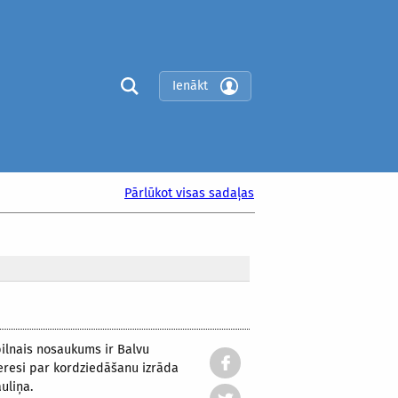
Ienākt
Pārlūkot visas sadaļas
 pilnais nosaukums ir Balvu
nteresi par kordziedāšanu izrāda
uliņa.