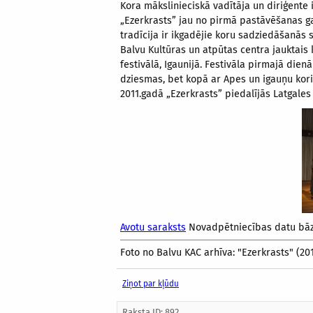
Kora mākslinieciskā vadītāja un diriģente
„Ezerkrasts” jau no pirmā pastāvēšanas g
tradīcija ir ikgadējie koru sadziedāšanās 
Balvu Kultūras un atpūtas centra jauktais
festivālā, Igaunijā. Festivāla pirmajā dienā
dziesmas, bet kopā ar Apes un igauņu kori
2011.gadā „Ezerkrasts” piedalījās Latgale
Avotu saraksts
Novadpētniecības datu bā
Foto no Balvu KAC arhīva: "Ezerkrasts" (20
Ziņot par kļūdu
Raksta ID: 892