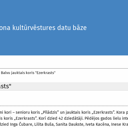
iona kultūrvēstures datu bāze
/
Balvu jauktais koris "Ezerkrasts"
asts"
ni kori – senioru koris „Pīlādzis” un jauktais koris „Ezerkrasts”. Kora
is koris „Ezerkrasts”. Korī dzied 42 dziedātāji. Pēdējos gados lielu i
zied Inga Čubare, Lilita Buša, Sanita Daukste, Iveta Kacēna, Inese Kra