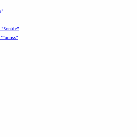
s"
 "Sonāte"
 "Tonuss"