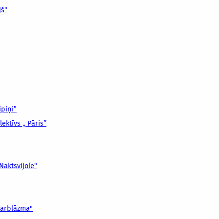
jš"
ipiņi”
ktīvs „ Pāris’’
Naktsvijole"
karblāzma"