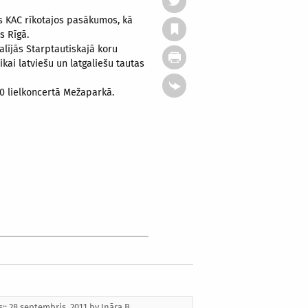
s KAC rīkotajos pasākumos, kā
s Rīgā.
lījās Starptautiskajā koru
ikai latviešu un latgaliešu tautas
10 lielkoncertā Mežaparkā.
s:: 28 septembris, 2011 by
Ināra B.