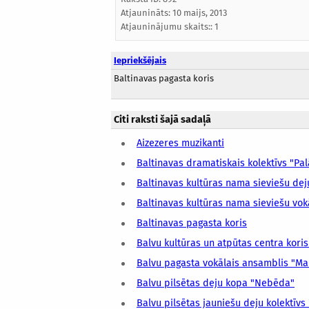
Atjaunināts:
10 maijs, 2013
Atjauninājumu skaits:: 1
Iepriekšējais
Baltinavas pagasta koris
Citi raksti šajā sadaļā
Aizezeres muzikanti
Baltinavas dramatiskais kolektīvs "Pa
Baltinavas kultūras nama sieviešu de
Baltinavas kultūras nama sieviešu vok
Baltinavas pagasta koris
Balvu kultūras un atpūtas centra koris
Balvu pagasta vokālais ansamblis "M
Balvu pilsētas deju kopa "Nebēda"
Balvu pilsētas jauniešu deju kolektīvs