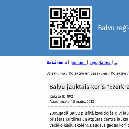
Balvu reģ
Uz sākumu
|
Jaunumi
|
Lejuplādes
|
...
Uz sākumu
/
Kolektīvi un pasākumi
/
Kolektīvi
Balvu jauktais koris "Ezerkr
Raksta ID: 892
Atjaunināts: 10 maijs, 2013
2005.gadā Balvu pilsētā izveidojās divi jau
pilsētas Kultūras un atpūtas centra jaukta
vecāko klašu skolēni. Daudzus gadus korī d