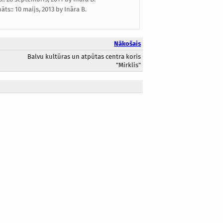
nāts::
10 maijs, 2013
by
Ināra B.
Nākošais
Balvu kultūras un atpūtas centra koris
"Mirklis"