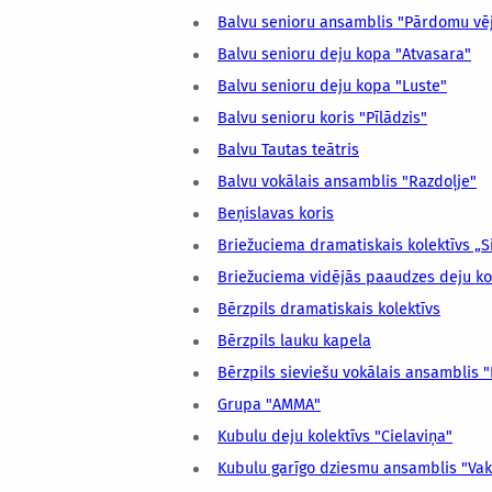
Balvu senioru ansamblis "Pārdomu vē
Balvu senioru deju kopa "Atvasara"
Balvu senioru deju kopa "Luste"
Balvu senioru koris "Pīlādzis"
Balvu Tautas teātris
Balvu vokālais ansamblis "Razdoļje"
Beņislavas koris
Briežuciema dramatiskais kolektīvs „S
Briežuciema vidējās paaudzes deju kole
Bērzpils dramatiskais kolektīvs
Bērzpils lauku kapela
Bērzpils sieviešu vokālais ansamblis "
Grupa "AMMA"
Kubulu deju kolektīvs "Cielaviņa"
Kubulu garīgo dziesmu ansamblis "Va