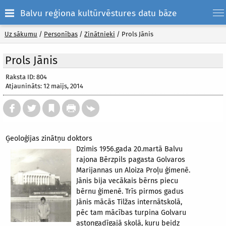
Balvu reģiona kultūrvēstures datu bāze
Uz sākumu
/
Personības
/
Zinātnieki
/
Prols Jānis
Prols Jānis
Raksta ID: 804
Atjaunināts: 12 maijs, 2014
Ģeoloģijas zinātņu doktors
Dzimis 1956.gada 20.martā Balvu
rajona Bērzpils pagasta Golvaros
Marijannas un Aloiza Proļu ģimenē.
Jānis bija vecākais bērns piecu
bērnu ģimenē. Trīs pirmos gadus
Jānis mācās Tilžas internātskolā,
pēc tam mācības turpina Golvaru
astoņgadīgajā skolā, kuru beidz