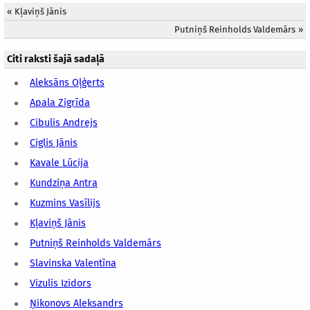
«
Kļaviņš Jānis
Putniņš Reinholds Valdemārs
»
Citi raksti šajā sadaļā
Aleksāns Oļģerts
Apala Zigrīda
Cibulis Andrejs
Ciglis Jānis
Kavale Lūcija
Kundziņa Antra
Kuzmins Vasīlijs
Kļaviņš Jānis
Putniņš Reinholds Valdemārs
Slavinska Valentīna
Vizulis Izidors
Ņikonovs Aleksandrs