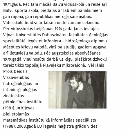
1971.gadā. Pēc tam mācās Balvu vidusskolā un reizē arī
Balvu sporta skolā, piedalās ar labiem panākumiem
gan rajona, gan republikas mēroga sacensībās.
Vidusskolu beidza ar labām un teicamām sekmēm.
Pēc vidusskolas beigšanas 1974.gadā Jānis iestājās
Viļņas Universitātes Dabaszinātņu fakultātes Ģeoloģijas
specialitātē, iegūstot inženiera - hidroģeologa diplomu.
Mācoties krievu valodā, viņš pa studiju gadiem apguva
arī lietuviešu valodu. Pēc augstskolas absolvēšanas
1979.gadā, viņu nosūtu darbā uz Rīgu, piešķirot dzīvokli
toreiz tikko topošajā Pļavnieku mikrorajonā.
Vēl Jānis
Prols beidzis
Vissavienības
hidroģeoloģijas un
inženierģeoloģijas
zinātniskās
pētniecības institūtu
(1981) un Kijevas
pielietojamās
matemātikas institūtu kā informācijas speciālists
(1988). 2008.gadā LU ieguvis maģistra grādu vides