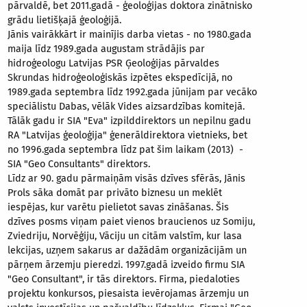
pārvaldē, bet 2011.gadā - ģeoloģijas doktora zinātnisko
grādu lietišķajā ģeoloģijā.
Jānis vairākkārt ir mainījis darba vietas - no 1980.gada
maija līdz 1989.gada augustam strādājis par
hidroģeologu Latvijas PSR Ģeoloģijas pārvaldes
Skrundas hidroģeoloģiskās izpētes ekspedīcijā, no
1989.gada septembra līdz 1992.gada jūnijam par vecāko
speciālistu Dabas, vēlāk Vides aizsardzības komitejā.
Tālāk gadu ir SIA "Eva" izpilddirektors un nepilnu gadu
RA "Latvijas ģeoloģija" ģenerāldirektora vietnieks, bet
no 1996.gada septembra līdz pat šim laikam (2013) -
SIA "Geo Consultants" direktors.
Līdz ar 90. gadu pārmaiņām visās dzīves sfērās, Jānis
Prols sāka domāt par privāto biznesu un meklēt
iespējas, kur varētu pielietot savas zināšanas. Šis
dzīves posms viņam paiet vienos braucienos uz Somiju,
Zviedriju, Norvēģiju, Vāciju un citām valstīm, kur lasa
lekcijas, uzņem sakarus ar dažādām organizācijām un
pārņem ārzemju pieredzi. 1997.gadā izveido firmu SIA
"Geo Consultant", ir tās direktors. Firma, piedaloties
projektu konkursos, piesaista ievērojamas ārzemju un