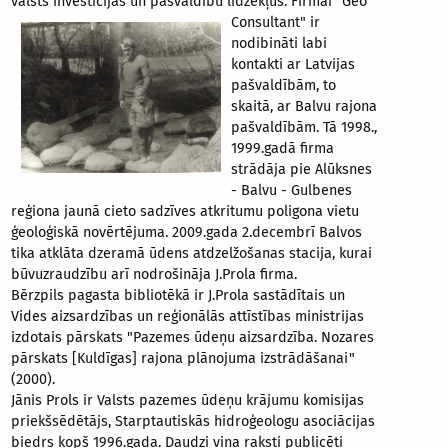
valsts investīcijas un pašvaldību līdzekļus. Firmai "Geo
Consultant" ir
nodibināti labi
kontakti ar Latvijas
pašvaldībām, to
skaitā, ar Balvu rajona
pašvaldībām. Tā 1998.,
1999.gadā firma
strādāja pie Alūksnes
- Balvu - Gulbenes
reģiona jaunā cieto sadzīves atkritumu poligona vietu
ģeoloģiskā novērtējuma. 2009.gada 2.decembrī Balvos
tika atklāta dzeramā ūdens atdzelžošanas stacija, kurai
būvuzraudzību arī nodrošināja J.Prola firma.
Bērzpils pagasta bibliotēkā ir J.Prola sastādītais un
Vides aizsardzības un reģionālās attīstības ministrijas
izdotais pārskats "Pazemes ūdeņu aizsardzība. Nozares
pārskats [Kuldīgas] rajona plānojuma izstrādāšanai"
(2000).
Jānis Prols ir Valsts pazemes ūdeņu krājumu komisijas
priekšsēdētājs, Starptautiskās hidroģeologu asociācijas
biedrs kopš 1996.gada. Daudzi viņa raksti publicēti