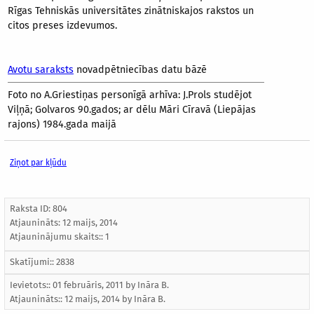
Rīgas Tehniskās universitātes zinātniskajos rakstos un
citos preses izdevumos.
Avotu saraksts
novadpētniecības datu bāzē
Foto no A.Griestiņas personīgā arhīva: J.Prols studējot
Viļņā; Golvaros 90.gados; ar dēlu Māri Cīravā (Liepājas
rajons) 1984.gada maijā
Ziņot par kļūdu
Raksta ID: 804
Atjaunināts:
12 maijs, 2014
Atjauninājumu skaits:: 1
Skatījumi:: 2838
Ievietots:: 01 februāris, 2011 by
Ināra B.
Atjaunināts::
12 maijs, 2014
by
Ināra B.