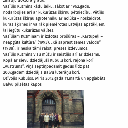
zinātņu doktora grādu.
Vasīlijs Kuzmins kādu laiku, sākot ar 1962.gadu,
nodarbojies arī ar kukurūzas šķirņu pētniecību. Pētījis
kukurūzas šķirņu agrotehniku ar nolūku – noskaidrot,
kuras šķirnes ir vairāk piemērotas Latvijas apstākļiem,
lai iegūtu kukurūzas vālītes.
Vasīlijam Kuzminam ir izdotas brošūras – „Kartupeļi –
neapgūta kultūra” (1993), „Kā saprast zemes valodu”
(1988), ir neskaitāmi raksti preses izdevumos.
Vasīlijs Kuzmins visu mūžu ir saistījis arī ar dziesmu.
Kopā ar sievu dziedājuši Kubulu korī, rajona korī
„Austrums”. Viņš septiņpadsmit gadus līdz pat
2007.gadam dziedājis Balvu luterāņu korī.
Dzīvojis Kubulos. Miris 2012.gada 11.martā un apglabāts
Balvu pilsētas kapos