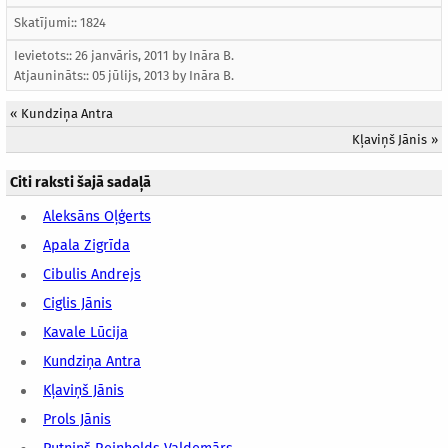
Skatījumi:: 1824
Ievietots:: 26 janvāris, 2011 by
Ināra B.
Atjaunināts::
05 jūlijs, 2013
by
Ināra B.
«
Kundziņa Antra
Kļaviņš Jānis
»
Citi raksti šajā sadaļā
Aleksāns Oļģerts
Apala Zigrīda
Cibulis Andrejs
Ciglis Jānis
Kavale Lūcija
Kundziņa Antra
Kļaviņš Jānis
Prols Jānis