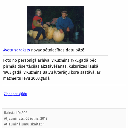
Avotu saraksts
novadpētniecības datu bāzē
Foto no personīgā arhīva: V.Kuzmins 1975.gadā pēc
pirmās disertācijas aizstāvēšanas; kukurūzas laukā
1963.gadā; V.Kuzmins Balvu luterāņu kora sastāvā; ar
mazmeitu Ievu 2003.gadā
Ziņot par kļūdu
Raksta ID: 802
Atjaunināts:
05 jūlijs, 2013
Atjauninājumu skaits:: 1