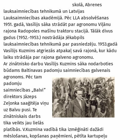
skolā, Abrenes
lauksaimniecības tehnikumā un Latvijas
Lauksaimniecības akadēmijā. Pēc LLA absolvēšanas
1951. gadā, Vasīlijs sāka strādāt par agronomu Viļānu
rajona Radopoles mašīnu traktoru stacijā. Tālāk divus
gadus (1952.-1953.) nostrādāja Jēkabpils
lauksaimniecības tehnikumā par pasniedzēju. 1953.gadā
Vasīlijs Kuzmins atgriezās atpakaļ savā rajonā, kur kādu
laiku strādāja par rajona galveno agronomu.
Ar zinātnisko darbu Vasīlijs Kuzmins sāka nodarboties
būdams Baltinavas padomju
saimniecības galvenais
agronoms. Pēc tam
padomju
saimniecības „Balvi”
direktors Jāzeps
Zeļonka saaģitēja viņu
uz Balvu pusi. Te
zinātniskais darbs
tika veikts jau lielās
platībās. V.Kuzmina vadībā tika izmēģināti dažādi
mēslošanas, kopšanas paņēmieni, pētīta kartupeļu