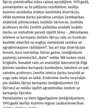
šķirņu piemērotība mūsu rajona apstākļiem. 1975.gadā,
pamatojoties uz šo pētījumu rezultātiem, Vasīlijs
Kuzmins aizstāvēja zinātņu kandidāta disertāciju.
Vēlāk Kuzmina darbu pārņēma Latvijas Zemkopības
zinātniski pētnieciskais institūts Skrīveros. Institūta
profesors Arvīds Zemītis palīdzēja analizēt iesākto
darbu un metodiski pareizi izpētīt tēmu - „Mēslošanas
ietekme uz kartupeļu dažādu šķirņu ražu un bumbuļu
kvalitāti atkarībā no augšņu mehāniskā sastāva un
agroķīmiskajiem rādītājiem”. Tas arī bija disertācijas
temats, kuru izstrādāja četros gados. Izmēģinājumi
padomju saimniecībā „Balvi” notika 188 laukos visās
brigādēs. Nosakot ražu un analizējot laboratorijā Rīgā
ķīmisko sastāvu kartupeļu bumbuļiem, lakstiem un pat
saknēm, profesors Zemītis ieteica darbu turpināt ar
augu seku telpā un laikā. Zinātnieks darbu turpinājis
pie dažādu šķirņu kartupeļu izmēģinājumiem (62
šķirnes) ar nolūku izpētīt agrotehnikas ietekmi uz
kartupeļu šķirnēm.
Pamatojoties uz šiem ilggadīgajiem izmēģinājumiem,
1993.gadā Vasīlijs Kuzmins ieguva Lauksaimniecības