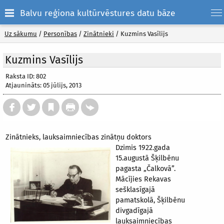
Balvu reģiona kultūrvēstures datu bāze
Uz sākumu
/
Personības
/
Zinātnieki
/
Kuzmins Vasīlijs
Kuzmins Vasīlijs
Raksta ID: 802
Atjaunināts: 05 jūlijs, 2013
Zinātnieks, lauksaimniecības zinātņu doktors
Dzimis 1922.gada
15.augustā Šķilbēnu
pagasta „Čalkovā”.
Mācījies Rekavas
sešklasīgajā
pamatskolā, Šķilbēnu
divgadīgajā
lauksaimniecības