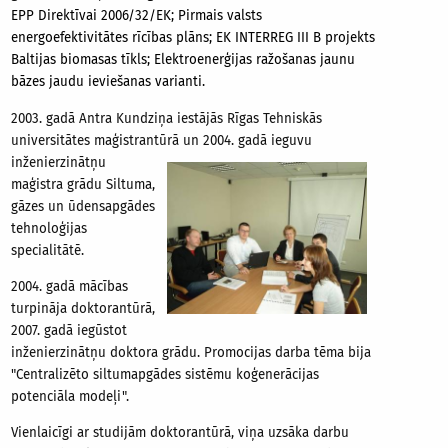
EPP Direktīvai 2006/32/EK; Pirmais valsts
energoefektivitātes rīcības plāns; EK INTERREG III B projekts
Baltijas biomasas tīkls; Elektroenerģijas ražošanas jaunu
bāzes jaudu ieviešanas varianti.
2003. gadā Antra Kundziņa iestājās Rīgas Tehniskās
universitātes maģistrantūrā un 2004. gadā ieguvu
inženierzinātņu
maģistra grādu Siltuma,
gāzes un ūdensapgādes
tehnoloģijas
specialitātē.
2004. gadā mācības
turpināja doktorantūrā,
2007. gadā iegūstot
inženierzinātņu doktora grādu. Promocijas darba tēma bija
"Centralizēto siltumapgādes sistēmu koģenerācijas
potenciāla modeļi".
Vienlaicīgi ar studijām doktorantūrā, viņa uzsāka darbu