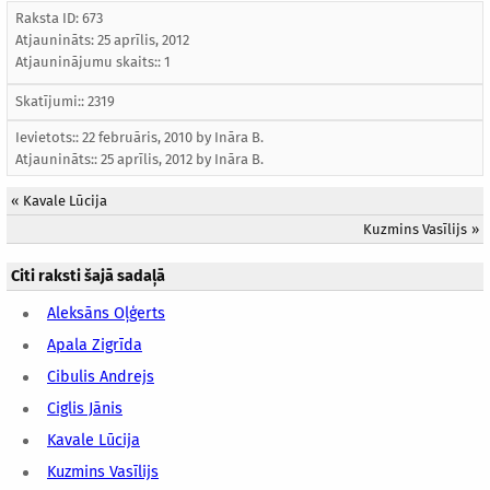
Raksta ID: 673
Atjaunināts:
25 aprīlis, 2012
Atjauninājumu skaits:: 1
Skatījumi:: 2319
Ievietots:: 22 februāris, 2010 by
Ināra B.
Atjaunināts::
25 aprīlis, 2012
by
Ināra B.
«
Kavale Lūcija
Kuzmins Vasīlijs
»
Citi raksti šajā sadaļā
Aleksāns Oļģerts
Apala Zigrīda
Cibulis Andrejs
Ciglis Jānis
Kavale Lūcija
Kuzmins Vasīlijs