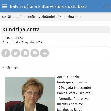
Balvu reģiona kultūrvēstures datu bāze
Uz sākumu
/
Personības
/
Zinātnieki
/
Kundziņa Antra
Kundziņa Antra
Raksta ID: 673
Atjaunināts: 25 aprīlis, 2012
Zinātniece
Antra Kundziņa
(Andrejeva) dzimusi
1964. gada 6. decembrī
Balvos. Vecāki skolotāji
- Veronika Andrejeva
un Vits Andrejevs.
Mācījusies Balvu