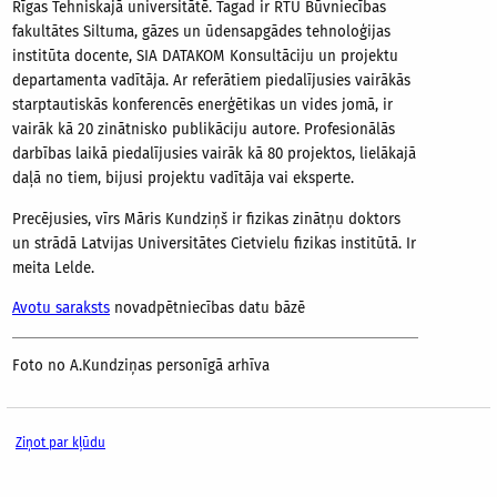
Rīgas Tehniskajā universitātē. Tagad ir RTU Būvniecības
fakultātes Siltuma, gāzes un ūdensapgādes tehnoloģijas
institūta docente, SIA DATAKOM Konsultāciju un projektu
departamenta vadītāja. Ar referātiem piedalījusies vairākās
starptautiskās konferencēs enerģētikas un vides jomā, ir
vairāk kā 20 zinātnisko publikāciju autore. Profesionālās
darbības laikā piedalījusies vairāk kā 80 projektos, lielākajā
daļā no tiem, bijusi projektu vadītāja vai eksperte.
Precējusies, vīrs Māris Kundziņš ir fizikas zinātņu doktors
un strādā Latvijas Universitātes Cietvielu fizikas institūtā. Ir
meita Lelde.
Avotu saraksts
novadpētniecības datu bāzē
Foto no A.Kundziņas personīgā arhīva
Ziņot par kļūdu