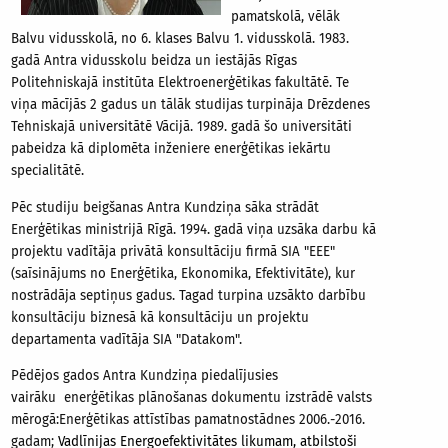
pamatskolā, vēlāk
Balvu vidusskolā, no 6. klases Balvu 1. vidusskolā. 1983.
gadā Antra vidusskolu beidza un iestājās Rīgas
Politehniskajā institūta Elektroenerģētikas fakultātē. Te
viņa mācījās 2 gadus un tālāk studijas turpināja Drēzdenes
Tehniskajā universitātē Vācijā. 1989. gadā šo universitāti
pabeidza kā diplomēta inženiere enerģētikas iekārtu
specialitātē.
Pēc studiju beigšanas Antra Kundziņa sāka strādāt
Enerģētikas ministrijā Rīgā. 1994. gadā viņa uzsāka darbu kā
projektu vadītāja privātā konsultāciju firmā SIA "EEE"
(saīsinājums no Enerģētika, Ekonomika, Efektivitāte), kur
nostrādāja septiņus gadus. Tagad turpina uzsākto darbību
konsultāciju biznesā kā konsultāciju un projektu
departamenta vadītāja SIA "Datakom".
Pēdējos gados Antra Kundziņa piedalījusies
vairāku enerģētikas plānošanas dokumentu izstrādē valsts
mērogā:Enerģētikas attīstības pamatnostādnes 2006.-2016.
gadam;
Vadlīnijas Energoefektivitātes likumam, atbilstoši