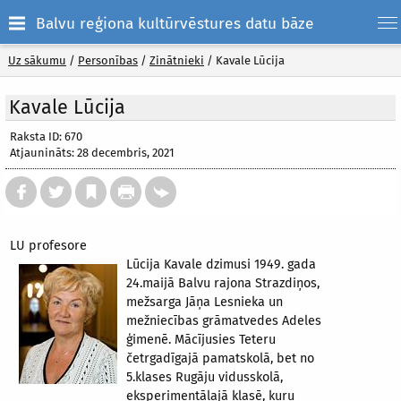
Balvu reģiona kultūrvēstures datu bāze
Uz sākumu
/
Personības
/
Zinātnieki
/
Kavale Lūcija
Kavale Lūcija
Raksta ID: 670
Atjaunināts: 28 decembris, 2021
LU profesore
Lūcija Kavale dzimusi 1949. gada
24.maijā Balvu rajona Strazdiņos,
mežsarga Jāņa Lesnieka un
mežniecības grāmatvedes Adeles
ģimenē. Mācījusies Teteru
četrgadīgajā pamatskolā, bet no
5.klases Rugāju vidusskolā,
eksperimentālajā klasē, kuru