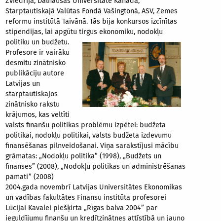
Zviedrijā, Dalhausas Universitātē Kanādā,
Starptautiskajā Valūtas Fondā Vašingtonā, ASV, Zemes
reformu institūtā Taivānā. Tās bija konkursos izcīnītas
stipendijas, lai apgūtu tirgus ekonomiku, nodokļu
politiku un budžetu.
Profesore ir vairāku
desmitu zinātnisko
publikāciju autore
Latvijas un
starptautiskajos
zinātnisko rakstu
krājumos, kas veltīti
valsts finanšu politikas problēmu izpētei: budžeta
politikai, nodokļu politikai, valsts budžeta izdevumu
finansēšanas pilnveidošanai. Viņa sarakstījusi mācību
grāmatas: „Nodokļu politika” (1998), „Budžets un
finanses” (2008), „Nodokļu politikas un administrēšanas
pamati” (2008)
2004.gada novembrī Latvijas Universitātes Ekonomikas
un vadības fakultātes Finansu institūta profesorei
Lūcijai Kavalei piešķirta „Rīgas balva 2004” par
ieguldījumu finanšu un kredītzinātnes attīstībā un jauno