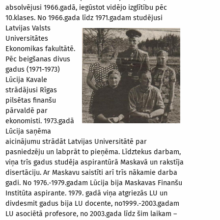
absolvējusi 1966.gadā, iegūstot vidējo izglītību pēc
10.klases. No 1966.gada līdz
1971.gadam studējusi
Latvijas Valsts
Universitātes
Ekonomikas fakultātē.
Pēc beigšanas divus
gadus (1971-1973)
Lūcija Kavale
strādājusi Rīgas
pilsētas finanšu
pārvaldē par
ekonomisti. 1973.gadā
Lūcija saņēma
aicinājumu strādāt Latvijas Universitātē par
pasniedzēju un labprāt to pieņēma. Līdztekus darbam,
viņa trīs gadus studēja aspirantūrā Maskavā un rakstīja
disertāciju. Ar Maskavu saistīti arī trīs nākamie darba
gadi. No 1976.-1979.gadam Lūcija bija Maskavas Finanšu
Institūta aspirante. 1979. gadā viņa atgriezās LU un
divdesmit gadus bija LU docente, no1999.-2003.gadam
LU asociētā profesore, no 2003.gada līdz šim laikam –