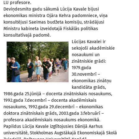
LU profesore.
Deviņdesmito gadu sākumā Lūcija Kavale bijusi
ekonomikas ministra Ojāra Kehra padomniece, viņa
konsultējusi Saeimas budžeta komisiju, strādājusi
Ministru kabineta izveidotajā Fiskālās politikas
konsultatīvajā padomē.
Lūcijas Kavalei ir
sekojoši akadēmiskie
nosaukumi un
zinātniskie grādi:
1979.gada
30.novembrī –
ekonomikas zinātņu
kandidāta grāds,
1986.gada 25.jūnijā – docenta zinātniskais nosaukums,
1992.gada 7.decembrī – docenta akadēmiskais
nosaukums, 1992.gada 29.decembrī – ekonomikas
doktora zinātniskais grāds, 2003.gada 3.februārī –
profesora akadēmiskais nosaukums ekonomikā.
Papildus Lūcija Kavale izglītojusies Dānijā Aarhus
universitātē, Stokholmas Augstākajā Ekonomiskajā Skolā