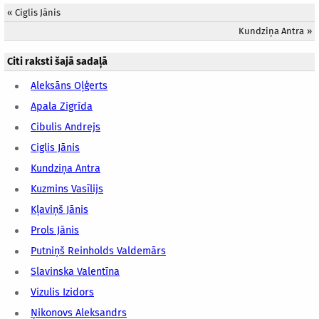
«
Ciglis Jānis
Kundziņa Antra
»
Citi raksti šajā sadaļā
Aleksāns Oļģerts
Apala Zigrīda
Cibulis Andrejs
Ciglis Jānis
Kundziņa Antra
Kuzmins Vasīlijs
Kļaviņš Jānis
Prols Jānis
Putniņš Reinholds Valdemārs
Slavinska Valentīna
Vizulis Izidors
Ņikonovs Aleksandrs