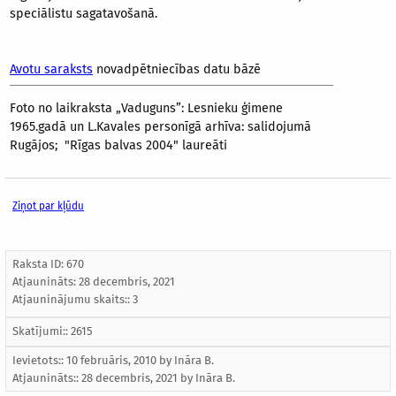
speciālistu sagatavošanā.
Avotu saraksts
novadpētniecības datu bāzē
Foto no laikraksta „Vaduguns”: Lesnieku ģimene
1965.gadā un L.Kavales personīgā arhīva: salidojumā
Rugājos; "Rīgas balvas 2004" laureāti
Ziņot par kļūdu
Raksta ID: 670
Atjaunināts:
28 decembris, 2021
Atjauninājumu skaits:: 3
Skatījumi:: 2615
Ievietots:: 10 februāris, 2010 by
Ināra B.
Atjaunināts::
28 decembris, 2021
by
Ināra B.