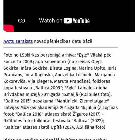
Avotu saraksts
novadpētniecības datu bāzē
Foto no I.Sokirkas personīgā arhīva: "Egle" Viļakā pēc
koncerta 2009.gada 7.novembrī (no kreisās Oļegs
Sokirka, Ināra Sokirka, Biruta Logina, Marina Upīte, Juris
Prancāns, Inita Raginska, Andželika Ločmele, Marijanna
Kokoreviča, Vija Klegere, Maruta Prancāne); folkloras
kopa festivālā „Baltica 2009”; "Egle" Latgales dienā
Brīvdabas muzejā 2011.gada 15.maijā (R.Cibules foto);
"Baltica 2015" pasākumā "Mantinieki. Ziemeļlatgale"
Latvijas Mūzikas akadēmijā 2015.gada 16.jūlijā (Z.Loginas
foto); "Baltica 2018" atlases skatē Žīguros (2017) -
R.Cibules foto; folkloras festivālā "Baltica" (2022);
"Baltica" atlases skatē Upītē (2024, A.Slišāna foto)