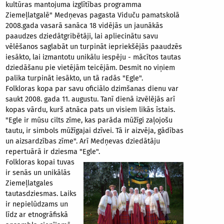
kultūras mantojuma izglītības programma
Ziemeļlatgalē" Medņevas pagasta Viduču pamatskolā
2008.gada vasarā sanāca 18 vidējās un jaunākās
paaudzes dziedātgribētāji, lai apliecinātu savu
vēlēšanos saglabāt un turpināt iepriekšējās paaudzēs
iesākto, lai izmantotu unikālu iespēju - mācītos tautas
dziedāšanu pie vietējām teicējām. Desmit no viņiem
palika turpināt iesākto, un tā radās "Egle".
Folkloras kopa par savu oficiālo dzimšanas dienu var
saukt 2008. gada 11. augustu. Tanī dienā izvēlējās arī
kopas vārdu, kurš atnāca pats un visiem likās īstais.
"Egle ir mūsu cilts zīme, kas parāda mūžīgi zaļojošu
tautu, ir simbols mūžīgajai dzīvei. Tā ir aizvēja, gādības
un aizsardzības zīme". Arī Medņevas dziedātāju
repertuārā ir dziesma "Egle".
Folkloras kopai tuvas
ir senās un unikālās
Ziemeļlatgales
tautasdziesmas. Laiks
ir nepielūdzams un
līdz ar etnogrāfiskā