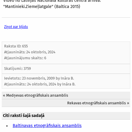
Video no Latvijas Nacionālā kultūras centra arhīva:
"Mantinieki.Ziemeļlatgale" (Baltica 2015)
Ziņot par kļūdu
Raksta ID: 655
Atjaunināts:
24 oktobris, 2024
Atjauninājumu skaits:: 6
Skatījumi:: 3759
Ievietots:: 23 novembris, 2009 by
Ināra B.
Atjaunināts::
24 oktobris, 2024
by
Ināra B.
«
Medņevas etnogrāfiskais ansamblis
Rekavas etnogrāfiskais ansamblis
»
Citi raksti šajā sadaļā
Baltinavas etnogrāfiskais ansamblis