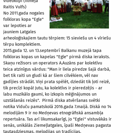
videoklipi (filmēja
Raitis Vulfs)
No 2011.gada nogales
folkloras kopa "Egle"
var lepoties ar
jauniem Latgales
arheoloģiskajiem tautu tērpiem: 15 sieviešu un 4 vīriešu
tērpu komplektiem.
2015.gada 12. un 13.septembrī Balkanu muzejā tapa
folkloras kopas un kapelas "Egle" pirmā diska ieraksts.
Skaņu režisors un operators A.Auzāns par kolektīvu
teica atzinīgus vārdus: "Man ir liela piredze šajā darbā,
bet tik raiti un gludi kā ar šiem cilvēkiem, vēl nav
gadījies strādāt. Viņi prata spēlēt, dziedāt tik ļoti reizē,
tik precīzi kopā! Jutu, ka kolektīvs ir pieredzējis - ar
labu muzikālo gaumi, ko izkopis mēģinājumos un
uzstāšanās reizēs". Pirmā diska atvēršanas svētki
notika Viduču pamatskolā 2016.gada 7.maijā. Diskā no 14
melodijām 9 ir no Medņevas etnogrāfiskā ansambļa
repertuāra. Tas arī likumsakarīgi, jo "Eglei" vistuvākās ir
senās, unikālās Ziemeļlatgales, īpaši Medņevas pagasta
tautasdziesmas, melodijas un tradīcijas.