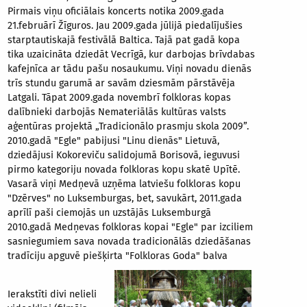
Pirmais viņu oficiālais koncerts notika 2009.gada
21.februārī Žīguros. Jau 2009.gada jūlijā piedalījušies
starptautiskajā festivālā Baltica. Tajā pat gadā kopa
tika uzaicināta dziedāt Vecrīgā, kur darbojas brīvdabas
kafejnīca ar tādu pašu nosaukumu. Viņi novadu dienās
trīs stundu garumā ar savām dziesmām pārstāvēja
Latgali. Tāpat 2009.gada novembrī folkloras kopas
dalībnieki darbojās Nemateriālās kultūras valsts
aģentūras projektā „Tradicionālo prasmju skola 2009”.
2010.gadā "Egle" pabijusi "Linu dienās" Lietuvā,
dziedājusi Kokoreviču salidojumā Borisovā, ieguvusi
pirmo kategoriju novada folkloras kopu skatē Upītē.
Vasarā viņi Medņevā uzņēma latviešu folkloras kopu
"Dzērves" no Luksemburgas, bet, savukārt, 2011.gada
aprīlī paši ciemojās un uzstājās Luksemburgā
2010.gadā Medņevas folkloras kopai "Egle" par izciliem
sasniegumiem sava novada tradicionālās dziedāšanas
tradīciju apguvē piešķirta "Folkloras Goda" balva
Ierakstīti divi nelieli