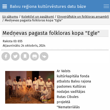
Balvu reģiona kultūrvēstures datu bāze
Uz sākumu
/
Kolektīvi un pasākumi
/
Etnogrāfiskie un folkloras ansambļi
/
Medņevas pagasta folkloras kopa "Egle"
Medņevas pagasta folkloras kopa "Egle"
Raksta ID: 655
Atjaunināts: 24 oktobris, 2024
Ar Valsts
kultūrkapitāla fonda
atbalstu Balvu rajona
padomes Kultūras
nodaļas vadītājas
Rutas Cibules
projektā
"Nemateriālās