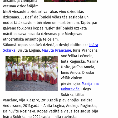
ansambļa cienījamā
vecuma dziedātājām
bieži viņsaulē aiziet arī vairākas viņu dziedātās
dziesmas. „Egles” dalībnieki vēlas tās saglabāt un
nodot tālāk saviem bērniem un mazbērniem. Tāpēc par
galveno folkloras kopas "Egle" dalībnieki uzskata
mācīties sava novada dziesmas pie Medņevas
etnogrāfiskā ansambļa teicējām.
Sākumā kopas sastāvā dziedāja deviņi dalībnieki:
Ināra
Sokirka
, Biruta Logina,
Maruta
Prancāne
, Juris Prancāns,
Andželika Ločmele,
Inita Raginska, Marina
Upīte, Janīna Amola,
Jānis Amols. Drusku
vēlāk viņiem
pievienojās
Marijanna
Kokoreviča
, Oļegs
Sokirka, Lilita
Vancāne, Vija Klegere, 2010.gadā pievienojās Daidze
Andersone, 2011.gadā – Anita Logina, Andrejs Roginskis,
Dainuvīte Roginska. Kopas vadītāja visus šos gadus bija
Ināra Sokirka, no 2024.gada - Inita raginska