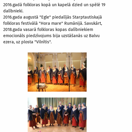
2016.gadā folkloras kopā un kapelā dzied un spēlē 19
dalībnieki.
2016.gada augustā "Egle" piedalījās Starptautiskajā
folkloras festivālā "Hora mare" Rumānijā. Savukārt,
2018.gada vasarā folkloras kopas dalībniekiem
emocionāls piedzīvojums bija uzstāšanās uz Balvu
ezera, uz plosta "Vilnītis".