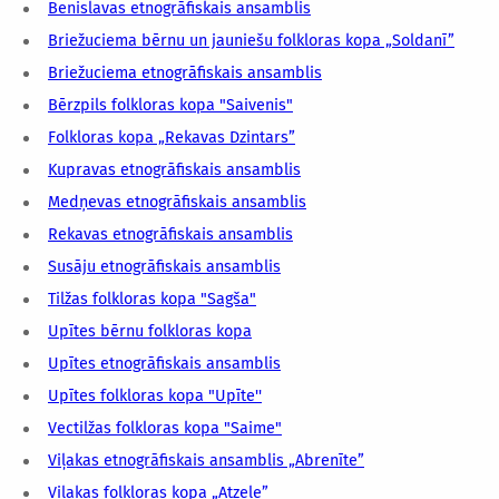
Benislavas etnogrāfiskais ansamblis
Briežuciema bērnu un jauniešu folkloras kopa „Soldanī”
Briežuciema etnogrāfiskais ansamblis
Bērzpils folkloras kopa "Saivenis"
Folkloras kopa „Rekavas Dzintars”
Kupravas etnogrāfiskais ansamblis
Medņevas etnogrāfiskais ansamblis
Rekavas etnogrāfiskais ansamblis
Susāju etnogrāfiskais ansamblis
Tilžas folkloras kopa "Sagša"
Upītes bērnu folkloras kopa
Upītes etnogrāfiskais ansamblis
Upītes folkloras kopa "Upīte''
Vectilžas folkloras kopa "Saime"
Viļakas etnogrāfiskais ansamblis „Abrenīte”
Viļakas folkloras kopa „Atzele”