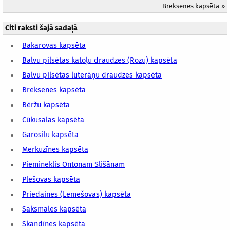
Breksenes kapsēta
»
Citi raksti šajā sadaļā
Bakarovas kapsēta
Balvu pilsētas katoļu draudzes (Rozu) kapsēta
Balvu pilsētas luterāņu draudzes kapsēta
Breksenes kapsēta
Bēržu kapsēta
Cūkusalas kapsēta
Garosilu kapsēta
Merkuzīnes kapsēta
Piemineklis Ontonam Slišānam
Plešovas kapsēta
Priedaines (Lemešovas) kapsēta
Saksmales kapsēta
Skandīnes kapsēta