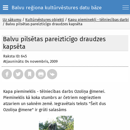
Balvu reģiona kultūrvēstures datu bāze
Uz sākumu
/
Kultūrvēstures objekti
/
Kapu pieminekļi - tēlniecības darbi
/
Balvu pilsētas pareizticīgo draudzes kapsēta
Balvu pilsētas pareizticīgo draudzes
kapsēta
Raksta ID: 645
Atjaunināts: 04 novembris, 2009
Kapa piemineklis - tēlniecības darbs Ozoliņa ģimenei.
Piemineklis kā koka stumbrs ar četriem nogrieztiem
atzariem un saknēm zemē. Iegravētais teksts "Šeit dus
Ozoliņa ģimene" ir grūti salasāms