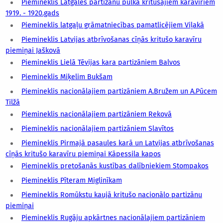
Piemineklis Latgales partizānu pulka kritušajiem karavīriem
1919. - 1920.gads
Piemineklis latgaļu grāmatniecības pamatlicējiem Viļakā
Piemineklis Latvijas atbrīvošanas cīņās kritušo karavīru
piemiņai Jaškovā
Piemineklis Lielā Tēvijas kara partizāniem Balvos
Piemineklis Miķelim Bukšam
Piemineklis nacionālajiem partizāniem A.Bružem un A.Pūcem
Tilžā
Piemineklis nacionālajiem partizāniem Rekovā
Piemineklis nacionālajiem partizāniem Slavītos
Piemineklis Pirmajā pasaules karā un Latvijas atbrīvošanas
cīņās kritušo karavīru piemiņai Kāpessila kapos
Piemineklis pretošanās kustības dalībniekiem Stompakos
Piemineklis Pīteram Miglinīkam
Piemineklis Romūkstu kaujā kritušo nacionālo partizānu
piemiņai
Piemineklis Rugāju apkārtnes nacionālajiem partizāniem