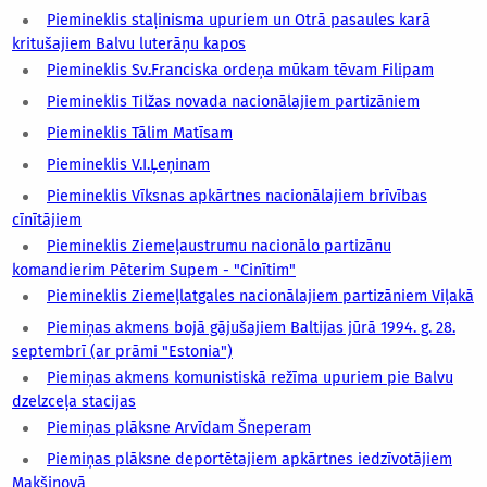
Piemineklis staļinisma upuriem un Otrā pasaules karā
kritušajiem Balvu luterāņu kapos
Piemineklis Sv.Franciska ordeņa mūkam tēvam Filipam
Piemineklis Tilžas novada nacionālajiem partizāniem
Piemineklis Tālim Matīsam
Piemineklis V.I.Ļeņinam
Piemineklis Vīksnas apkārtnes nacionālajiem brīvības
cīnītājiem
Piemineklis Ziemeļaustrumu nacionālo partizānu
komandierim Pēterim Supem - "Cinītim"
Piemineklis Ziemeļlatgales nacionālajiem partizāniem Viļakā
Piemiņas akmens bojā gājušajiem Baltijas jūrā 1994. g. 28.
septembrī (ar prāmi "Estonia")
Piemiņas akmens komunistiskā režīma upuriem pie Balvu
dzelzceļa stacijas
Piemiņas plāksne Arvīdam Šneperam
Piemiņas plāksne deportētajiem apkārtnes iedzīvotājiem
Makšinovā