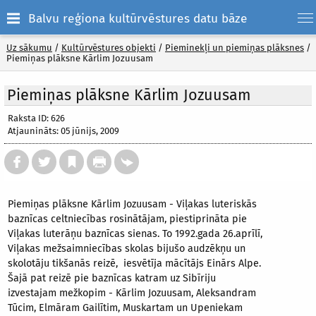
Balvu reģiona kultūrvēstures datu bāze
Uz sākumu
/
Kultūrvēstures objekti
/
Pieminekļi un piemiņas plāksnes
/
Piemiņas plāksne Kārlim Jozuusam
Piemiņas plāksne Kārlim Jozuusam
Raksta ID: 626
Atjaunināts: 05 jūnijs, 2009
Piemiņas plāksne Kārlim Jozuusam - Viļakas luteriskās
baznīcas celtniecības rosinātājam, piestiprināta pie
Viļakas luterāņu baznīcas sienas. To 1992.gada 26.aprīlī,
Viļakas mežsaimniecības skolas bijušo audzēkņu un
skolotāju tikšanās reizē, iesvētīja mācītājs Einārs Alpe.
Šajā pat reizē pie baznīcas katram uz Sibīriju
izvestajam mežkopim - Kārlim Jozuusam, Aleksandram
Tūcim, Elmāram Gailītim, Muskartam un Upeniekam