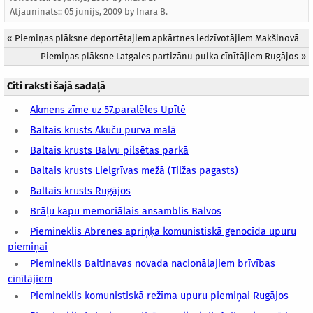
Atjaunināts::
05 jūnijs, 2009
by
Ināra B.
«
Piemiņas plāksne deportētajiem apkārtnes iedzīvotājiem Makšinovā
Piemiņas plāksne Latgales partizānu pulka cīnītājiem Rugājos
»
Citi raksti šajā sadaļā
Akmens zīme uz 57.paralēles Upītē
Baltais krusts Akuču purva malā
Baltais krusts Balvu pilsētas parkā
Baltais krusts Lielgrīvas mežā (Tilžas pagasts)
Baltais krusts Rugājos
Brāļu kapu memoriālais ansamblis Balvos
Piemineklis Abrenes apriņķa komunistiskā genocīda upuru
piemiņai
Piemineklis Baltinavas novada nacionālajiem brīvības
cīnītājiem
Piemineklis komunistiskā režīma upuru piemiņai Rugājos