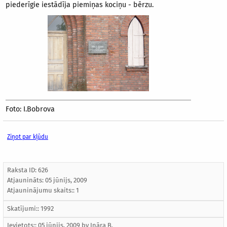
piederīgie iestādīja piemiņas kociņu - bērzu.
Foto: I.Bobrova
Ziņot par kļūdu
Raksta ID: 626
Atjaunināts:
05 jūnijs, 2009
Atjauninājumu skaits:: 1
Skatījumi:: 1992
Ievietots:: 05 jūnijs, 2009 by
Ināra B.