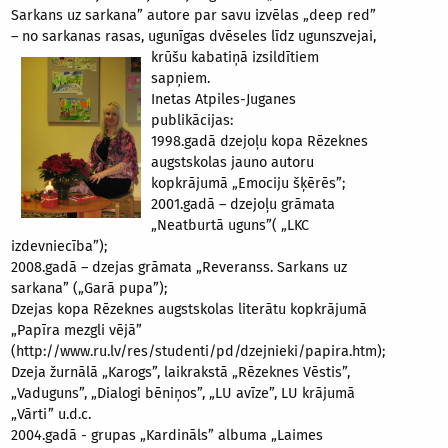
Sarkans uz sarkana” autore par savu izvēlas „deep red”
– no sarkanas rasas, ugunīgas dvēseles līdz ugunszvejai,
krūšu kabatiņā
izsildītiem
sapņiem.
Inetas Atpiles-Juganes
publikācijas:
1998.gadā dzejoļu kopa Rēzeknes
augstskolas jauno autoru
kopkrājumā „Emociju šķērēs”;
2001.gadā – dzejoļu grāmata
„Neatburtā uguns”( „LKC
izdevniecība”);
2008.gadā – dzejas grāmata „Reveranss. Sarkans uz
sarkana” („Garā pupa”);
Dzejas kopa Rēzeknes augstskolas literātu kopkrājumā
„Papīra mezgli vējā”
(http://www.ru.lv/res/studenti/pd/dzejnieki/papira.htm);
Dzeja žurnālā „Karogs”, laikrakstā „Rēzeknes Vēstis”,
„Vaduguns”, „Dialogi bēniņos”, „LU avīze”, LU krājumā
„Vārti” u.d.c.
2004.gadā - grupas „Kardināls” albuma „Laimes