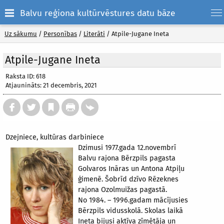
Balvu reģiona kultūrvēstures datu bāze
Uz sākumu
/
Personības
/
Literāti
/
Atpile-Jugane Ineta
Atpile-Jugane Ineta
Raksta ID: 618
Atjaunināts: 21 decembris, 2021
Dzejniece, kultūras darbiniece
Dzimusi 1977.gada 12.novembrī
Balvu rajona Bērzpils pagasta
Golvaros Ināras un Antona Atpiļu
ģimenē. Šobrīd dzīvo Rēzeknes
rajona Ozolmuižas pagastā.
No 1984. – 1996.gadam mācījusies
Bērzpils vidusskolā. Skolas laikā
Ineta bijusi aktīva zīmētāja un