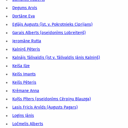
Degums Arvis
Dortāne Eva
Eglājs Augusts (īst. v. Pokrotnieks Ciprijans)
Garais Alberts (pseidonīms Lobreiteņš)
Jeromāne Rutta
Kalniņš Pēteris
Kalnājs Tālivaldis (īst v. Tālivaldis Jānis Kalniņš)
Keiša Ilze
Keišs Imants
Keišs Pēteris
Krēmane Anna
Kuļšs Pīters (pseidonīms Cērpiņu Blauzga)
Lasis Fricis Arvīds (Augusts Pagars)
Logins Jānis
Ločmelis Alberts