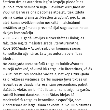
četriem dzejas autoriem iegūst iespēju piedalīties
jauno autoru seminārā Rīgā. Savukārt 2001.gadā ar
VKKF un Balvu rajona padomes atbalstu tiek izdota
pirmā dzejas grāmata „Neatburtā uguns”, pēc kuras
atvēršanas svētkiem seko neskaitāmi aicinājumi
uzstāties ar grāmatas prezentācijai sagatavoto Inetas
dzejas kompozīciju.
2000. – 2002. gadā Latvijas Universitātes Filoloģijas
fakultātē iegūts maģistra grāds literatūrzinātnē.
Kopš 2007.gada – Autortiesību un komunicēšanās
konsultāciju aģentūras Latvijas autoru apvienības
biedre.
No 2000.gada Ineta strādā Latgales kultūrvēstures
muzejā Rēzeknē, sākumā kā Latgaliešu literatūras, vēlāk
– Kultūrvēstures nodaļas vadītāja, bet kopš 2003.gada
kā direktores vietniece. Darbs muzejā ļāvis tikties un
iepazīties ar daudz interesantām personībām, pabūt
dažādās vietās un iemīlēt lietas ar senatnīguma garšu,
radoši īstenot daudzas un dažādas idejas kā
modernizētā Latgales keramikas ekspozīcija, somu
kinorežisora ar latgaliskām saknēm Teuvo Tulio dzimtas