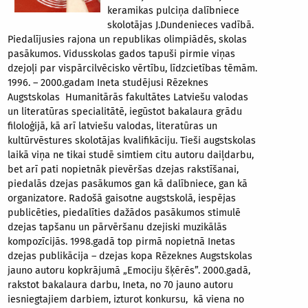
keramikas pulciņa dalībniece
skolotājas J.Dundenieces vadībā.
Piedalījusies rajona un republikas olimpiādēs, skolas
pasākumos. Vidusskolas gados tapuši pirmie viņas
dzejoļi par vispārcilvēcisko vērtību, līdzcietības tēmām.
1996. – 2000.gadam Ineta studējusi Rēzeknes
Augstskolas Humanitārās fakultātes Latviešu valodas
un literatūras specialitātē, iegūstot bakalaura grādu
filoloģijā, kā arī latviešu valodas, literatūras un
kultūrvēstures skolotājas kvalifikāciju. Tieši augstskolas
laikā viņa ne tikai studē simtiem citu autoru daiļdarbu,
bet arī pati nopietnāk pievēršas dzejas rakstīšanai,
piedalās dzejas pasākumos gan kā dalībniece, gan kā
organizatore. Radošā gaisotne augstskolā, iespējas
publicēties, piedalīties dažādos pasākumos stimulē
dzejas tapšanu un pārvēršanu dzejiski muzikālās
kompozīcijās. 1998.gadā top pirmā nopietnā Inetas
dzejas publikācija – dzejas kopa Rēzeknes Augstskolas
jauno autoru kopkrājumā „Emociju šķērēs”. 2000.gadā,
rakstot bakalaura darbu, Ineta, no 70 jauno autoru
iesniegtajiem darbiem, izturot konkursu, kā viena no