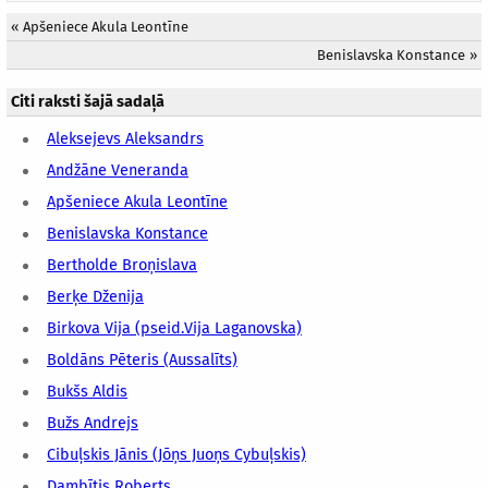
«
Apšeniece Akula Leontīne
Benislavska Konstance
»
Citi raksti šajā sadaļā
Aleksejevs Aleksandrs
Andžāne Veneranda
Apšeniece Akula Leontīne
Benislavska Konstance
Bertholde Broņislava
Berķe Dženija
Birkova Vija (pseid.Vija Laganovska)
Boldāns Pēteris (Aussalīts)
Bukšs Aldis
Bužs Andrejs
Cibuļskis Jānis (Jōņs Juoņs Cybuļskis)
Dambītis Roberts