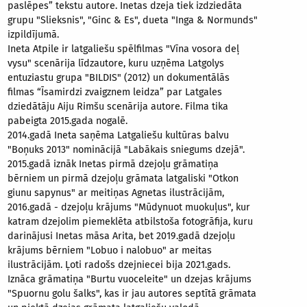
paslēpes” tekstu autore. Inetas dzeja tiek izdziedāta
grupu "Slieksnis", "Ginc & Es", dueta "Inga & Normunds"
izpildījumā.
Ineta Atpile ir latgaliešu spēlfilmas "Vīna vosora deļ
vysu" scenārija līdzautore, kuru uzņēma Latgolys
entuziastu grupa "BILDIS" (2012) un dokumentālās
filmas “Īsamirdzi zvaigznem leidza” par Latgales
dziedātāju Aiju Rimšu scenārija autore. Filma tika
pabeigta 2015.gada nogalē
.
2014.gadā Ineta saņēma Latgaliešu kultūras balvu
"Boņuks 2013" nominācijā "Labākais sniegums dzejā".
2015.gadā iznāk Inetas pirmā dzejoļu grāmatiņa
bērniem un pirmā dzejoļu grāmata latgaliski "Otkon
giunu sapynus" ar meitiņas Agnetas ilustrācijām,
2016.gadā - dzejoļu krājums "Mūdynuot muokuļus", kur
katram dzejolim piemeklēta atbilstoša fotogrāfija, kuru
darinājusi Inetas māsa Arita, bet 2019.gadā dzejoļu
krājums bērniem "Lobuo i nalobuo" ar meitas
ilustrācijām. Ļoti radošs dzejniecei bija 2021.gads.
Iznāca grāmatiņa "Burtu vuoceleite" un dzejas krājums
"Spuornu golu šalks", kas ir jau autores septītā grāmata