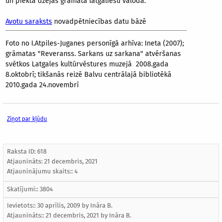
un piektā dzejas grāmata latgaliešu valodā.
Avotu saraksts
novadpētniecības datu bāzē
Foto no I.Atpiles-Juganes personīgā arhīva: Ineta (2007);
grāmatas "Reveranss. Sarkans uz sarkana" atvēršanas
svētkos Latgales kultūrvēstures muzejā 2008.gada
8.oktobrī; tikšanās reizē Balvu centrālajā bibliotēkā
2010.gada 24.novembrī
Ziņot par kļūdu
Raksta ID: 618
Atjaunināts:
21 decembris, 2021
Atjauninājumu skaits:: 4
Skatījumi:: 3804
Ievietots:: 30 aprīlis, 2009 by
Ināra B.
Atjaunināts::
21 decembris, 2021
by
Ināra B.