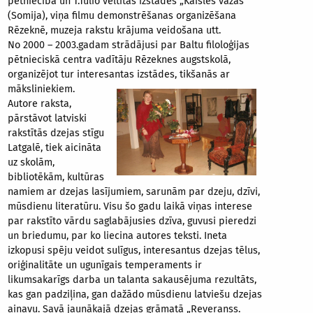
pētniecība un T.Tulio veltītās izstādes „Kaisles važās”
(Somija), viņa filmu demonstrēšanas organizēšana
Rēzeknē, muzeja rakstu krājuma veidošana utt.
No 2000 – 2003.gadam strādājusi par Baltu filoloģijas
pētnieciskā centra vadītāju Rēzeknes augstskolā,
organizējot tur interesantas izstādes, tikšanās ar
māksliniekiem.
Autore raksta,
pārstāvot latviski
rakstītās dzejas stīgu
Latgalē, tiek aicināta
uz skolām,
bibliotēkām, kultūras
namiem ar dzejas lasījumiem, sarunām par dzeju, dzīvi,
mūsdienu literatūru. Visu šo gadu laikā viņas interese
par rakstīto vārdu saglabājusies dzīva, guvusi pieredzi
un briedumu, par ko liecina autores teksti. Ineta
izkopusi spēju veidot sulīgus, interesantus dzejas tēlus,
oriģinalitāte un ugunīgais temperaments ir
likumsakarīgs darba un talanta sakausējuma rezultāts,
kas gan padziļina, gan dažādo mūsdienu latviešu dzejas
ainavu. Savā jaunākajā dzejas grāmatā „Reveranss.