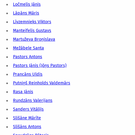
Ločmelis Jānis
Lāpāns Māris
Līvzemnieks Viktors
Manteifelis Gustavs
Martuževa Broņislava
Mežābele Santa
Pastors Antons
Pastors Jānis (Jōņs Pastors)
Prancāns Uldis
Putniņš Reinholds Valdemārs
Rasa Jānis
Rundzāns Valerijans
Sanders Vitālijs
Slišāne Mārīte
Slišāns Antons