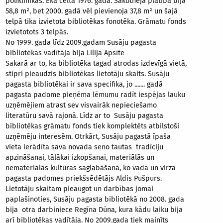
poliklīnikas. Ēka celta 1976. gadā. Sākotnējā platība bija
58,8 m², bet 2000. gadā vēl pievienoja 37,8 m² un šajā
telpā tika izvietota bibliotēkas fonotēka. Grāmatu fonds
izvietotots 3 telpās.
No 1999. gada līdz 2009.gadam Susāju pagasta
bibliotēkas vadītāja bija Lilija Apsīte
Sakarā ar to, ka bibliotēka tagad atrodas izdevīgā vietā,
stipri pieaudzis bibliotēkas lietotāju skaits. Susāju
pagasta bibliotēkai ir sava specifika, jo ....... gadā
pagasta padome pieņēma lēmumu radīt iespējas lauku
uzņēmējiem atrast sev visvairāk nepieciešamo
literatūru savā rajonā. Līdz ar to Susāju pagasta
bibliotēkas grāmatu fonds tiek komplektēts atbilstoši
uzņēmēju interesēm. Otrkārt, Susāju pagastā īpaša
vieta ierādīta sava novada seno tautas tradīciju
apzināšanai, tālākai izkopšanai, materiālās un
nemateriālās kultūras saglabāšanā, ko vada un virza
pagasta padomes priekšsēdētājs Aldis Pušpurs.
Lietotāju skaitam pieaugot un darbības jomai
paplašinoties, Susāju pagasta bibliotēkā no 2008. gada
bija otra darbiniece Regīna Dūna, kura kādu laiku bija
arī bibliotēkas vadītāja. No 2009.gada tiek mainīts