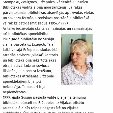
Stompaku, Zvaigznes, Eržepoles, Vēdeniešu, Sosnīcu.
Bibliotēkas vadītāja bija noorganizējusi vairākas
pārvietojamās bibliotēkas atsevišķās apdzīvotās vietās
un sovhoza fermās. Bronislava nostrādāja bibliotēkā
vairāk kā četrdesmit gadus. (1957.-1999)
Ar laiku iedzīvotāju skaits samazinājās un samazinājās
arī bibliotēkas apmeklētība.
1987. gadā bibliotēku no Susāju
ciema pārcēla uz Eržepoli. Tajā
laikā vecajā Eržepoles skolas ēkā
atradās sovhoza „Viļaka” kantoris
un bibliotēka bija iekārtota ēkas
otrajā stāvā. Līdz ar sovhoza
likvidāciju un centra izzušanu,
bibliotēkas atrašanās Eržepolē
apmeklētājiem bija ļoti
neizdevīga. Telpas arī bija
nepiemērotas.
1999. gadā Susāju pagasta valde pieņēma lēmumu
bibliotēku pārcelt no Eržepoles uz Viļakas pilsētu
Tautas ielā 6. Šīs telpas pagasts īrē no Viļakas