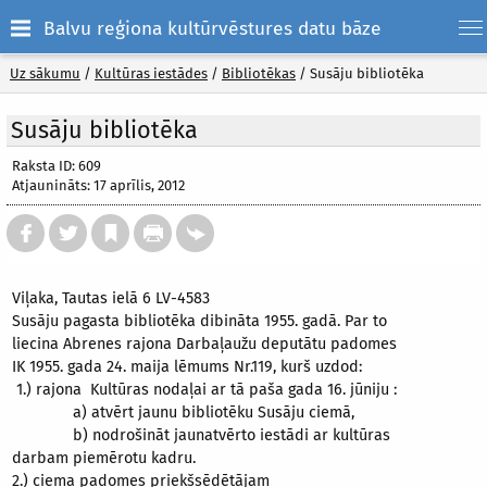
Balvu reģiona kultūrvēstures datu bāze
Uz sākumu
/
Kultūras iestādes
/
Bibliotēkas
/
Susāju bibliotēka
Susāju bibliotēka
Raksta ID: 609
Atjaunināts: 17 aprīlis, 2012
Viļaka, Tautas ielā 6 LV-4583
Susāju pagasta bibliotēka dibināta 1955. gadā. Par to
liecina Abrenes rajona Darbaļaužu deputātu padomes
IK 1955. gada 24. maija lēmums Nr.119, kurš uzdod:
1.) rajona Kultūras nodaļai ar tā paša gada 16. jūniju :
a) atvērt jaunu bibliotēku Susāju ciemā,
b) nodrošināt jaunatvērto iestādi ar kultūras
darbam piemērotu kadru.
2.) ciema padomes priekšsēdētājam