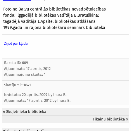
Foto no Balvu centrālās bibliotēkas novadpētniecības
fonda: ilggadējā bibliotēkas vadītāja B.Bratuškina;
tagadējā vadītāja L.Apsīte; bibliotēkas atklāšana
1999.gadā un rajona bibliotekāru seminārs bibliotēkā
Ziņot par kļūdu
Raksta ID: 609
Atjaunināts:
17 aprīlis, 2012
Atjauninājumu skaits:: 1
Skatījumi:: 1841
Ievietots:: 20 aprīlis, 2009 by
Ināra B.
Atjaunināts::
17 aprīlis, 2012
by
Ināra B.
«
Skujetnieku bibliotēka
Tikaiņu bibliotēka
»