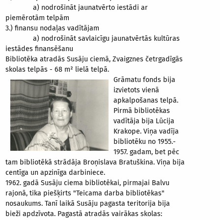
a) nodrošināt jaunatvērto iestādi ar
piemērotām telpām
3.) finansu nodaļas vadītājam
a) nodrošināt savlaicīgu jaunatvērtās kultūras
iestādes finansēšanu
Bibliotēka atradās Susāju ciemā, Zvaigznes četrgadīgās
skolas telpās - 68 m² lielā telpā.
Grāmatu fonds bija
izvietots vienā
apkalpošanas telpā.
Pirmā bibliotēkas
vadītāja bija Lūcija
Krakope. Viņa vadīja
bibliotēku no 1955.-
1957. gadam, bet pēc
tam bibliotēkā strādāja Broņislava Bratuškina. Viņa bija
centīga un apzinīga darbiniece.
1962. gadā Susāju ciema bibliotēkai, pirmajai Balvu
rajonā, tika piešķirts "Teicama darba bibliotēkas"
nosaukums. Tanī laikā Susāju pagasta teritorija bija
bieži apdzīvota. Pagastā atradās vairākas skolas: