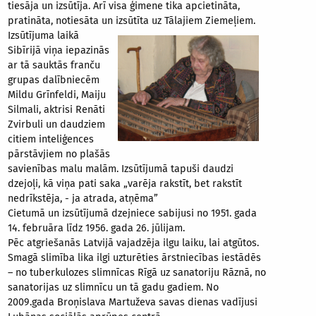
tiesāja un izsūtīja. Arī visa ģimene tika apcietināta,
pratināta, notiesāta un izsūtīta uz Tālajiem Ziemeļiem.
Izsūtījuma laikā
Sibīrijā viņa iepazinās
ar tā sauktās franču
grupas dalībniecēm
Mildu Grīnfeldi, Maiju
Silmali, aktrisi Renāti
Zvirbuli un daudziem
citiem inteliģences
pārstāvjiem no plašās
savienības malu malām. Izsūtījumā tapuši daudzi
dzejoļi, kā viņa pati saka „varēja rakstīt, bet rakstīt
nedrīkstēja, - ja atrada, atņēma”
Cietumā un izsūtījumā dzejniece sabijusi no 1951. gada
14. februāra līdz 1956. gada 26. jūlijam.
Pēc atgriešanās Latvijā vajadzēja ilgu laiku, lai atgūtos.
Smagā slimība lika ilgi uzturēties ārstniecības iestādēs
– no tuberkulozes slimnīcas Rīgā uz sanatoriju Rāznā, no
sanatorijas uz slimnīcu un tā gadu gadiem. No
2009.gada Broņislava Martuževa savas dienas vadījusi