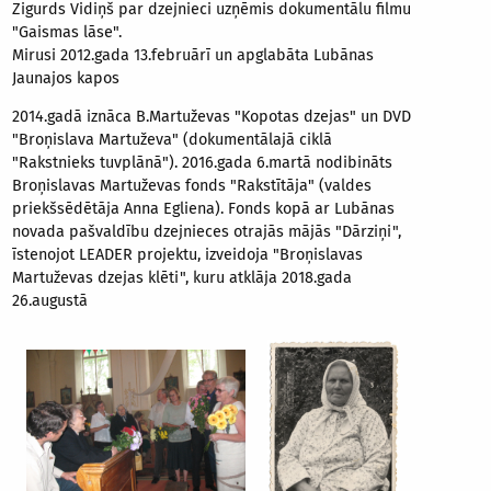
Zigurds Vidiņš par dzejnieci uzņēmis dokumentālu filmu
"Gaismas lāse".
Mirusi 2012.gada 13.februārī un apglabāta Lubānas
Jaunajos kapos
2014.gadā iznāca B.Martuževas "Kopotas dzejas" un DVD
"Broņislava Martuževa" (dokumentālajā ciklā
"Rakstnieks tuvplānā"). 2016.gada 6.martā nodibināts
Broņislavas Martuževas fonds "Rakstītāja" (valdes
priekšsēdētāja Anna Egliena). Fonds kopā ar Lubānas
novada pašvaldību dzejnieces otrajās mājās "Dārziņi",
īstenojot LEADER projektu, izveidoja "Broņislavas
Martuževas dzejas klēti", kuru atklāja 2018.gada
26.augustā