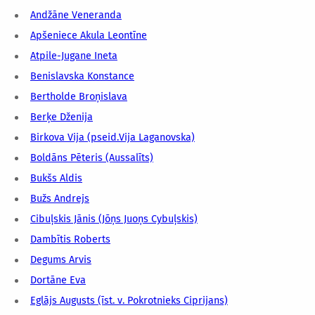
Andžāne Veneranda
Apšeniece Akula Leontīne
Atpile-Jugane Ineta
Benislavska Konstance
Bertholde Broņislava
Berķe Dženija
Birkova Vija (pseid.Vija Laganovska)
Boldāns Pēteris (Aussalīts)
Bukšs Aldis
Bužs Andrejs
Cibuļskis Jānis (Jōņs Juoņs Cybuļskis)
Dambītis Roberts
Degums Arvis
Dortāne Eva
Eglājs Augusts (īst. v. Pokrotnieks Ciprijans)