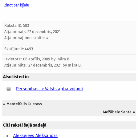
Ziņot par kļūdu
Raksta ID: 583
Atjaunināts:
27 decembris, 2021
Atjauninājumu skaits:: 4
Skatījumi:: 4493
Ievietots:: 06 aprīlis, 2009 by
Ināra B.
Atjaunināts::
27 decembris, 2021
by
Ināra B.
Also listed in
Personības -> Valsts apbalvojumi
«
Manteifelis Gustavs
Mežābele Santa
»
Citi raksti šajā sadaļā
Aleksejevs Aleksandrs