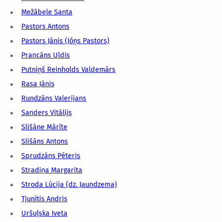
Mežābele Santa
Pastors Antons
Pastors Jānis (Jōņs Pastors)
Prancāns Uldis
Putniņš Reinholds Valdemārs
Rasa Jānis
Rundzāns Valerijans
Sanders Vitālijs
Slišāne Mārīte
Slišāns Antons
Sprudzāns Pēteris
Stradiņa Margarita
Stroda Lūcija (dz. Jaundzema)
Tjunītis Andris
Uršuļska Iveta