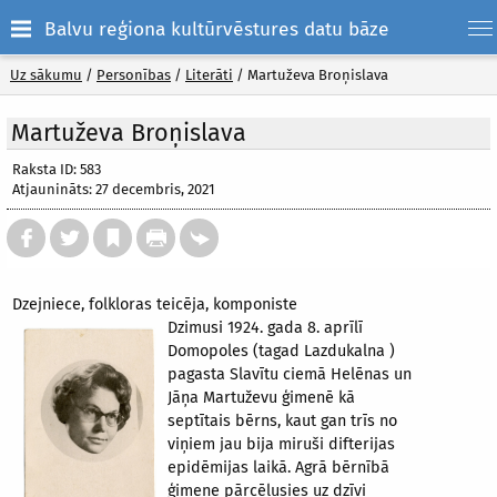
Balvu reģiona kultūrvēstures datu bāze
Uz sākumu
/
Personības
/
Literāti
/
Martuževa Broņislava
Martuževa Broņislava
Raksta ID: 583
Atjaunināts: 27 decembris, 2021
Dzejniece, folkloras teicēja, komponiste
Dzimusi 1924. gada 8. aprīlī
Domopoles (tagad Lazdukalna )
pagasta Slavītu ciemā Helēnas un
Jāņa Martuževu ģimenē kā
septītais bērns, kaut gan trīs no
viņiem jau bija miruši difterijas
epidēmijas laikā. Agrā bērnībā
ģimene pārcēlusies uz dzīvi