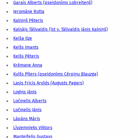
Garais Alberts (pseidonīms Lobreiteņš)
Jeromāne Rutta
Kalniņš Pēteris
Kalnājs Tālivaldis (īst v. Tālivaldis Jānis Kalniņš)
Keiša Ilze
Keišs Imants
Keišs Pēteris
Krēmane Anna
Kuļšs Pīters (pseidonīms Cērpiņu Blauzga)
Lasis Fricis Arvīds (Augusts Pagars)
Logins Jānis
Ločmelis Alberts
Ločmelis Jānis
Lāpāns Māris
Līvzemnieks Viktors
Manteifelis Gustavs