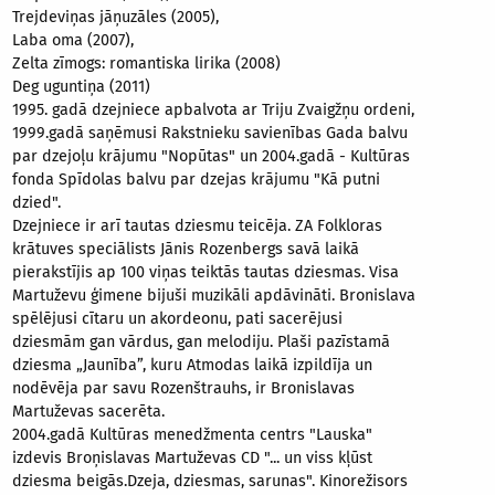
Trejdeviņas jāņuzāles (2005),
Laba oma (2007),
Zelta zīmogs: romantiska lirika (2008)
Deg uguntiņa (2011)
1995. gadā dzejniece apbalvota ar Triju Zvaigžņu ordeni,
1999.gadā saņēmusi Rakstnieku savienības Gada balvu
par dzejoļu krājumu "Nopūtas" un 2004.gadā - Kultūras
fonda Spīdolas balvu par dzejas krājumu "Kā putni
dzied".
Dzejniece ir arī tautas dziesmu teicēja. ZA Folkloras
krātuves speciālists Jānis Rozenbergs savā laikā
pierakstījis ap 100 viņas teiktās tautas dziesmas. Visa
Martuževu ģimene bijuši muzikāli apdāvināti. Bronislava
spēlējusi cītaru un akordeonu, pati sacerējusi
dziesmām gan vārdus, gan melodiju. Plaši pazīstamā
dziesma „Jaunība”, kuru Atmodas laikā izpildīja un
nodēvēja par savu Rozenštrauhs, ir Bronislavas
Martuževas sacerēta.
2004.gadā Kultūras menedžmenta centrs "Lauska"
izdevis Broņislavas Martuževas CD "... un viss kļūst
dziesma beigās.Dzeja, dziesmas, sarunas". Kinorežisors