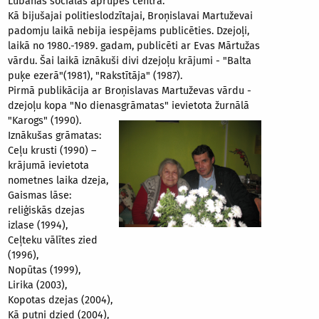
Lubānas sociālās aprūpes centrā.
Kā bijušajai politieslodzītajai, Broņislavai Martuževai
padomju laikā nebija iespējams publicēties. Dzejoļi,
laikā no 1980.-1989. gadam, publicēti ar Evas Mārtužas
vārdu. Šai laikā iznākuši divi dzejoļu krājumi - "Balta
puķe ezerā"(1981), "Rakstītāja" (1987).
Pirmā publikācija ar Broņislavas Martuževas vārdu -
dzejoļu kopa "No dienasgrāmatas" ievietota žurnālā
"Karogs" (1990).
Iznākušas grāmatas:
Ceļu krusti (1990) –
krājumā ievietota
nometnes laika dzeja,
Gaismas lāse:
reliģiskās dzejas
izlase (1994),
Ceļteku vālītes zied
(1996),
Nopūtas (1999),
Lirika (2003),
Kopotas dzejas (2004),
Kā putni dzied (2004),