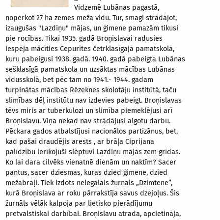
Vidzemē Lubānas pagastā,
nopērkot 27 ha zemes meža vidū. Tur, smagi strādājot,
izaugušas "Lazdiņu" mājas, un ģimene pamazām tikusi
pie rocības. Tikai 1935. gadā Broņislavai radusies
iespēja mācīties Cepurītes četrklasīgajā pamatskolā,
kuru pabeigusi 1938. gadā. 1940. gadā pabeigta Lubānas
sešklasīgā pamatskola un uzsāktas mācības Lubānas
vidusskolā, bet pēc tam no 1941.- 1944. gadam
turpinātas mācības Rēzeknes skolotāju institūtā, taču
slimības dēļ institūtu nav izdevies pabeigt. Broņislavas
tēvs miris ar tuberkulozi un slimība piemeklējusi arī
Broņislavu. Viņa nekad nav strādājusi algotu darbu.
Pēckara gados atbalstījusi nacionālos partizānus, bet,
kad pašai draudējis arests , ar brāļa Ciprijana
palīdzību ierīkojuši slēptuvi Lazdiņu mājās zem grīdas.
Ko lai dara cilvēks vienatnē dienām un naktīm? Sacer
pantus, sacer dziesmas, kuras dzied ģimene, dzied
mežabrāļi. Tiek izdots nelegālais žurnāls „Dzimtene”,
kurā Broņislava ar roku pārrakstīja savus dzejoļus. Šis
žurnāls vēlāk kalpoja par lietisko pierādījumu
pretvalstiskai darbībai. Broņislavu atrada, apcietināja,