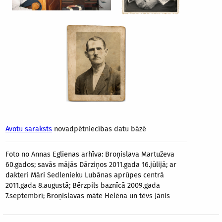
Avotu saraksts
novadpētniecības datu bāzē
Foto no Annas Eglienas arhīva: Broņislava Martuževa
60.gados; savās mājās Dārziņos 2011.gada 16.jūlijā; ar
dakteri Māri Sedlenieku Lubānas aprūpes centrā
2011.gada 8.augustā; Bērzpils baznīcā 2009.gada
7.septembrī; Broņislavas māte Helēna un tēvs Jānis