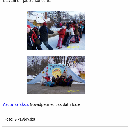
balvām un jautru koncertu.
Avotu saraksts
Novadpētniecības datu bāzē
Foto: S.Pavlovska