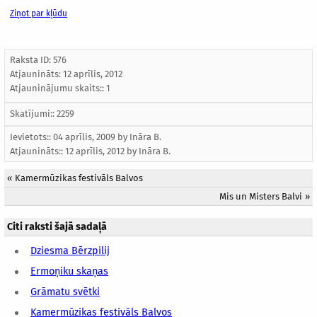
Ziņot par kļūdu
Raksta ID: 576
Atjaunināts:
12 aprīlis, 2012
Atjauninājumu skaits:: 1
Skatījumi:: 2259
Ievietots:: 04 aprīlis, 2009 by
Ināra B.
Atjaunināts::
12 aprīlis, 2012
by
Ināra B.
«
Kamermūzikas festivāls Balvos
Mis un Misters Balvi
»
Citi raksti šajā sadaļā
Dziesma Bērzpilij
Ermoņiku skaņas
Grāmatu svētki
Kamermūzikas festivāls Balvos