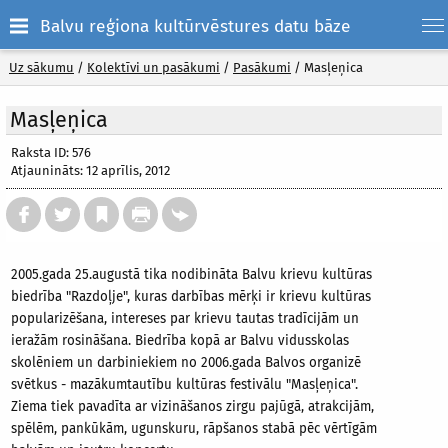
Balvu reģiona kultūrvēstures datu bāze
Uz sākumu
/
Kolektīvi un pasākumi
/
Pasākumi
/
Masļeņica
Masļeņica
Raksta ID: 576
Atjaunināts: 12 aprīlis, 2012
2005.gada 25.augustā tika nodibināta Balvu krievu kultūras
biedrība "Razdoļje", kuras darbības mērķi ir krievu kultūras
popularizēšana, intereses par krievu tautas tradīcijām un
ieražām rosināšana. Biedrība kopā ar Balvu vidusskolas
skolēniem un darbiniekiem no 2006.gada Balvos organizē
svētkus - mazākumtautību kultūras festivālu "Masļeņica".
Ziema tiek pavadīta ar vizināšanos zirgu pajūgā, atrakcijām,
spēlēm, pankūkām, ugunskuru, rāpšanos stabā pēc vērtīgām