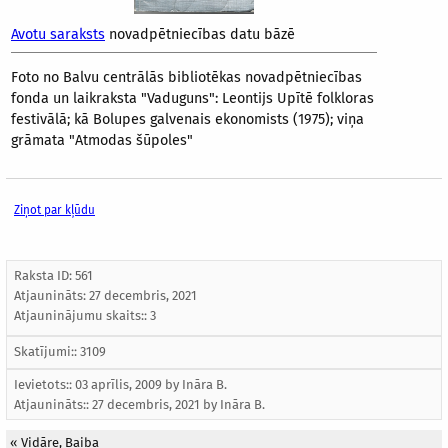
Avotu saraksts
novadpētniecības datu bāzē
Foto no Balvu centrālās bibliotēkas novadpētniecības
fonda un laikraksta "Vaduguns": Leontijs Upītē folkloras
festivālā; kā Bolupes galvenais ekonomists (1975); viņa
grāmata "Atmodas šūpoles"
Ziņot par kļūdu
Raksta ID: 561
Atjaunināts:
27 decembris, 2021
Atjauninājumu skaits:: 3
Skatījumi:: 3109
Ievietots:: 03 aprīlis, 2009 by
Ināra B.
Atjaunināts::
27 decembris, 2021
by
Ināra B.
«
Vidāre, Baiba