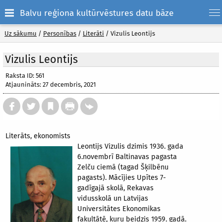
Balvu reģiona kultūrvēstures datu bāze
Uz sākumu
/
Personības
/
Literāti
/
Vizulis Leontijs
Vizulis Leontijs
Raksta ID: 561
Atjaunināts: 27 decembris, 2021
Literāts, ekonomists
Leontijs Vizulis dzimis 1936. gada
6.novembrī Baltinavas pagasta
Zelču ciemā (tagad Šķilbēnu
pagasts). Mācījies Upītes 7-
gadīgajā skolā, Rekavas
vidusskolā un Latvijas
Universitātes Ekonomikas
fakultātē, kuru beidzis 1959. gadā.