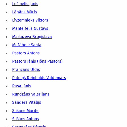
Ločmelis Jānis
Lāpāns Māris
Līvzemnieks Viktors
Manteifelis Gustavs
Martuževa Broņislava
Mežābele Santa
Pastors Antons
Pastors Jānis (Jōņs Pastors)
Prancāns Uldis
Putniņš Reinholds Valdemārs
Rasa Jānis
Rundzāns Valerijans
Sanders Vitālijs
Slišāne Mārīte
Slišāns Antons