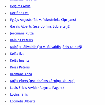
Degums Arvis
Dortāne Eva
Eglājs Augusts (īst. v. Pokrotnieks Ciprijans)
Garais Alberts (pseidonīms Lobreiteņš)
Jeromāne Rutta
Kalniņš Pēteris
Kalnājs Tālivaldis (īst v. Tālivaldis Jānis Kalniņš)
Keiša Ilze
Keišs Imants
Keišs Pēteris
Krēmane Anna
Kuļšs Pīters (pseidonīms Cērpiņu Blauzga)
Lasis Fricis Arvīds (Augusts Pagars)
Logins Jānis
Ločmelis Alberts