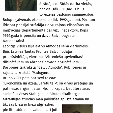
Strādājis dažādās darba vietās,
bet visilgāk - 30 gadus bijis
toreizējās padomju saimniecības
Bolupe galvenais ekonomists (līdz 1992.gadam). Pēc tam
līdz pat pensijai strādāja Balvu rajona Pilsonības un
imigrācijas departamentā par vīzu inspektoru. Kopš
1996.gada ir pensijā un dzīvo Balvu pagasta
Naudaskalnā.
Leontijs Vizulis bija aktīvs Atmodas laika darbinieks.
Bijis Latvijas Tautas Frontes Balvu nodaļas
priekšsēdētājs, viens no "Abreniešu apvienības"
dibinātājiem un Abrenes novada apzinātājiem.
Darbojies laikrakstā "Balvu Atmoda". Publicējies arī
rajona laikrakstā "Vaduguns.
Bruno Vilks pats par sevi raksta:
"Ekonomika un dzeja, varētu teikt, ka divas pretējas un
pat nesaderīgas lietas. Nezinu kāpēc, bet literatūras
skolotāju Veras Stabiņas un Birutas Skalbergas
aizrautīgās stundas man palikušas spilgtā atmiņā un
likušas
bieži jo bieži atgriezties
pie literatūras un valodas arī ļoti