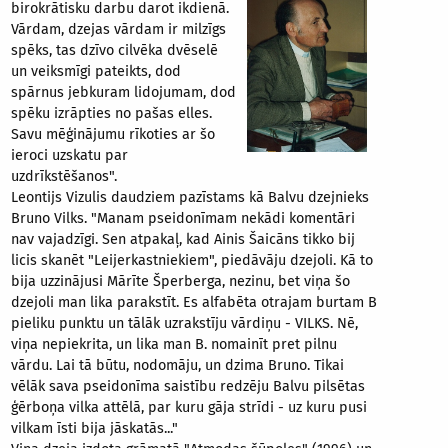
birokrātisku darbu darot ikdienā.
Vārdam, dzejas vārdam ir milzīgs
spēks, tas dzīvo cilvēka dvēselē
un veiksmīgi pateikts, dod
spārnus jebkuram lidojumam, dod
spēku izrāpties no pašas elles.
Savu mēģinājumu rīkoties ar šo
ieroci uzskatu par
uzdrīkstēšanos".
Leontijs Vizulis daudziem pazīstams kā Balvu dzejnieks
Bruno Vilks. "Manam pseidonīmam nekādi komentāri
nav vajadzīgi. Sen atpakaļ, kad Ainis Šaicāns tikko bij
licis skanēt "Leijerkastniekiem", piedāvāju dzejoli. Kā to
bija uzzinājusi Mārīte Šperberga, nezinu, bet viņa šo
dzejoli man lika parakstīt. Es alfabēta otrajam burtam B
pieliku punktu un tālāk uzrakstīju vārdiņu - VILKS. Nē,
viņa nepiekrita, un lika man B. nomainīt pret pilnu
vārdu. Lai tā būtu, nodomāju, un dzima Bruno. Tikai
vēlāk sava pseidonīma saistību redzēju Balvu pilsētas
ģērboņa vilka attēlā, par kuru gāja strīdi - uz kuru pusi
vilkam īsti bija jāskatās..."