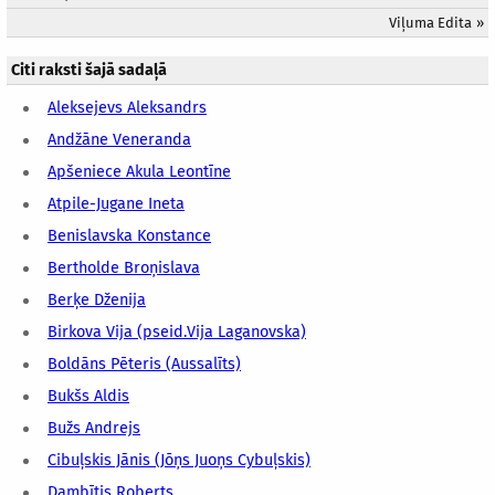
Viļuma Edita
»
Citi raksti šajā sadaļā
Aleksejevs Aleksandrs
Andžāne Veneranda
Apšeniece Akula Leontīne
Atpile-Jugane Ineta
Benislavska Konstance
Bertholde Broņislava
Berķe Dženija
Birkova Vija (pseid.Vija Laganovska)
Boldāns Pēteris (Aussalīts)
Bukšs Aldis
Bužs Andrejs
Cibuļskis Jānis (Jōņs Juoņs Cybuļskis)
Dambītis Roberts