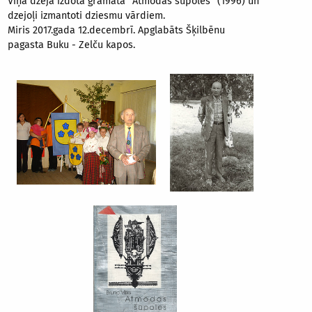
Viņa dzeja izdota grāmatā "Atmodas šūpoles" (1996) un
dzejoļi izmantoti dziesmu vārdiem.
Miris 2017.gada 12.decembrī. Apglabāts Šķilbēnu
pagasta Buku - Zelču kapos.