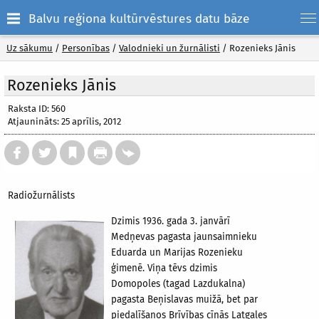
Balvu reģiona kultūrvēstures datu bāze
Uz sākumu
/
Personības
/
Valodnieki un žurnālisti
/
Rozenieks Jānis
Rozenieks Jānis
Raksta ID: 560
Atjaunināts: 25 aprīlis, 2012
Radiožurnālists
Dzimis 1936. gada 3. janvārī
Medņevas pagasta jaunsaimnieku
Eduarda un Marijas Rozenieku
ģimenē. Viņa tēvs dzimis
Domopoles (tagad Lazdukalna)
pagasta Beņislavas muižā, bet par
piedalīšanos Brīvības cīņās Latgales