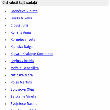
Citi raksti šajā sadaļā
Brenčeva Violeta
Bukšs Mikelis
Cibuļs Juris
Konāns Anna
Korņejeva Iveta
Kļanska Daiga
Kļava - Krakope Konstance
Logina Zinaida
Mežale Benedikta
Nizinska Māra
Poišs Mārtiņš
Solovjova Olga
Zeltkalne Vineta
Zvejniece Rasma