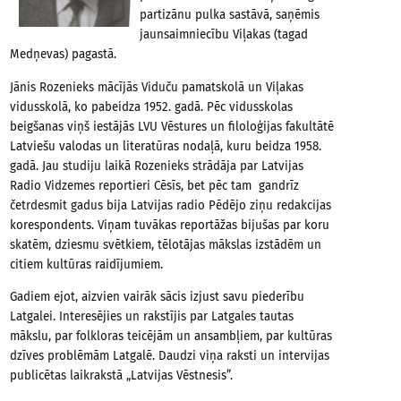
partizānu pulka sastāvā, saņēmis
jaunsaimniecību Viļakas (tagad
Medņevas) pagastā.
Jānis Rozenieks mācījās Viduču pamatskolā un Viļakas
vidusskolā, ko pabeidza 1952. gadā. Pēc vidusskolas
beigšanas viņš iestājās LVU Vēstures un filoloģijas fakultātē
Latviešu valodas un literatūras nodaļā, kuru beidza 1958.
gadā. Jau studiju laikā Rozenieks strādāja par Latvijas
Radio Vidzemes reportieri Cēsīs, bet pēc tam gandrīz
četrdesmit gadus bija Latvijas radio Pēdējo ziņu redakcijas
korespondents. Viņam tuvākas reportāžas bijušas par koru
skatēm, dziesmu svētkiem, tēlotājas mākslas izstādēm un
citiem kultūras raidījumiem.
Gadiem ejot, aizvien vairāk sācis izjust savu piederību
Latgalei. Interesējies un rakstījis par Latgales tautas
mākslu, par folkloras teicējām un ansambļiem, par kultūras
dzīves problēmām Latgalē. Daudzi viņa raksti un intervijas
publicētas laikrakstā „Latvijas Vēstnesis”.