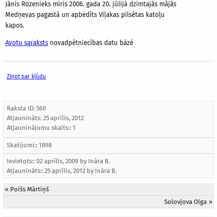
Jānis Rozenieks miris 2006. gada 20. jūlijā dzimtajās mājās
Medņevas pagastā un apbedīts Viļakas pilsētas katoļu
kapos.
Avotu saraksts
novadpētniecības datu bāzē
Ziņot par kļūdu
Raksta ID: 560
Atjaunināts:
25 aprīlis, 2012
Atjauninājumu skaits:: 1
Skatījumi:: 1898
Ievietots:: 02 aprīlis, 2009 by
Ināra B.
Atjaunināts::
25 aprīlis, 2012
by
Ināra B.
«
Poišs Mārtiņš
Solovjova Olga
»