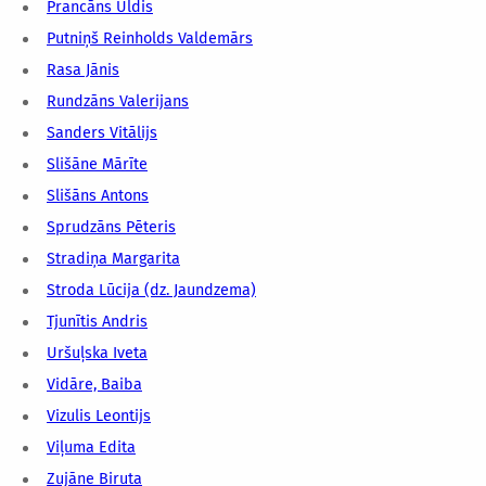
Prancāns Uldis
Putniņš Reinholds Valdemārs
Rasa Jānis
Rundzāns Valerijans
Sanders Vitālijs
Slišāne Mārīte
Slišāns Antons
Sprudzāns Pēteris
Stradiņa Margarita
Stroda Lūcija (dz. Jaundzema)
Tjunītis Andris
Uršuļska Iveta
Vidāre, Baiba
Vizulis Leontijs
Viļuma Edita
Zujāne Biruta