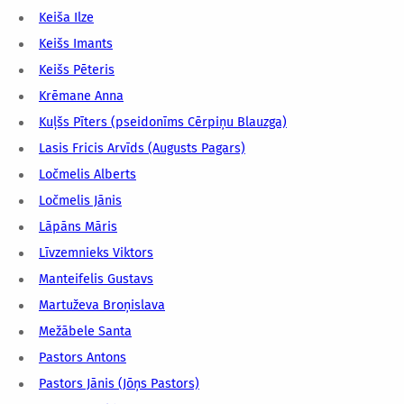
Keiša Ilze
Keišs Imants
Keišs Pēteris
Krēmane Anna
Kuļšs Pīters (pseidonīms Cērpiņu Blauzga)
Lasis Fricis Arvīds (Augusts Pagars)
Ločmelis Alberts
Ločmelis Jānis
Lāpāns Māris
Līvzemnieks Viktors
Manteifelis Gustavs
Martuževa Broņislava
Mežābele Santa
Pastors Antons
Pastors Jānis (Jōņs Pastors)