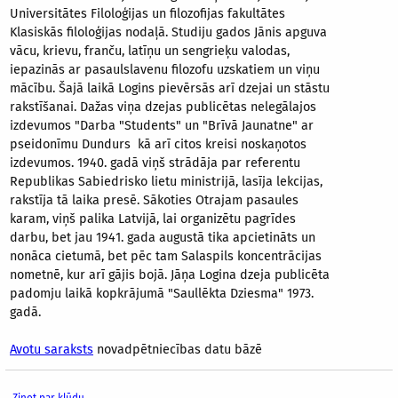
Universitātes Filoloģijas un filozofijas fakultātes
Klasiskās filoloģijas nodaļā. Studiju gados Jānis apguva
vācu, krievu, franču, latīņu un sengrieķu valodas,
iepazinās ar pasaulslavenu filozofu uzskatiem un viņu
mācību. Šajā laikā Logins pievērsās arī dzejai un stāstu
rakstīšanai. Dažas viņa dzejas publicētas nelegālajos
izdevumos "Darba "Students" un "Brīvā Jaunatne" ar
pseidonīmu Dundurs kā arī citos kreisi noskaņotos
izdevumos. 1940. gadā viņš strādāja par referentu
Republikas Sabiedrisko lietu ministrijā, lasīja lekcijas,
rakstīja tā laika presē. Sākoties Otrajam pasaules
karam, viņš palika Latvijā, lai organizētu pagrīdes
darbu, bet jau 1941. gada augustā tika apcietināts un
nonāca cietumā, bet pēc tam Salaspils koncentrācijas
nometnē, kur arī gājis bojā. Jāņa Logina dzeja publicēta
padomju laikā kopkrājumā "Saullēkta Dziesma" 1973.
gadā.
Avotu saraksts
novadpētniecības datu bāzē