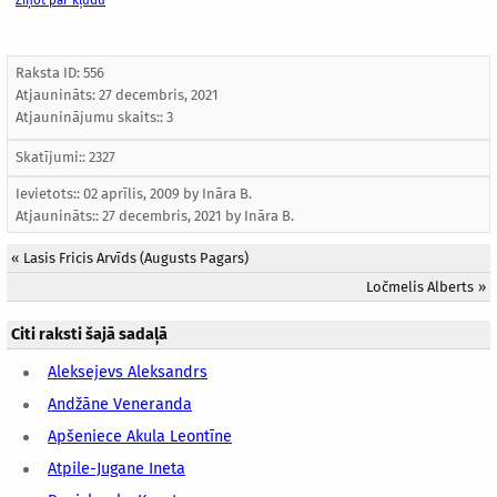
Ziņot par kļūdu
Raksta ID: 556
Atjaunināts:
27 decembris, 2021
Atjauninājumu skaits:: 3
Skatījumi:: 2327
Ievietots:: 02 aprīlis, 2009 by
Ināra B.
Atjaunināts::
27 decembris, 2021
by
Ināra B.
«
Lasis Fricis Arvīds (Augusts Pagars)
Ločmelis Alberts
»
Citi raksti šajā sadaļā
Aleksejevs Aleksandrs
Andžāne Veneranda
Apšeniece Akula Leontīne
Atpile-Jugane Ineta