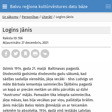
Balvu reģiona kultūrvēstures datu bāze
Uz sākumu
/
Personības
/
Literāti
/
Logins Jānis
Logins Jānis
Raksta ID: 556
Atjaunināts: 27 decembris, 2021
Dzimis 1914. gada 21. maijā Baltinavas pagastā.
Divdesmitā gadsimta divdesmito gadu sākumā, kad
sādžas sadalīja viensētās, Jāņa vecāki - tēvs Ludvigs un
māte Bārbala iemantoja saimniecību Šķilbēnu pagastā
un kopā ar piecām meitām un dēlu pārcēlās uz dzīvi
"Austrumu" mājās. Pamazām tika iekopta saimniecība.
Jāņa māsas, kas bija vecākas par viņu, palīdzēja brālim.
Jānis mācījās Balvu Valsts ģimnāzijā un ar teicamām
sekmēm to absolvēja. 1934. gadā viņš iestājās Latvijas