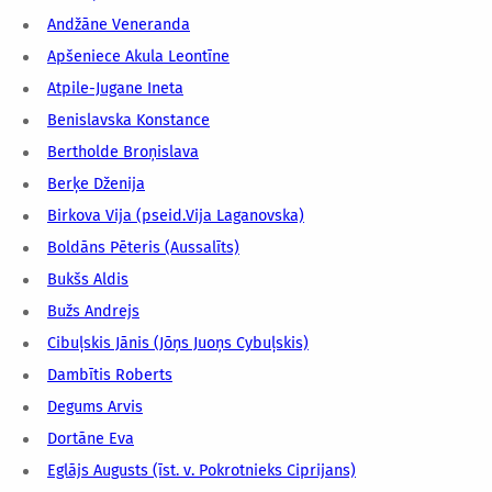
Andžāne Veneranda
Apšeniece Akula Leontīne
Atpile-Jugane Ineta
Benislavska Konstance
Bertholde Broņislava
Berķe Dženija
Birkova Vija (pseid.Vija Laganovska)
Boldāns Pēteris (Aussalīts)
Bukšs Aldis
Bužs Andrejs
Cibuļskis Jānis (Jōņs Juoņs Cybuļskis)
Dambītis Roberts
Degums Arvis
Dortāne Eva
Eglājs Augusts (īst. v. Pokrotnieks Ciprijans)