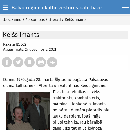
Balvu reģiona kultūrvēstures datu bāze
Uz sākumu
/
Personības
/
Literāti
/
Keišs Imants
Keišs Imants
Raksta ID: 552
Atjaunināts: 27 decembris, 2021
Dzimis 1970.gada 28. martā Šķilbēnu pagasta Pakašovas
ciemā kolhoznieku Alberta un Valentīnas Keišu ģimenē.
Tēvs bija tehnikas
cilvēks –
traktorists, kombainieris,
māmiņa – lopkopēja. Imants
no bērnu dienām pieradis pie
lauku darbiem, īpaši mīļa
bijusi tehnika. Jau bērnībā
gājis līdzi tētim uz kolhoza