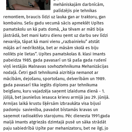
mehāniskajām darbnīcām,
palīdzējis pie tehnikas
remontiem, braucis līdzi uz lauka gan ar traktoru, gan
kombainu. Sešu gadu vecumā sācis apmeklēt Upītes
pamatskolu un kā pats domā, „ka tēvam ar māti bija
jāstrādā, bet mani katru dienu ņemt uz darbu sev līdzi
nevarēja, tāpat kā mani vienu „razbainieku” atstāt
mājās arī nedrīkstēja, bet ar māsām skolā es biju
nolikts pie lietas”. Upītes pamatskolas 8. klasi Imants
pabeidza 1985. gada pavasarī un tā paša gada rudenī
viņš iestājās Malnavas sovhoztehnikuma Mehanizācijas
nodaļā. Četri gadi tehnikumā aizritēja nemanot ar
mācībām, dejošanu, sportošanu, delverībām un 1989.
gada pavasarī tika iegūts diploms par tehnikuma
beigšanu, kuru vajadzēja saņemt izlaiduma dienā - 1.
jūlijā, bet jauniešus iesauca krievu armijā jau 29. jūnijā.
Armijas laikā krustu šķērsām izbraukāta visa bijusī
padomju savienība, pavadot bīstamās kravas un
saņemot radioaktīvo starojumu. Pēc dienesta 1991.gada
maijā Imants atgriezās dzimtajā pusē un sāka strādāt
paju sabiedrībā Upīte par mehanizatoru, bet ne ilgi, jo