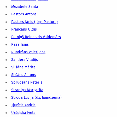
Mežābele Santa
Pastors Antons
Pastors Jānis (Jōņs Pastors)
Prancāns Uldis
Putniņš Reinholds Valdemārs
Rasa Jānis
Rundzāns Valerijans
Sanders Vitālijs
Slišāne Mārīte
Slišāns Antons
Sprudzāns Pēteris
Stradiņa Margarita
Stroda Lūcija (dz. Jaundzema)
Tjunītis Andris
Uršuļska Iveta