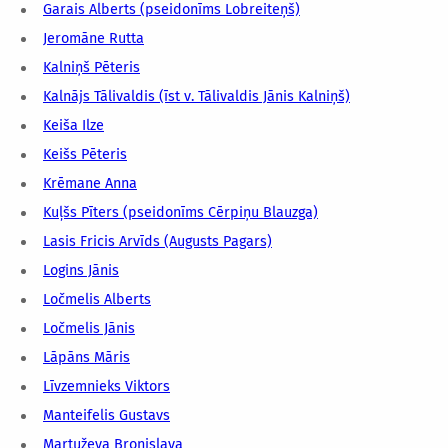
Garais Alberts (pseidonīms Lobreiteņš)
Jeromāne Rutta
Kalniņš Pēteris
Kalnājs Tālivaldis (īst v. Tālivaldis Jānis Kalniņš)
Keiša Ilze
Keišs Pēteris
Krēmane Anna
Kuļšs Pīters (pseidonīms Cērpiņu Blauzga)
Lasis Fricis Arvīds (Augusts Pagars)
Logins Jānis
Ločmelis Alberts
Ločmelis Jānis
Lāpāns Māris
Līvzemnieks Viktors
Manteifelis Gustavs
Martuževa Broņislava