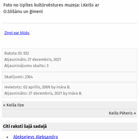
Foto no Upītes kultūrvēstures muzeja: I.Keišs ar
O.Slišānu un ģimeni
Ziņot par kļūdu
Raksta ID: 552
Atjaunināts:
27 decembris, 2021
Atjauninājumu skaits:: 3
Skatījumi:: 2364
Ievietots:: 02 aprīlis, 2009 by
Ināra B.
Atjaunināts::
27 decembris, 2021
by
Ināra B.
«
Keiša Ilze
Keišs Pēteris
»
Citi raksti šajā sadaļā
Aleksejevs Aleksandrs