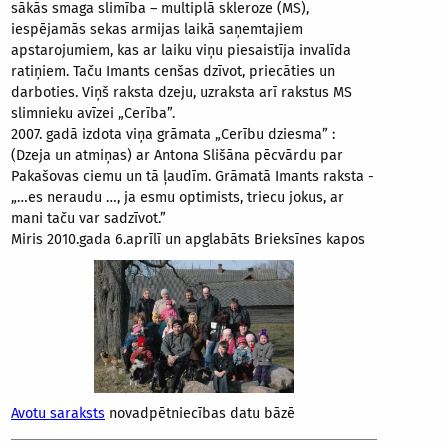
sākās smaga slimība – multiplā skleroze (MS),
iespējamās sekas armijas laikā saņemtajiem
apstarojumiem, kas ar laiku viņu piesaistīja invalīda
ratiņiem. Taču Imants cenšas dzīvot, priecāties un
darboties. Viņš raksta dzeju, uzraksta arī rakstus MS
slimnieku avīzei „Cerība”.
2007. gadā izdota viņa grāmata „Cerību dziesma” :
(Dzeja un atmiņas) ar Antona Slišāna pēcvārdu par
Pakašovas ciemu un tā ļaudīm. Grāmatā Imants raksta -
„…es neraudu …, ja esmu optimists, triecu jokus, ar
mani taču var sadzīvot.”
Miris 2010.gada 6.aprīlī un apglabāts Brieksīnes kapos
Avotu saraksts
novadpētniecības datu bāzē