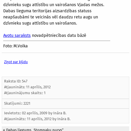
dzīvnieku sugu attīstību un vairošanos Vjadas mežos.
Dabas lieguma teritorijas aizsardzības statuss
neapšaubāmi te veicinās vēl daudzu retu augu un
dzīvnieku sugu attīstību un vairošanos.
Avotu saraksts
novadpētniecības datu bāzē
Foto: M.Voika
Ziņot par kļūdu
Raksta ID: 547
Atjaunināts:
11 aprīlis, 2012
Atjauninājumu skaits:: 1
Skatījumi:: 2221
Ievietots:: 02 aprīlis, 2009 by
Ināra B.
Atjaunināts::
11 aprīlis, 2012
by
Ināra B.
«
Dabas liegums „Stompaku purvs”