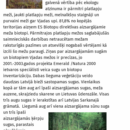
galvenā vērtība pēc ekologu
atzinuma ir pārmitri platlapju
meži, jaukti platlapju meži, melnalkšņu staignāji un
purvaini meži gar Vjadas upi. 81,8% no kopējās
teritorijas aizņem ES Biotopu direktīvas aizsargājamie
meža biotopi. Pārmitrajos platlapju mežos saglabājušās
saimnieciskās darbības netraucētam mežam
raksturīgās pazīmes un atsevišķi nogabali vērtējami kā
izcili šo mežu paraugi. Ziņas par aizsargājamām sugām
un biotopiem Vjadas mežos ir precīzas, jo
2001.-2003.gados projekta Emerald /Natura 2000
ietvaros speciālisti veica sugu un biotopu
inventarizāciju. Dabas lieguma veģetāciju veido
daudzas Latvijā bieži sastopamas sugas. Vienlaikus
kopā ar tām aug arī īpaši aizsargājamas sugas, meža
auzene, skrajziedu skarene un Lietuvas ūdenszāle. Visas
trīs augu sugas ir ierakstītas arī Latvijas Sarkanajā
grāmatā. Liegumā aug arī viena aizsargājama sūnu
suga
un trīs īpaši
aizsargājamās ķērpju
sugas, parastais