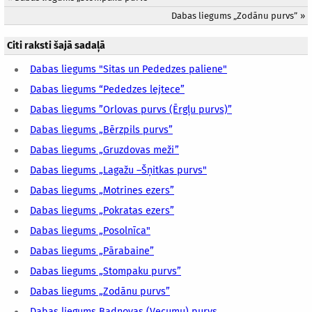
Dabas liegums „Zodānu purvs”
»
Citi raksti šajā sadaļā
Dabas liegums "Sitas un Pededzes paliene"
Dabas liegums “Pededzes lejtece”
Dabas liegums ”Orlovas purvs (Ērgļu purvs)”
Dabas liegums „Bērzpils purvs”
Dabas liegums „Gruzdovas meži”
Dabas liegums „Lagažu –Šņitkas purvs"
Dabas liegums „Motrines ezers”
Dabas liegums „Pokratas ezers”
Dabas liegums „Posolnīca"
Dabas liegums „Pārabaine”
Dabas liegums „Stompaku purvs”
Dabas liegums „Zodānu purvs”