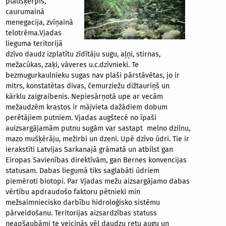
plaušķērpis,
caurumainā
menegacija, zvīņainā
telotrēma.Vjadas
lieguma teritorijā
dzīvo daudz izplatītu zīdītāju sugu, aļņi, stirnas,
mežacūkas, zaķi, vāveres u.c.dzīvnieki. Te
bezmugurkaulnieku sugas nav plaši pārstāvētas, jo ir
mitrs, konstatētas divas, čemurziežu dižtauriņš un
kārklu zaigraibenis. Nepiesārņotā upe ar vecām
mežaudzēm krastos ir mājvieta dažādiem dobum
perētājiem putniem. Vjadas augštecē no īpaši
auizsargājamām putnu sugām var sastapt melno dzilnu,
mazo mušķērāju, mežirbi un dzeni. Upē dzīvo ūdri. Tie ir
ierakstīti Latvijas Sarkanajā grāmatā un atbilst gan
Eiropas Savienības direktīvām, gan Bernes konvencijas
statusam. Dabas liegumā tiks saglabāti ūdriem
piemēroti biotopi. Par Vjadas mežu aizsargājamo dabas
vērtību apdraudošo faktoru pētnieki min
mežsaimniecisko darbību hidroloģisko sistēmu
pārveidošanu. Teritorijas aizsardzības statuss
neapšaubāmi te veicinās vēl daudzu retu augu un