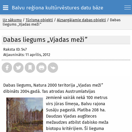
Balvu reģiona kultūrvēstures datu bāze
Uz sākumu
/
Tūrisma objekti
/
Aizsargājamie dabas objekti
/
Dabas
liegums „Vjadas meži”
Dabas liegums „Vjadas meži”
Raksta ID: 547
Atjaunināts: 11 aprīlis, 2012
Dabas liegums, Natura 2000 teritorija „Vjadas meži”
dibināts 2004.gadā. Tas atrodas Austrumlatvijas
zemienē vairāk nekā 100 metrus
virs jūras līmeņa,. Balvu rajona
Susāju pagastā. Platība 208 ha.
Daudzas Vjadas augšteces
mežaudzes atbilst dabisko meža
biotopu kritērijiem. Šī lieguma