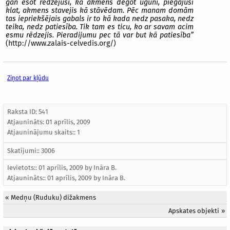
gan esot redzējuši, ka akmens degot ugunī, piegājuši
klat, akmens stavejis kā stāvēdam. Pēc manam domām
tas iepriekšējais gabals ir to kā kada nedz pasaka, nedz
teika, nedz patiesība. Tik tam es ticu, ko ar savam acim
esmu rēdzejis. Pieradijumu pec tā var but kā patiesība”
(http://www.zalais-celvedis.org/)
Ziņot par kļūdu
Raksta ID: 541
Atjaunināts:
01 aprīlis, 2009
Atjauninājumu skaits:: 1
Skatījumi:: 3006
Ievietots:: 01 aprīlis, 2009 by
Ināra B.
Atjaunināts::
01 aprīlis, 2009
by
Ināra B.
«
Medņu (Ruduku) dižakmens
Apskates objekti
»