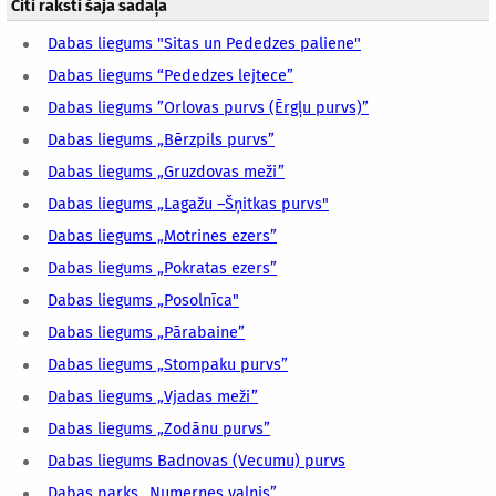
Citi raksti šajā sadaļā
Dabas liegums "Sitas un Pededzes paliene"
Dabas liegums “Pededzes lejtece”
Dabas liegums ”Orlovas purvs (Ērgļu purvs)”
Dabas liegums „Bērzpils purvs”
Dabas liegums „Gruzdovas meži”
Dabas liegums „Lagažu –Šņitkas purvs"
Dabas liegums „Motrines ezers”
Dabas liegums „Pokratas ezers”
Dabas liegums „Posolnīca"
Dabas liegums „Pārabaine”
Dabas liegums „Stompaku purvs”
Dabas liegums „Vjadas meži”
Dabas liegums „Zodānu purvs”
Dabas liegums Badnovas (Vecumu) purvs
Dabas parks „Numernes valnis”