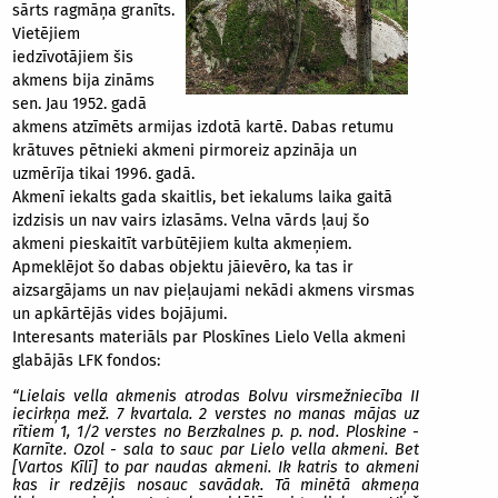
sārts ragmāņa granīts.
Vietējiem
iedzīvotājiem šis
akmens bija zināms
sen. Jau 1952. gadā
akmens atzīmēts armijas izdotā kartē. Dabas retumu
krātuves pētnieki akmeni pirmoreiz apzināja un
uzmērīja tikai 1996. gadā.
Akmenī iekalts gada skaitlis, bet iekalums laika gaitā
izdzisis un nav vairs izlasāms. Velna vārds ļauj šo
akmeni pieskaitīt varbūtējiem kulta akmeņiem.
Apmeklējot šo dabas objektu jāievēro, ka tas ir
aizsargājams un nav pieļaujami nekādi akmens virsmas
un apkārtējās vides bojājumi.
Interesants materiāls par Ploskīnes Lielo Vella akmeni
glabājās LFK fondos:
“Lielais vella akmenis atrodas Bolvu virsmežniecība II
iecirkņa mež. 7 kvartala. 2 verstes no manas mājas uz
rītiem 1, 1/2 verstes no Berzkalnes p. p. nod. Ploskine -
Karnīte. Ozol - sala to sauc par Lielo vella akmeni. Bet
[Vartos Kīlī] to par naudas akmeni. Ik katris to akmeni
kas ir redzējis nosauc savādak. Tā minētā akmeņa