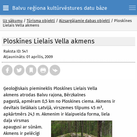
Balvu reģiona kultūrvēstures datu bāze
Uz sākumu
/
Tūrisma objekti
/
Aizsargājamie dabas objekti
/
Ploskīnes
Lielais Vella akmens
Ploskīnes Lielais Vella akmens
Raksta ID: 541
Atjaunināts: 01 aprīlis, 2009
Ģeoloģiskais piemineklis Ploskīnes Lielais Vella
akmens atrodas Balvu rajona, Bērzkalnes
pagastā, apmēram 0,5 km no Ploskines ciema. Akmens ir
devītais lielākais Latvijā, virszemes tilpums 45 m³,
apkārtmērs 24,1 m. Akmenim ir klaipveida forma, liela
daļa
virsmas
apaugusi ar sūnām.
Akmens ir pelēcīgi