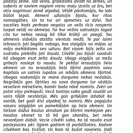
padziļu zeme. Tad velns, gribēdāms izvilkt no zemes, un
saķeris ar saviem nagiem vienu maļu izcelis uz āru, bet
otra nogrimusi zemē atpakaļ. Vēlāk pārdomājis, ka labi
būšot tepat. Akmenī uztaisijis bļodu, kur rītos
nomazgāties. Un ta tur ari apmeties uz dzīvi. Tad
sacelies kads perkoņa negaiss un vells ticis nosperts
turpat netāļ no akmeņa. Tur kur vellns satrudejis tagad
cits tur nekas neaug kā tikai krūkļi un paegļi. Tas
akmenis stāvējis atstāts vientuls mežā. Te par laimi
iebraucis ļoti bagāts nabags, kas staigājis no mājas uz
māju meklēdams sev uzturu. Bet viņam bijis zeltu un
sudrabu piekrāts ļoti daudz. Cilvēki jau bijuši saoduši
kā ubagam esot zelta daudz. Ubags aizgājis uz mežu
gribejis noslept to naudu. Te pekšņi ieraudzijis lielo
akmeni un nu ieraudzijis lielo šķirni paņēmis savu
kapitalu un satinis lupatos un iebāzis akmens šķirtnē.
Ubagas nodomājis te mana darguma nekas nedabūs.
Negribējis gan šķirties no sava darguma tur sēdējis
veseliem mēnešiem, kamēr bada nāvē nomiris. Zvēri un
putni viņu piekopuši. Vecā tantiņa saka gauži raudāt un
vairs tāļāk nestāstija. Mēs gan gribējām izdabūt ko
vairāk, bet gadi divi atpakaļ ta nomira. Mēs pagajušo
vasaru aizgājām un pameklējām ap lielo akmeni. Un
tiešam dažus kaulus atrodam pa škirtni meklejam pec
naudas skanet ta tā kā gan skanētu, bet neka
nevarējam dabūt. Vecie cilvēki saka, ka tā nauda esot
paslepusies pēc ilgiem gadiem tā parādīšoties. Kadam
cilvēkam kas ticēšot. Un kam tā bušot noveleta. Daži