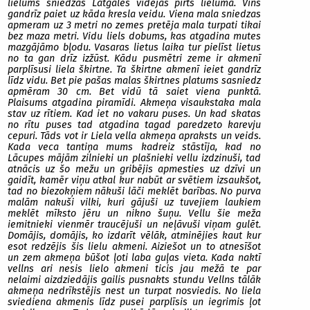
lielums sniedzas Latgales vidējās pirts lieluma. Vinš
gandrīz paiet uz kāda kresla veidu. Viena mala sniedzas
apmeram uz 3 metri no zemes pretēja mala turpati tikai
bez maza metri. Vidu liels dobums, kas atgadina mutes
mazgājāmo bļodu. Vasaras lietus laika tur pielīst lietus
no ta gan drīz izžūst. Kādu pusmētri zeme ir akmenī
parplīsusi liela škirtne. Ta škirtne akmenī ieiet gandrīz
līdz vidu. Bet pie pašas malas škirtnes platums sasniedz
apmēram 30 cm. Bet vidū tā saiet viena punktā.
Plaisums atgadina piramīdi. Akmeņa visaukstaka mala
stav uz rītiem. Kad iet no vakaru puses. Un kad skatas
no rītu puses tad atgadina tagad paredzeto karevju
cepuri. Tāds vot ir Liela vella akmeņa apraksts un veids.
Kada veca tantiņa mums kadreiz stāstīja, kad no
Lācupes mājām zilnieki un plašnieki vellu izdzinuši, tad
atnācis uz šo mežu un gribējis apmesties uz dzīvi un
gaidīt, kamēr viņu atkal kur nabūt ar svētiem izsaukšot,
tad no biezokņiem nākuši lāči meklēt barības. No purva
malām nakuši vilki, kuri gājuši uz tuvejiem laukiem
meklēt mīksto jēru un nikno šuņu. Vellu šie meža
iemitnieki vienmēr traucējuši un neļāvuši viņam gulēt.
Domājis, domājis, ko izdarīt vēlāk, atminējies kaut kur
esot redzējis šis lielu akmeni. Aiziešot un to atnesīšot
un zem akmeņa būšot ļoti laba guļas vieta. Kada naktī
vellns ari nesis lielo akmeni ticis jau mežā te par
nelaimi aizdziedājis gailis pusnakts stundu Vellns tālāk
akmeņa nedrīkstējis nest un turpat nosviedis. No liela
sviediena akmenis līdz pusei parplīsis un iegrimis ļot