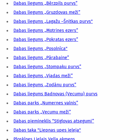
Dabas liegums „Bērzpils purvs”
Dabas liegums „Gruzdovas meži”
Dabas liegums „Lagažu –Šņitkas purvs"
Dabas liegums „Motrines ezers”
Dabas liegums „Pokratas ezers”
Dabas liegums „Posolnīca"
Dabas liegums „Pārabaine”
Dabas liegums „Stompaku purvs”
Dabas liegums „Vjadas meži”
Dabas liegums „Zodānu purvs”
Dabas liegums Badnovas (Vecumu) purvs
Dabas parks „Numernes valnis”
Dabas parks „Vecumu meži”
Dabas piemineklis “Stiglovas atsegumi”
Dabas taka "Liepnas upes ieleja"
Ploskīnes Lielais Vella akmens