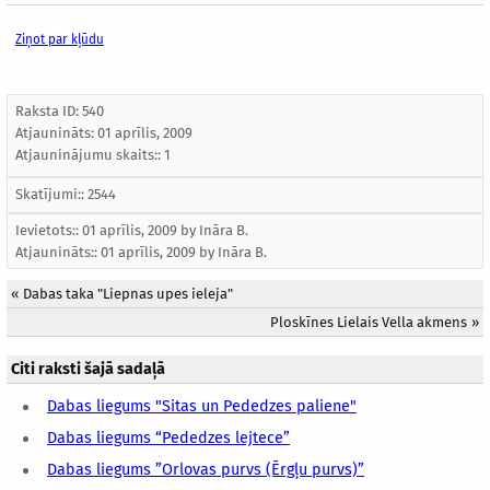
Ziņot par kļūdu
Raksta ID: 540
Atjaunināts:
01 aprīlis, 2009
Atjauninājumu skaits:: 1
Skatījumi:: 2544
Ievietots:: 01 aprīlis, 2009 by
Ināra B.
Atjaunināts::
01 aprīlis, 2009
by
Ināra B.
«
Dabas taka "Liepnas upes ieleja"
Ploskīnes Lielais Vella akmens
»
Citi raksti šajā sadaļā
Dabas liegums "Sitas un Pededzes paliene"
Dabas liegums “Pededzes lejtece”
Dabas liegums ”Orlovas purvs (Ērgļu purvs)”