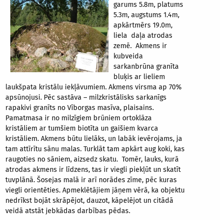
garums 5.8m, platums
5.3m, augstums 1.4m,
apkārtmērs 19.0m,
liela daļa atrodas
zemē. Akmens ir
kubveida
sarkanbrūna granīta
bluķis ar lieliem
laukšpata kristālu iekļāvumiem. Akmens virsma ap 70%
apsūnojusi. Pēc sastāva – milzkristālisks sarkanīgs
rapakivi granīts no Vīborgas masīva, plaisains.
Pamatmasa ir no milzīgiem brūniem ortoklāza
kristāliem ar tumšiem biotīta un gaišiem kvarca
kristāliem. Akmens būtu lielāks, un labāk ievērojams, ja
tam attīrītu sānu malas. Turklāt tam apkārt aug koki, kas
raugoties no sāniem, aizsedz skatu. Tomēr, lauks, kurā
atrodas akmens ir līdzens, tas ir viegli piekļūt un skatīt
tuvplānā. Šosejas malā ir arī norādes zīme, pēc kuras
viegli orientēties. Apmeklētājiem jāņem vērā, ka objektu
nedrīkst bojāt skrāpējot, dauzot, kāpelējot un citādā
veidā atstāt jebkādas darbības pēdas.