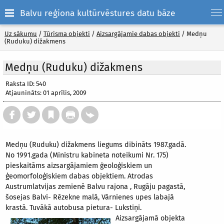
Balvu reģiona kultūrvēstures datu bāze
Uz sākumu
/
Tūrisma objekti
/
Aizsargājamie dabas objekti
/
Medņu
(Ruduku) dižakmens
Medņu (Ruduku) dižakmens
Raksta ID: 540
Atjaunināts: 01 aprīlis, 2009
Medņu (Ruduku) dižakmens liegums dibināts 1987.gadā.
No 1991.gada (Ministru kabineta noteikumi Nr. 175)
pieskaitāms aizsargājamiem ģeoloģiskiem un
ģeomorfoloģiskiem dabas objektiem. Atrodas
Austrumlatvijas zemienē Balvu rajona , Rugāju pagastā,
šosejas Balvi- Rēzekne malā, Vārnienes upes labajā
krastā. Tuvākā autobusa pietura- Lukstiņi.
Aizsargājamā objekta