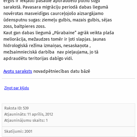
ērglis ir iekļauti pasaulē apdraudēto putnu sugu
sarakstā. Pavasara migrāciju periodā dabas liegumā
novērotas masveidīgas caurceļojošo aizsargājamo
ūdensputnu sugas: ziemeļu gulbis, mazais gulbis, sējas
zoss, baltpieres zoss.
Kaut gan dabas liegumā „Pārabaine” agrāk veikta plaša
meliorācija, mežaudzes tomēr ir ļoti slapjas. Jaunas
hidrologiskā režīma izmaiņas, nesaskaņota ,
mežsaimnieciskā darbība nav pieļaujama, jo tā
apdraudētu teritorijas dabīgo vidi.
Avotu saraksts
novadpētniecības datu bāzē
Ziņot par kļūdu
Raksta ID: 539
Atjaunināts:
11 aprīlis, 2012
Atjauninājumu skaits:: 1
Skatījumi:: 2001