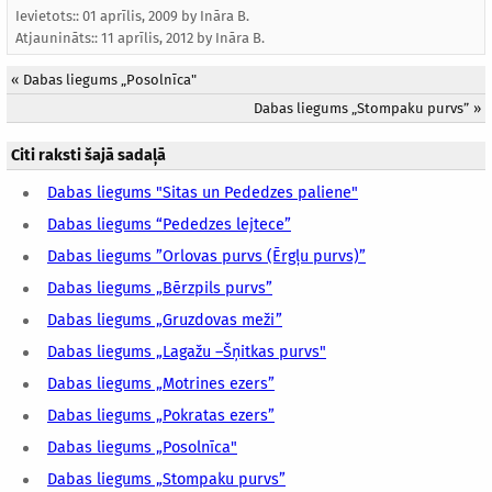
Ievietots:: 01 aprīlis, 2009 by
Ināra B.
Atjaunināts::
11 aprīlis, 2012
by
Ināra B.
«
Dabas liegums „Posolnīca"
Dabas liegums „Stompaku purvs”
»
Citi raksti šajā sadaļā
Dabas liegums "Sitas un Pededzes paliene"
Dabas liegums “Pededzes lejtece”
Dabas liegums ”Orlovas purvs (Ērgļu purvs)”
Dabas liegums „Bērzpils purvs”
Dabas liegums „Gruzdovas meži”
Dabas liegums „Lagažu –Šņitkas purvs"
Dabas liegums „Motrines ezers”
Dabas liegums „Pokratas ezers”
Dabas liegums „Posolnīca"
Dabas liegums „Stompaku purvs”