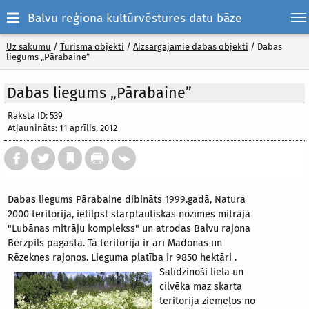
Balvu reģiona kultūrvēstures datu bāze
Uz sākumu
/
Tūrisma objekti
/
Aizsargājamie dabas objekti
/
Dabas
liegums „Pārabaine”
Dabas liegums „Pārabaine”
Raksta ID: 539
Atjaunināts: 11 aprīlis, 2012
Dabas liegums Pārabaine dibināts 1999.gadā, Natura
2000 teritorija, ietilpst starptautiskas nozīmes mitrājā
"Lubānas mitrāju komplekss" un atrodas Balvu rajona
Bērzpils pagastā. Tā teritorija ir arī Madonas un
Rēzeknes rajonos. Lieguma platība ir 9850
hektāri .
Salīdzinoši liela un
cilvēka maz skarta
teritorija ziemeļos no