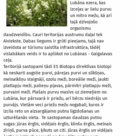
Lubāna ezera, kas
izceļas ar lielu purvu
un mitro mežu, kā arī
tajā dzīvojošo
organismu
daudzveidību. Cauri teritorijas austrumu daļai tek
Aiviekste. Dabas liegums ir grūti pieejams, tajā nav
izveidota ar tūrismu saistīta infrastruktūra, tādēļ
vislabākais veids ir to aplūkot no Lubānas - Gaigalavas
ceļa.
Teritorijā sastopami tādi ES Biotopu direktīvas biotopi
kā neskarti augstie purvi, pārejas purvi un slīkšņas,
melnalkšņu staignāji, ozolu meži, boreālie meži, jaukti
platlapju meži, palieņu pļavas, pārmitri platlapju meži,
purvaini meži. Plašais purvu masīvs uz ziemeļiem no
Lubāna, kur pārsvarā ir priežu, arī bērzu niedrājs un
purvājs. Vietām veci priežu mežu nogabali, kuros ir
izcila reto un aizsargājamo putnu ligzdošanas un
uzturēšanās vieta. Te sastopamas daudzas putnu
sugas: jūras ērglis, vidējais ērglis, klinšu ērglis, melnais
zīriņš, purva pūce, ķikuts un citi. Jūras ērglis un vidējais