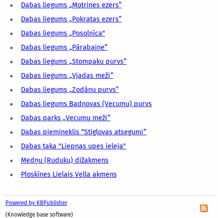
Dabas liegums „Motrines ezers”
Dabas liegums „Pokratas ezers”
Dabas liegums „Posolnīca"
Dabas liegums „Pārabaine”
Dabas liegums „Stompaku purvs”
Dabas liegums „Vjadas meži”
Dabas liegums „Zodānu purvs”
Dabas liegums Badnovas (Vecumu) purvs
Dabas parks „Vecumu meži”
Dabas piemineklis “Stiglovas atsegumi”
Dabas taka "Liepnas upes ieleja"
Medņu (Ruduku) dižakmens
Ploskīnes Lielais Vella akmens
Powered by KBPublisher
(Knowledge base software)