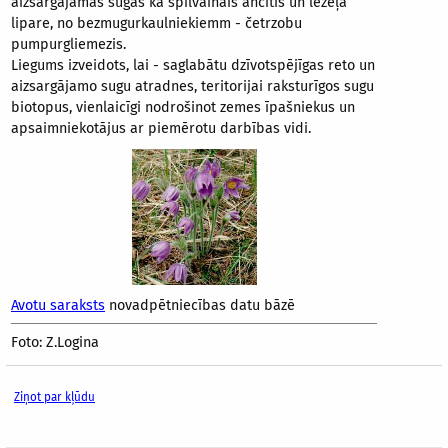
aizsargājamas sugas kā spilvainais ancītis un lēzeļa
lipare, no bezmugurkaulniekiemm - četrzobu
pumpurgliemezis.
Liegums izveidots, lai - saglabātu dzīvotspējīgas reto un
aizsargājamo sugu atradnes, teritorijai raksturīgos sugu
biotopus, vienlaicīgi nodrošinot zemes īpašniekus un
apsaimniekotājus ar piemērotu darbības vidi.
Avotu saraksts
novadpētniecības datu bāzē
Foto: Z.Logina
Ziņot par kļūdu