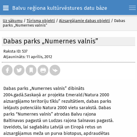
Balvu reģiona kultūrvēstures datu bāze
Uz sākumu
/
Tūrisma objekti
/
Aizsargājamie dabas objekti
/
Dabas
parks „Numernes valnis”
Dabas parks „Numernes valnis”
Raksta ID: 537
Atjaunināts: 11 aprīlis, 2012
Dabas parks „Numernes valnis” dibināts
2004.gadā.Saskaņā ar projekta Emerald/Natura 2000
aizsargājamo teritoriju tīklu” rezultātiem, dabas parks
iekļauts potenciālo Natura 2000 vietu sarakstā. Dabas
parks “Numernes valnis” atrodas Balvu rajona
Baltinavas pagastā un Ludzas rajona Salnavas pagastā.
Izveidots, lai saglabātu Latvijā un Eiropā retus un
aizsargājamus meža un purva biotopus, apdraudētas