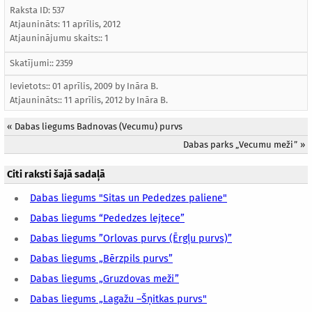
Raksta ID: 537
Atjaunināts:
11 aprīlis, 2012
Atjauninājumu skaits:: 1
Skatījumi:: 2359
Ievietots:: 01 aprīlis, 2009 by
Ināra B.
Atjaunināts::
11 aprīlis, 2012
by
Ināra B.
«
Dabas liegums Badnovas (Vecumu) purvs
Dabas parks „Vecumu meži”
»
Citi raksti šajā sadaļā
Dabas liegums "Sitas un Pededzes paliene"
Dabas liegums “Pededzes lejtece”
Dabas liegums ”Orlovas purvs (Ērgļu purvs)”
Dabas liegums „Bērzpils purvs”
Dabas liegums „Gruzdovas meži”
Dabas liegums „Lagažu –Šņitkas purvs"