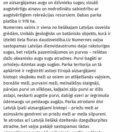
un aizsargājamas augu un dzīvnieku sugas; vizuāli
augstvērtīgu ainavu un nodrošinātu sabiedrību ar
augstvērtīgiem rekreācijas resursiem. Dabas parka
platība ir 978 ha.
Numernes valnis ir viena no lielākajam Latvijas osveida
grēdām, Unikāls ģeoloģisks un botānisks objekts, kurā ir
izteikti liela floras daudzveidība.Uz Numernes vaļņa
sastopamas Latvijas dienvidaustrumu daļai raksturīgas
sugas, bet reljefa pazeminājumos un purvos – reliktas
dažu okeanisku augu sugu atradnes. Purvi bagāti ar
orhideju dzimtas augu sugām. Parka teritorija un tā
apkārtnē ir reģistrēti astoņi Eiropā aizsargājami
biotopi: skujkoku meži uz osiem un atšķelšanās vaļņiem,
boreālie meži, purvaini meži, melnalkšņu staignāji,
pārejas purvi un slīkšņas, kaļķaini zāļu purvi ar dižo
aslapi, neskarti augstie purvi, dabīgi ezeri ar iegrimušo
ūdensaugu un peldaugu augāju. Parka atrodami divi
Latvijā īpaši aizsargājami biotopi – priežu meži ar
asinssārto gandreni un priežu meži ar meža silpureni.
Te atrodas arī Latvijā lielākā dzeltenās dzegužkurpītes
atradne, bet vaļņa pakājē sastopamas tādas