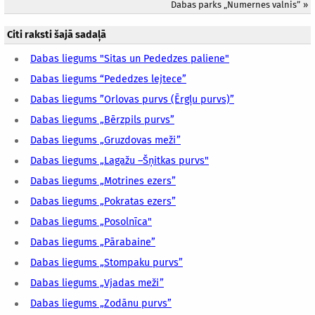
Dabas parks „Numernes valnis”
»
Citi raksti šajā sadaļā
Dabas liegums "Sitas un Pededzes paliene"
Dabas liegums “Pededzes lejtece”
Dabas liegums ”Orlovas purvs (Ērgļu purvs)”
Dabas liegums „Bērzpils purvs”
Dabas liegums „Gruzdovas meži”
Dabas liegums „Lagažu –Šņitkas purvs"
Dabas liegums „Motrines ezers”
Dabas liegums „Pokratas ezers”
Dabas liegums „Posolnīca"
Dabas liegums „Pārabaine”
Dabas liegums „Stompaku purvs”
Dabas liegums „Vjadas meži”
Dabas liegums „Zodānu purvs”