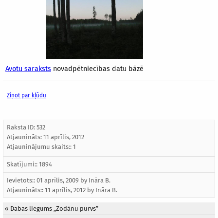
Avotu saraksts
novadpētniecības datu bāzē
Ziņot par kļūdu
Raksta ID: 532
Atjaunināts:
11 aprīlis, 2012
Atjauninājumu skaits:: 1
Skatījumi:: 1894
Ievietots:: 01 aprīlis, 2009 by
Ināra B.
Atjaunināts::
11 aprīlis, 2012
by
Ināra B.
«
Dabas liegums „Zodānu purvs”