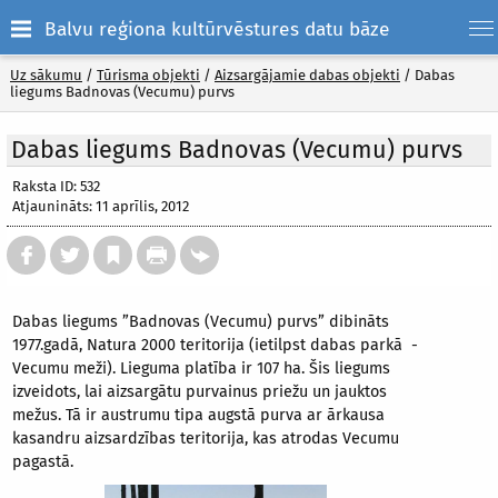
Balvu reģiona kultūrvēstures datu bāze
Uz sākumu
/
Tūrisma objekti
/
Aizsargājamie dabas objekti
/
Dabas
liegums Badnovas (Vecumu) purvs
Dabas liegums Badnovas (Vecumu) purvs
Raksta ID: 532
Atjaunināts: 11 aprīlis, 2012
Dabas liegums ”Badnovas (Vecumu) purvs” dibināts
1977.gadā, Natura 2000 teritorija (ietilpst dabas parkā -
Vecumu meži). Lieguma platība ir 107 ha. Šis liegums
izveidots, lai aizsargātu purvainus priežu un jauktos
mežus. Tā ir austrumu tipa augstā purva ar ārkausa
kasandru aizsardzības teritorija, kas atrodas Vecumu
pagastā.