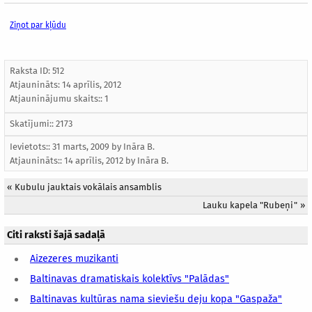
Ziņot par kļūdu
Raksta ID: 512
Atjaunināts:
14 aprīlis, 2012
Atjauninājumu skaits:: 1
Skatījumi:: 2173
Ievietots:: 31 marts, 2009 by
Ināra B.
Atjaunināts::
14 aprīlis, 2012
by
Ināra B.
«
Kubulu jauktais vokālais ansamblis
Lauku kapela "Rubeņi"
»
Citi raksti šajā sadaļā
Aizezeres muzikanti
Baltinavas dramatiskais kolektīvs "Palādas"
Baltinavas kultūras nama sieviešu deju kopa "Gaspaža"