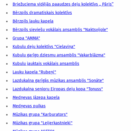
Briežuciema vidējās paaudzes deju kolektīvs „ Pāris’’
Bērzpils dramatiskais kolektīvs
Bērzpils lauku kapela
Bērzpils sieviešu vokālais ansamblis "Naktsvijole"
Grupa "AMMA"
Kubulu deju kolektīvs "Cielaviņa"
Kubulu garīgo dziesmu ansamblis "Vakarblāzma"
Kubulu jauktais vokālais ansamblis
Lauku kapela "Rubeņi"
Lazdukalna garīgās mūzikas ansamblis "Sonāte"
Lazdukalna senioru Eiropas deju kopa "Tonuss"
Medņevas Jāzepa kapela
Medņevas puikas
Mūzikas grupa "Karburators"
Mūzikas grupa "Leijerkastnieki"