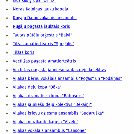
Mūzikas grupa "OTTO"
Noras Kalniņas lauku kapela
Rugāju Dāmu vokālais ansamblis
Rugāju pagasta jauktais koris
Tautas pūtēju orķestris "Balvi"
Tilžas amatierteātris "Spogulis"
Tilžas koris
Vectilžas pagasta amatierteātris
Vectilžas pagasta jauniešu tautas deju kolektīvs
Viļakas bērnu vokālais ansamblis "Pogas" un "Podziņas"
Viļakas deju kopa "Dēka"
Viļakas dramatiskā kopa "Babušoks"
Viļakas jauniešu deju kolektīvs "Dēkaiņi"
Viļakas krievu dziesmu ansamblis "Sudaruška"
Viļakas muzikantu kapela “Atzele”
Viļakas vokālais ansamblis "Cansone"