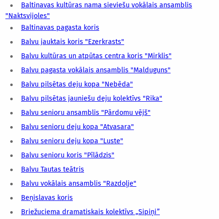
Baltinavas kultūras nama sieviešu vokālais ansamblis
"Naktsvijoles"
Baltinavas pagasta koris
Balvu jauktais koris "Ezerkrasts"
Balvu kultūras un atpūtas centra koris "Mirklis"
Balvu pagasta vokālais ansamblis "Malduguns"
Balvu pilsētas deju kopa "Nebēda"
Balvu pilsētas jauniešu deju kolektīvs "Rika"
Balvu senioru ansamblis "Pārdomu vējš"
Balvu senioru deju kopa "Atvasara"
Balvu senioru deju kopa "Luste"
Balvu senioru koris "Pīlādzis"
Balvu Tautas teātris
Balvu vokālais ansamblis "Razdoļje"
Beņislavas koris
Briežuciema dramatiskais kolektīvs „Sipiņi”