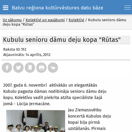
Balvu reģiona kultūrvēstures datu bāze
Uz sākumu
/
Kolektīvi un pasākumi
/
Kolektīvi
/
Kubulu senioru dāmu
deju kopa "Rūtas"
Kubulu senioru dāmu deju kopa "Rūtas"
Raksta ID: 512
Atjaunināts: 14 aprīlis, 2012
2007. gada 6. novembrī aktīvākās un elegantākās
Kubulu pagasta dāmas nodibināja senioru dāmu deju
kopu. Kolektīvu vadīt piekrita atzīta speciāliste šajā
jomā - Lūcija Jermacāne.
Jau Ziemassvētku
koncertā Kubulos deju
kopai bija pirmā
uzstāšanās. Pirmais