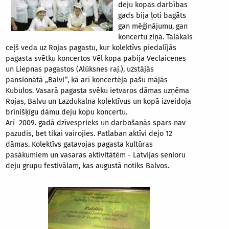
deju kopas darbības
gads bija ļoti bagāts
gan mēģinājumu, gan
koncertu ziņā. Tālākais
ceļš veda uz Rojas pagastu, kur kolektīvs piedalījās
pagasta svētku koncertos Vēl kopa pabija Veclaicenes
un Liepnas pagastos (Alūksnes raj.), uzstājās
pansionātā „Balvi”, kā arī koncertēja pašu mājās
Kubulos. Vasarā pagasta svēku ietvaros dāmas uzņēma
Rojas, Balvu un Lazdukalna kolektīvus un kopā izveidoja
brīnišķīgu dāmu deju kopu koncertu.
Arī 2009. gadā dzīvesprieks un darbošanās spars nav
pazudis, bet tikai vairojies. Patlaban aktīvi dejo 12
dāmas. Kolektīvs gatavojas pagasta kultūras
pasākumiem un vasaras aktivitātēm - Latvijas senioru
deju grupu festivālam, kas augustā notiks Balvos.