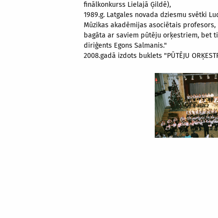
finālkonkurss Lielajā Ģildē),
1989.g. Latgales novada dziesmu svētki Lu
Mūzikas akadēmijas asociētais profesors, p
bagāta ar saviem pūtēju orķestriem, bet t
diriģents Egons Salmanis."
2008.gadā izdots buklets "PŪTĒJU OR