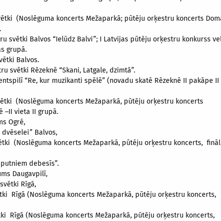
 svētki (Noslēguma koncerts Mežaparkā; pūtēju orķestru koncerts Dom
.
ru svētki Balvos “Ielūdz Balvi”; I Latvijas pūtēju orķestru konkurss 
as grupā.
vētki Balvos.
ru svētki Rēzeknē “Skani, Latgale, dzimtā”.
Ventspilī “Re, kur muzikanti spēlē” (novadu skatē Rēzeknē II pakāpe II
 svētki (Noslēguma koncerts Mežaparkā, pūtēju orķestru koncerts
–II vieta II grupā.
ms Ogrē,
 dvēselei” Balvos,
svētki (Noslēguma koncerts Mežaparkā, pūtēju orķestru koncerts, finā
r putniem debesīs”.
ums Daugavpilī,
svētki Rīgā,
vētki Rīgā (Noslēguma koncerts Mežaparkā, pūtēju orķestru koncerts,
ētki Rīgā (Noslēguma koncerts Mežaparkā, pūtēju orķestru koncerts,