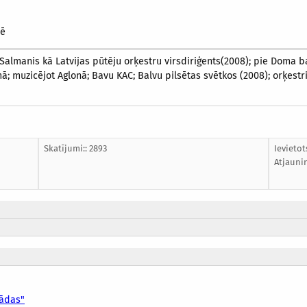
zē
.Salmanis kā Latvijas pūtēju orķestru virsdiriģents(2008); pie Doma b
ā; muzicējot Aglonā; Bavu KAC; Balvu pilsētas svētkos (2008); orķestri
Skatījumi:: 2893
Ievietot
Atjauni
lādas"