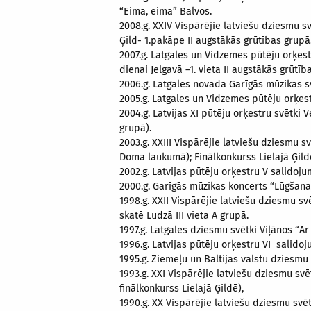
“Eima, eima” Balvos.
2008.g. XXIV Vispārējie latviešu dziesmu
Ģild- 1.pakāpe II augstākās grūtības grupā
2007.g. Latgales un Vidzemes pūtēju orķest
dienai Jelgavā –1. vieta II augstākās grūtīb
2006.g. Latgales novada Garīgās mūzikas s
2005.g. Latgales un Vidzemes pūtēju orķest
2004.g. Latvijas XI pūtēju orķestru svētki 
grupā).
2003.g. XXIII Vispārējie latviešu dziesmu
Doma laukumā); Finālkonkurss Lielajā Ģildē 
2002.g. Latvijas pūtēju orķestru V salidoju
2000.g. Garīgās mūzikas koncerts “Lūgšana
1998.g. XXII Vispārējie latviešu dziesmu 
skatē Ludzā III vieta A grupā.
1997.g. Latgales dziesmu svētki Viļānos “A
1996.g. Latvijas pūtēju orķestru VI salidoj
1995.g. Ziemeļu un Baltijas valstu dziesmu 
1993.g. XXI Vispārējie latviešu dziesmu s
finālkonkurss Lielajā Ģildē),
1990.g. XX Vispārējie latviešu dziesmu sv