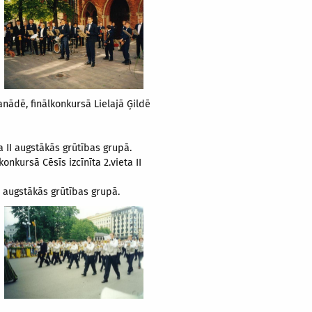
nādē, finālkonkursā Lielajā Ģildē
a II augstākās grūtības grupā.
onkursā Cēsīs izcīnīta 2.vieta II
I augstākās grūtības grupā.