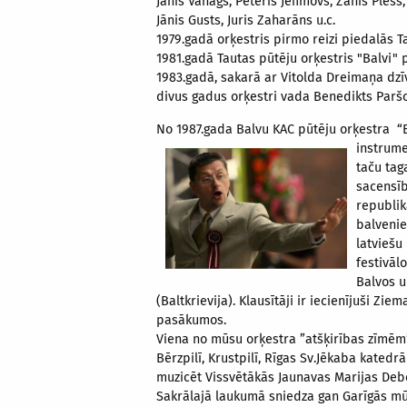
Jānis Vanags, Pēteris Jefimovs, Žanis Plešs
Jānis Gusts, Juris Zaharāns u.c.
1979.gadā orķestris pirmo reizi piedalās 
1981.gadā Tautas pūtēju orķestris "Balvi"
1983.gadā, sakarā ar Vitolda Dreimaņa dzī
divus gadus orķestri vada Benedikts Paršo
No 1987.gada Balvu KAC pūtēju orķestra “B
instrum
taču tag
sacensīb
republik
balvenie
latviešu
festivāl
Balvos u
(Baltkrievija). Klausītāji ir iecienījuši 
pasākumos.
Viena no mūsu orķestra ”atšķirības zīmēm” 
Bērzpilī, Krustpilī, Rīgas Sv.Jēkaba katedr
muzicēt Vissvētākās Jaunavas Marijas Debe
Sakrālajā laukumā sniedza gan Garīgās mū