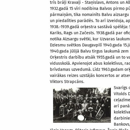
trīs brāļi Kravaļi - Staņislavs, Antons un Al
1932.gadā 15 vīri nodibina Balvos pirmo pū
pārmaiņām, tika nomainīts Balvu aizsargu 
un piedalīties parādēs. To arī izveidoja, 
1938.-1939.gadā orķestra sastāvā spēlēja: S
Kariks, Rags un Začests. 1938.gadā par ofi
notika Aizsargu svētki, kur Uzvaras laukum
Dziesmu svētkos Daugavpilī 1940.gada 15.j
1940.gada jūlijā Balvu tirgus laukumā zem
Orķestris darbību atsāk 1955.gadā un to va
vidusskolā. Apvienojot abus kolektīvus, r
brīvdamas uzvedumā. Līdz 1963.gadam orķes
vairākas reizes uzstājās koncertos ar atse
Viktors Strapcāns.
Svarīgs 
Vitolds 
ceļazīme
arī panā
kolektīv
darbinie
Bankovs,