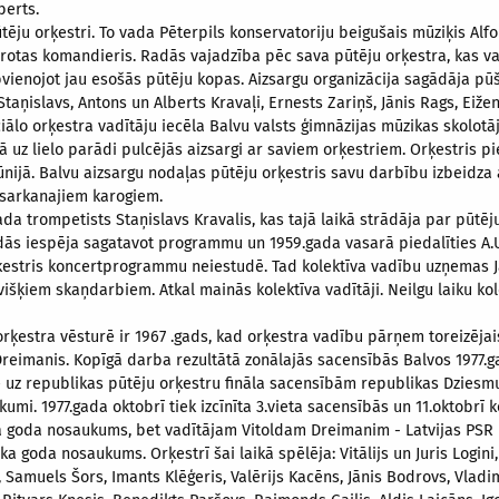
berts.
tēju orķestri. To vada Pēterpils konservatoriju beigušais mūziķis Alf
rotas komandieris. Radās vajadzība pēc sava pūtēju orķestra, kas va
apvienojot jau esošās pūtēju kopas. Aizsargu organizācija sagādāja p
taņislavs, Antons un Alberts Kravaļi, Ernests Zariņš, Jānis Rags, Eiže
ciālo orķestra vadītāju iecēla Balvu valsts ģimnāzijas mūzikas skolotā
ā uz lielo parādi pulcējās aizsargi ar saviem orķestriem. Orķestris pi
ūnijā. Balvu aizsargu nodaļas pūtēju orķestris savu darbību izbeidza
 sarkanajiem karogiem.
da trompetists Staņislavs Kravalis, kas tajā laikā strādāja par pūtēj
adās iespēja sagatavot programmu un 1959.gada vasarā piedalīties A.
tris koncertprogrammu neiestudē. Tad kolektīva vadību uzņemas Jāni
višķiem skaņdarbiem. Atkal mainās kolektīva vadītāji. Neilgu laiku ko
orķestra vēsturē ir 1967 .gads, kad orķestra vadību pārņem toreizējai
Dreimanis. Kopīgā darba rezultātā zonālajās sacensībās Balvos 1977.gad
 uz republikas pūtēju orķestru fināla sacensībām republikas Dziesmu 
kumi. 1977.gada oktobrī tiek izcīnīta 3.vieta sacensībās un 11.oktobrī 
a goda nosaukums, bet vadītājam Vitoldam Dreimanim - Latvijas PSR
ka goda nosaukums. Orķestrī šai laikā spēlēja: Vitālijs un Juris Logini,
 Samuels Šors, Imants Klēģeris, Valērijs Kacēns, Jānis Bodrovs, Vladim