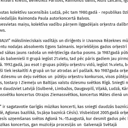
, Ritvars Knesis, Benedikts Paršovs, Raimonds Gailis, Aldis Laicāns, Igo
Tautas kolektīvu sacensībās Ludzā, pēc tam 1980.gadā - republikas D
 piedalījās Raimonda Paula autorkoncertā Balvos.
vesvietas maiņu, kolektīva vadību pārņem ilggadējais orķestra dalīb
vs.
ALVI” mākslinieciskais vadītājs un diriģents ir I.Ivanova Rēzeknes 
entu nodaļas absolvents Egons
Salmanis. Iepriekšējos gados orķestrī 
ad sākas jauns radoša un mērķtiecīga darba posms. Ja 1987.gadā pūtē
ās balvenieši II grupā iegūst 21.vietu, tad pēc pāris gadiem jau pirmo
ā. 1992.gadā, jau esot I grupas pūtēju orķestru vidū, iegūst 14.vietu, 
ši tiek ieskaitīti A grupā un tur atrodas arī pašlaik. No 1987.gada orķe
 dziesmu un deju svētkos un pūtēju orķestru konkursos, visos pūtēj
os, tostarp I Ziemeļu un Baltijas valstu dziesmu svētkos Rīgā. Sniegti
n daudzviet Latvijā (Gulbenē, Limbažos, Daugavpilī, Viļakā, Ludzā, Kār
Ziemassvētku koncertus Otrajos Ziemassvētkos, koncertus Mātes dienā un
ir sagatavotie Garīgās mūzikas koncerti, kas sniegti daudzās baznīcā
ālē, Aglonas bazilikā, Sv.Jāņa baznīcā Cēsīs). Visbeidzot 2005.gadā orķe
sīs uzņemšanas svētos Aglonā 14.-15.augustā, kur desmit gadus pēc k
zikas koncertus, gan muzicēja
procesijās un Galvenajā Svētajā