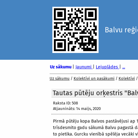
Balvu reģ
Uz sākumu
|
Jaunumi
|
Lejuplādes
|
...
Uz sākumu
/
Kolektīvi un pasākumi
/
Kolektīvi
Tautas pūtēju orķestris "Bal
Raksta ID: 508
Atjaunināts: 14 maijs, 2020
Pirmā pūtēju kopa Balvos pastāvējusi ap 1
trīsdesmito gadu sākumā Balvu pagastā dar
to pietika. Gurcku vienībā spēlēja vecāki 