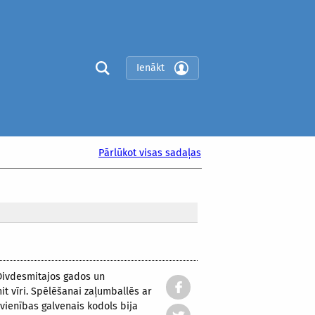
Ienākt
Pārlūkot visas sadaļas
 Divdesmitajos gados un
t vīri. Spēlēšanai zaļumballēs ar
 vienības galvenais kodols bija