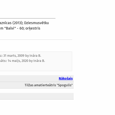
aznīcas (2013); Dziesmusvētku
m "Balvi" - 60; orķestris
s:: 31 marts, 2009 by
Ināra B.
nāts::
14 maijs, 2020
by
Ināra B.
Nākošais
Tilžas amatierteātris "Spogulis"