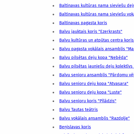
Baltinavas kultūras nama sieviešu de
Baltinavas kultūras nama sieviešu vok
Baltinavas pagasta koris
Balvu jauktais koris "Ezerkrasts"
Balvu kultūras un atpūtas centra koris
Balvu pagasta vokālais ansamblis "M
Balvu pilsētas deju kopa "Nebēda"
Balvu pilsētas jauniešu deju kolektīvs
Balvu senioru ansamblis "Pārdomu vē
Balvu senioru deju kopa "Atvasara"
Balvu senioru deju kopa "Luste"
Balvu senioru koris "Pīlādzis"
Balvu Tautas teātris
Balvu vokālais ansamblis "Razdoļje"
Beņislavas koris