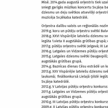
Misē. 2014.gada augustā orķestris tiek u
sniegt garīgās mūzikas koncertu Sv.Jāņa b
dziesmu un deju svētkos atsevišķi orķestr
muzicēja Sv.Jēkaba katedrālē.
Orķestra dalību valsts un reģionālās noz
2019.g. koru un pūtēju orķestru svētki Balv
2018.g. XXVI Vispārējie latviešu dziesmu 
iegūta 1.vieta II augstākās grūtības grupā
2017.g. pūtēju orķestru svētki Jelgavā; IX L
2016.g. Latgales un Vidzemes pūtēju orķestr
2015.g. Latgales dziesmu svētki Daugavpilī; 
augstākās grūtības grupā.
2014.g. Baznīcas dienas Cēsu estrādē un ko
2013.g. XXV Vispārējie latviešu dziesmu s
laukumā; finālkonkursā Lielajā Ģildē iegūt
Sv.Jāņa katedrālē.
2012.g. V Latvijas pūtēju orķestru konkurss 
2011.g. Latgales un Vidzemes pūtēju orķestr
augstākās grūtības grupā.
2010.g. III Latvijas pūtēju orķestru konkurs
2009.g. II Latvijas pūtēju orķestru konkurss