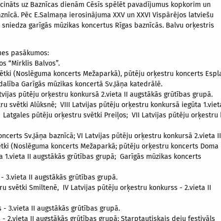
zaicināts uz Baznīcas dienām Cēsīs spēlēt pavadījumus kopkorim un
aznīcā. Pēc E.Salmaņa ierosinājuma XXV un XXVI Vispārējos latviešu
i sniedza garīgās mūzikas koncertus Rīgas baznīcās. Balvu orķestris
īmes pasākumos:
os “Mirklis Balvos”.
svētki (Noslēguma koncerts Mežaparkā), pūtēju orķestru koncerts Espla
; dalība Garīgās mūzikas koncertā Sv.Jāņa katedrālē.
atvijas pūtēju orķestru konkursā 2.vieta II augstākās grūtības grupā.
u svētki Alūksnē; VIII Latvijas pūtēju orķestru konkursā iegūta 1.viet
Latgales pūtēju orķestru svētki Preiļos; VII Latvijas pūtēju orķestru k
ncerts Sv.Jāņa baznīcā; VI Latvijas pūtēju orķestru konkursā 2.vieta I
vētki (Noslēguma koncerts Mežaparkā; pūtēju orķestru koncerts Doma
a 1.vieta II augstākās grūtības grupā; Garīgās mūzikas koncerts
- 3.vieta II augstākās grūtības grupā.
u svētki Smiltenē, IV Latvijas pūtēju orķestru konkurss - 2.vieta II
s - 3.vieta II augstākās grūtības grupā.
 - 2.vieta II augstākās grūtības grupā; Starptautiskais deju festivāls