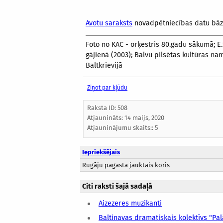
Avotu saraksts
novadpētniecības datu bā
Foto no KAC - orķestris 80.gadu sākumā; E
gājienā (2003); Balvu pilsētas kultūras nam
Baltkrievijā
Ziņot par kļūdu
Raksta ID: 508
Atjaunināts:
14 maijs, 2020
Atjauninājumu skaits:: 5
Iepriekšējais
Rugāju pagasta jauktais koris
Citi raksti šajā sadaļā
Aizezeres muzikanti
Baltinavas dramatiskais kolektīvs "Pa