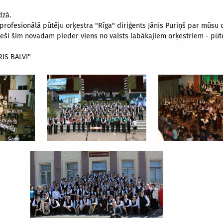
dzā.
rofesionālā pūtēju orķestra "Rīga" diriģents Jānis Puriņš par mūsu orķ
ieši šim novadam pieder viens no valsts labākajiem orķestriem - pūtē
ĶESTRIS BALVI"