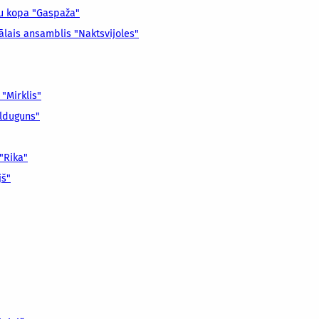
ju kopa "Gaspaža"
ālais ansamblis "Naktsvijoles"
 "Mirklis"
alduguns"
 "Rika"
jš"