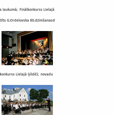
a laukumā; Finālkonkurss Lielajā
veltīts G.Ordelovska 80.dzimšanasd
lkonkurss Lielajā Ģildē); novadu