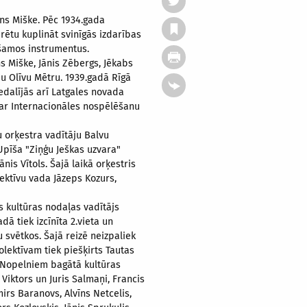
ons Miške. Pēc 1934.gada
rētu kuplināt svinīgās izdarības
ūšamos instrumentus.
ns Miške, Jānis Zēbergs, Jēkabs
ju Olīvu Mētru. 1939.gadā Rīgā
edalījās arī Latgales novada
 ar Internacionāles nospēlēšanu
u orķestra vadītāju Balvu
Upīša "Ziņģu Ješkas uzvara"
s Vītols. Šajā laikā orķestris
lektīvu vada Jāzeps Kozurs,
s kultūras nodaļas vadītājs
ā tiek izcīnīta 2.vieta un
svētkos. Šajā reizē neizpaliek
kolektīvam tiek piešķirts Tautas
 Nopelniem bagātā kultūras
 Viktors un Juris Salmaņi, Francis
irs Baranovs, Alvīns Netcelis,