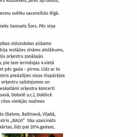
rs Kozlovskis, Jānis Sprukulis,
ziesmu svētku sacensībās Rīgā.
nieks Samuels Šors. Pēc viņa
mūzikas vidusskolas pūšamo
bija iestājies zināms atslābums,
ju orķestru zonālajās
, pie tam ierindojas 4.vietā
bet pēc gada - pirmo. Līdz ar to
stris piedalījies visos Vispārējos
u orķestru salidojumos un
 neskaitāmi orķestra koncerti
savā, Dobelē u.c.), Dokšicē
 citos vietējās nozīmes
s (Balvos, Baltinavā, Viļakā,
stris „BALVI” tika uzaicināts
ārtas, līdz pat 2014.gadam,