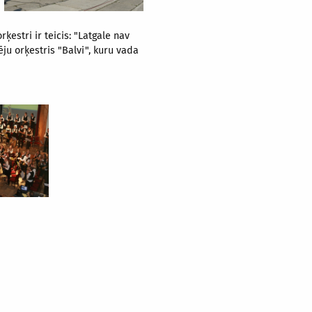
estri ir teicis: "Latgale nav
ju orķestris "Balvi", kuru vada