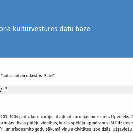
iona kultūrvēstures datu bāze
/
Tautas pūtēju orķestris "Balvi"
vi"
903.-1904.gadu, kuru vadījis atvaļināts armijas muzikants Upenieks.
bojas divas pūtēju vienības, kurās spēlēja apmēram seši līdz desmi
vīri, un trīsdesmito gadu sākumā viņu aktivitātes izbeidzās. Užgaviešu