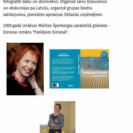
fotografēt dabu un dzīvniekus. Organizē laivu braucienus
un ekskursijas pa Latviju, organizē grupas biedru
salidojumus, pieredzes apmaiņas tikšanās uzņēmējiem.
2009.gadā iznākusi Mārītes Šperbergas sarakstītā grāmata -
biznesa romāns "Paslēpies biznesā".