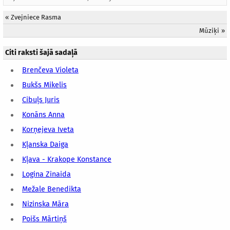
«
Zvejniece Rasma
Mūziķi
»
Citi raksti šajā sadaļā
Brenčeva Violeta
Bukšs Mikelis
Cibuļs Juris
Konāns Anna
Korņejeva Iveta
Kļanska Daiga
Kļava - Krakope Konstance
Logina Zinaida
Mežale Benedikta
Nizinska Māra
Poišs Mārtiņš