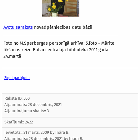
Avotu saraksts
novadpētniecības datu bāzē
Foto no M.Šperbergas personīgā arhīva: 5.foto - Mārīte
tikšanās reizē Balvu centrālajā bibliotēkā 2011.gada
24.martā
Ziņot par kļūdu
Raksta ID: 500
Atjaunināts:
28 decembris, 2021
Atjauninājumu skaits:: 3
Skatījumi:: 2422
Ievietots:: 31 marts, 2009 by
Ināra B.
Atjaunināts::
28 decembris, 2021
by
Ināra B.