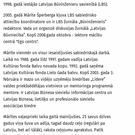
1998. gadā iestājās Latvijas Būvinženieru savienībā (LBS).
2005. gadā Mārīte Šperberga kļuva LBS sabiedrisko
attiecību koordinatore un ir LBS žurnāla „Būvinženieris”
redaktore. Vada un organizē diskusijas žurnālā „Latvijas
Būvniecība”. Kopš 2008.gada oktobra - lektore mācību
centrā "Ego centrs".
Mārīte vienmēr un visur iesaistījusies sabiedriskajā darbā.
Laikā no 1988. gada līdz 1997. gadam vadīja Latvijas
Kultūras fonda Balvu novada kopu. 1992. gadā saņēma
Latvijas Kultūras fonda Lielo Gada balvu. Kopš 2003. gada 3.
februāra ir mazo un vidējo uzņēmēju biedrības „Līdere”
valdes priekšsēdētājas vietniece un mentoringa programmā
mentore. Ir Latvijas Biznesa sieviešu informācijas centra un
Latvijas Biznesa, lietišķo un profesionālo sieviešu
asociācijas biedre
Mārītes vaļasprieki laika gaitā mainījušies. 25 savus dzīves
gadus viņa šuva un adīja, tagad daudz ceļo (regulāri pa
Latviju, bet arī tālāk), raksta ceļojumu aprakstus. Patīk