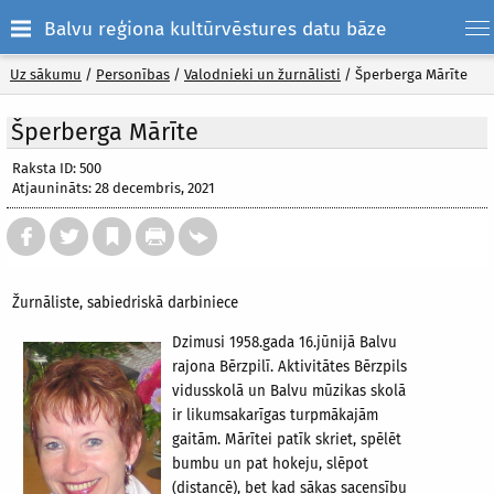
Balvu reģiona kultūrvēstures datu bāze
Uz sākumu
/
Personības
/
Valodnieki un žurnālisti
/
Šperberga Mārīte
Šperberga Mārīte
Raksta ID: 500
Atjaunināts: 28 decembris, 2021
Žurnāliste, sabiedriskā darbiniece
Dzimusi 1958.gada 16.jūnijā Balvu
rajona Bērzpilī. Aktivitātes Bērzpils
vidusskolā un Balvu mūzikas skolā
ir likumsakarīgas turpmākajām
gaitām. Mārītei patīk skriet, spēlēt
bumbu un pat hokeju, slēpot
(distancē), bet kad sākas sacensību