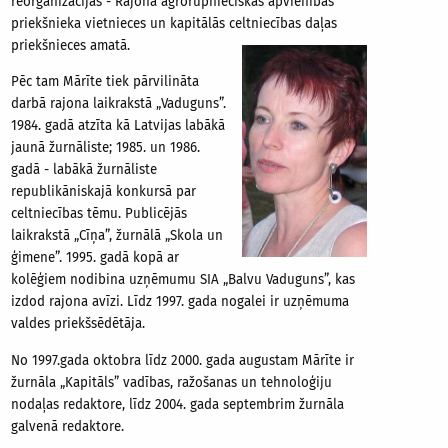
reorganizācijas - Rajona agrorūpnieciskās apvienības
priekšnieka vietnieces un kapitālās celtniecības daļas
priekšnieces amatā.
Pēc tam Mārīte tiek pārvilināta
darbā rajona laikrakstā „Vaduguns”.
1984. gadā atzīta kā Latvijas labākā
jaunā žurnāliste; 1985. un 1986.
gadā - labākā žurnāliste
republikāniskajā konkursā par
celtniecības tēmu. Publicējās
laikrakstā „Cīņa”, žurnālā „Skola un
ģimene”. 1995. gadā kopā ar
kolēģiem nodibina uzņēmumu SIA „Balvu Vaduguns”, kas
izdod rajona avīzi. Līdz 1997. gada nogalei ir uzņēmuma
valdes priekšsēdētāja.
No 1997.gada oktobra līdz 2000. gada augustam Mārīte ir
žurnāla „Kapitāls” vadības, ražošanas un tehnoloģiju
nodaļas redaktore, līdz 2004. gada septembrim žurnāla
galvenā redaktore.