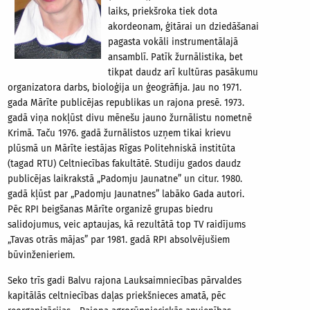
laiks, priekšroka tiek dota
akordeonam, ģitārai un dziedāšanai
pagasta vokāli instrumentālajā
ansamblī. Patīk žurnālistika, bet
tikpat daudz arī kultūras pasākumu
organizatora darbs, bioloģija un ģeogrāfija. Jau no 1971.
gada Mārīte publicējas republikas un rajona presē. 1973.
gadā viņa nokļūst divu mēnešu jauno žurnālistu nometnē
Krimā. Taču 1976. gadā žurnālistos uzņem tikai krievu
plūsmā un Mārīte iestājas Rīgas Politehniskā institūta
(tagad RTU) Celtniecības fakultātē. Studiju gados daudz
publicējas laikrakstā „Padomju Jaunatne” un citur. 1980.
gadā kļūst par „Padomju Jaunatnes” labāko Gada autori.
Pēc RPI beigšanas Mārīte organizē grupas biedru
salidojumus, veic aptaujas, kā rezultātā top TV raidījums
„Tavas otrās mājas” par 1981. gadā RPI absolvējušiem
būvinženieriem.
Seko trīs gadi Balvu rajona Lauksaimniecības pārvaldes
kapitālās celtniecības daļas priekšnieces amatā, pēc